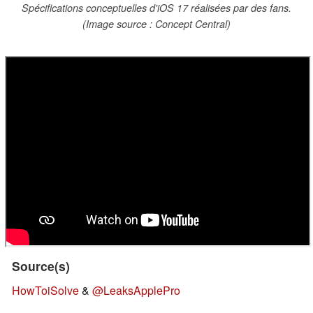
Spécifications conceptuelles d'iOS 17 réalisées par des fans.
(Image source : Concept Central)
Source(s)
HowToiSolve
&
@LeaksApplePro