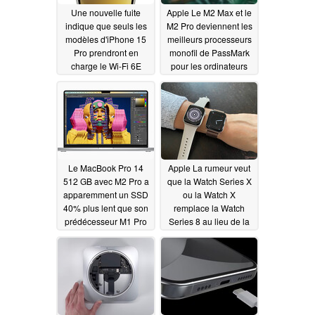
Une nouvelle fuite
Apple Le M2 Max et le
indique que seuls les
M2 Pro deviennent les
modèles d'iPhone 15
meilleurs processeurs
Pro prendront en
monofil de PassMark
charge le Wi-Fi 6E
pour les ordinateurs
portables, mais Raptor
01/29/2023
Lake-HX n'a pas
encore frappé
01/28/2023
Le MacBook Pro 14
Apple La rumeur veut
512 GB avec M2 Pro a
que la Watch Series X
apparemment un SSD
ou la Watch X
40% plus lent que son
remplace la Watch
prédécesseur M1 Pro
Series 8 au lieu de la
Watch Series 9
01/27/2023
01/27/2023