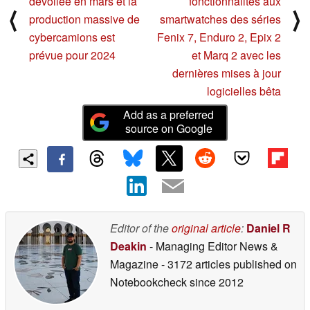
dévoilée en mars et la
fonctionnalités aux
⟨
⟩
production massive de
smartwatches des séries
cybercamions est
Fenix 7, Enduro 2, Epix 2
prévue pour 2024
et Marq 2 avec les
dernières mises à jour
logicielles bêta
Add as a preferred
source on Google
Editor of the
original article
:
Daniel R
Deakin
- Managing Editor News &
Magazine
- 3172 articles published on
Notebookcheck
since 2012