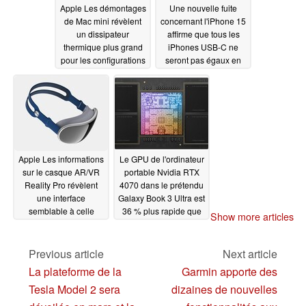
Apple Les démontages
Une nouvelle fuite
de Mac mini révèlent
concernant l'iPhone 15
un dissipateur
affirme que tous les
thermique plus grand
iPhones USB-C ne
pour les configurations
seront pas égaux en
Apple M2 Pro et des
matière de vitesse de
changements de SSD
transfert de données
01/26/2023
01/26/2023
Apple Les informations
Le GPU de l'ordinateur
sur le casque AR/VR
portable Nvidia RTX
Reality Pro révèlent
4070 dans le prétendu
une interface
Galaxy Book 3 Ultra est
semblable à celle
36 % plus rapide que
Show more articles
d'iOS, un suivi oculaire
le Apple M2 Max avec
avancé et un prix
un GPU à 38 cœurs
proche de 3 000 USD
dans Geekbench
Previous article
Next article
OpenCL
01/25/2023
01/25/2023
La plateforme de la
Garmin apporte des
Tesla Model 2 sera
dizaines de nouvelles