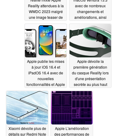
Reality attendues à la
avec de nombreux
WWDC 2023 malgré
changements et
une image teaser de
améliorations, ainsi
premier plan
qu'un nouveau
03/31/2023
firmware pour Studio
Display
03/30/2023
Apple publie les mises
Apple dévoile la
à jour iOS 16.4 et
première génération
iPadOS 16.4 avec de
du casque Reality lors
nouvelles
d'une présentation
fonctionnalités et Apple
secrète au plus haut
Pencil hover upgrades
niveau de l'entreprise
03/29/2023
03/27/2023
Xiaomi dévoile plus de
Apple L'amélioration
détails sur Redmi Note
des performances de