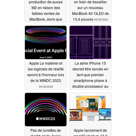
production de puces
en train de travailler
M2 en raison des
sur un nouveau
faibles ventes de
MacBook Air OLED de
MacBook, alors que
13,4 pouces
04/03/2023
Samsung prépare le
nouvel écran OLED Air
04/03/2023
Apple Le matériel et
La série iPhone 15
les logiciels de réalité
devrait être lancée en
seront à l'honneur lors
tant que premier
de la WWDC 2023
smartphone phare à
double processeur au
04/03/2023
monde Apple
04/01/2023
Pas de lunettes de
Apple lancement de
réalité mixte Apple
macOS Ventura 13.3