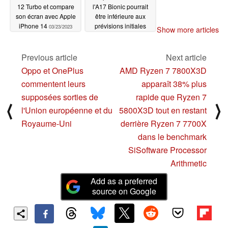
12 Turbo et compare
l'A17 Bionic pourrait
son écran avec Apple
être inférieure aux
iPhone 14
prévisions initiales
03/23/2023
Show more articles
03/21/2023
Previous article
Next article
Oppo et OnePlus
AMD Ryzen 7 7800X3D
commentent leurs
apparaît 38% plus
supposées sorties de
rapide que Ryzen 7
⟨
⟩
l'Union européenne et du
5800X3D tout en restant
Royaume-Uni
derrière Ryzen 7 7700X
dans le benchmark
SiSoftware Processor
Arithmetic
Add as a preferred
source on Google