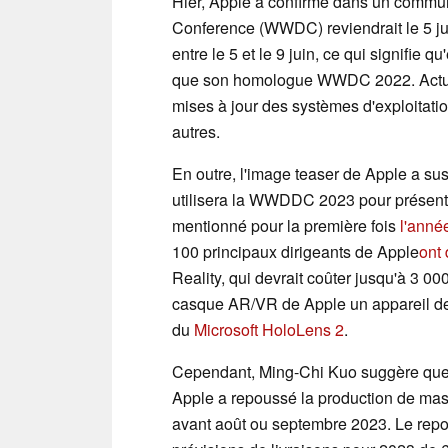
Hier, Apple a confirmé dans un commu
Conference (WWDC) reviendrait le 5 ju
entre le 5 et le 9 juin, ce qui signifie 
que son homologue WWDC 2022. Actuell
mises à jour des systèmes d'exploitat
autres.
En outre, l'image teaser de Apple a su
utilisera la WWDDC 2023 pour présent
mentionné pour la première fois
l'anné
100 principaux dirigeants de Apple
ont 
Reality, qui devrait coûter jusqu'à 3 000
casque AR/VR de Apple un appareil dest
du
Microsoft HoloLens 2
.
Cependant, Ming-Chi Kuo suggère que c
Apple a repoussé la production de ma
avant août ou septembre 2023. Le repo