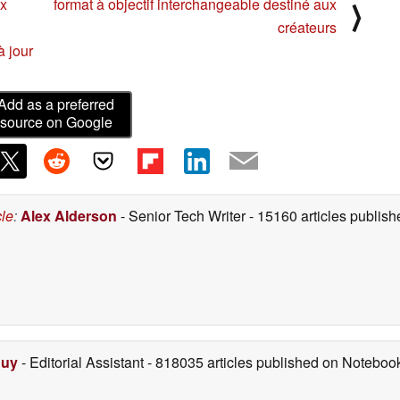
ux
format à objectif interchangeable destiné aux
⟩
créateurs
à jour
Add as a preferred
source on Google
cle
:
Alex Alderson
- Senior Tech Writer
- 15160 articles publi
Duy
- Editorial Assistant
- 818035 articles published on Notebo