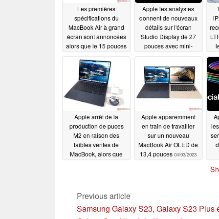
Les premières
Apple les analystes
spécifications du
donnent de nouveaux
iP
MacBook Air à grand
détails sur l'écran
rec
écran sont annoncées
Studio Display de 27
LTP
alors que le 15 pouces
pouces avec mini-
l
devrait sortir en juin
LEDs et support
so
avec macOS 14
ProMotion 120 Hz
dé
1
04/16/2023
04/12/2023
v
Pro
Apple arrêt de la
Apple apparemment
Ap
production de puces
en train de travailler
les
M2 en raison des
sur un nouveau
ser
faibles ventes de
MacBook Air OLED de
d
MacBook, alors que
13,4 pouces
04/03/2023
Samsung prépare le
Sh
nouvel écran OLED Air
04/03/2023
Previous article
Samsung Galaxy S23, Galaxy S23 Plus 