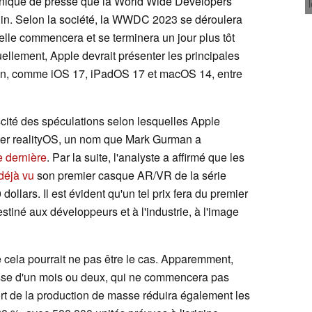
niqué de presse que la World Wide Developers
in. Selon la société, la WWDC 2023 se déroulera
qu'elle commencera et se terminera un jour plus tôt
ement, Apple devrait présenter les principales
ion, comme iOS 17, iPadOS 17 et macOS 14, entre
scité des spéculations selon lesquelles Apple
er realityOS, un nom que Mark Gurman a
e dernière
. Par la suite, l'analyste a affirmé que les
déjà vu
son premier casque AR/VR de la série
 dollars. Il est évident qu'un tel prix fera du premier
iné aux développeurs et à l'industrie, à l'image
ela pourrait ne pas être le cas. Apparemment,
sse d'un mois ou deux, qui ne commencera pas
rt de la production de masse réduira également les