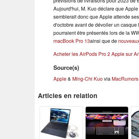
prévisions de livraisons pour 2023 de 6
Aujourd'hui, M. Kuo déclare que Apple 
semblerait donc que Apple attende se
d'octobre avant de dévoiler un casque
pourraient être présentés lors de la 
macBook Pro 13
ainsi que de
nouveaux
Acheter les AirPods Pro 2 Apple sur 
Source(s)
Apple
&
Ming-Chi Kuo
via
MacRumors
Articles en relation