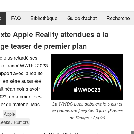
s
FAQ
Bibliothèque
Guide d'achat
Recherche
ixte Apple Reality attendues à la
e teaser de premier plan
e plus retardé ses
que le teaser WWDC 2023
pport avec la réalité
n en série aurait été
it néanmoins avoir
023, notamment des
 et de matériel Mac.
La WWDC 2023 débutera le 5 juin et
se poursuivra jusqu'au 9 juin. (Source
..
Apple
de l'image : Apple)
Leaks / Rumors