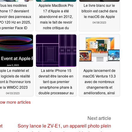
Tous les modèles
Applele MacBook Pro
Le livre blanc sur le
hone 17 devraient
17 d'Apple a été
bitcoin est caché dans
evoir des panneaux
abandonné en 2012,
le macOS de Apple
O 120 Hz en 2025,
mais le fait de revoir
04/08/2023
e premier Face ID
notre critique du
us l'écran fera ses
modèle 2011 aidera à
buts avec l'iPhone
apaiser la douleur
7 Pro, suivi par le
04/10/2023
éritable iPhone 19
 tout écran en 2027
04/12/2023
ple Le matériel et
La série iPhone 15
Apple lancement de
 logiciels de réalité
devrait être lancée en
macOS Ventura 13.3
ont à l'honneur lors
tant que premier
avec de nombreux
e la WWDC 2023
smartphone phare à
changements et
double processeur au
améliorations, ainsi
04/03/2023
monde Apple
qu'un nouveau
04/01/2023
ow more articles
firmware pour Studio
Display
03/30/2023
Next article
et
Sony lance le ZV-E1, un appareil photo plein