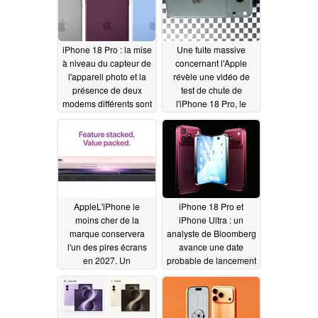
iPhone 18 Pro : la mise
Une fuite massive
à niveau du capteur de
concernant l'Apple
l'appareil photo et la
révèle une vidéo de
présence de deux
test de chute de
modems différents sont
l'iPhone 18 Pro, le
pratiquement
nouveau Dynamic
confirmées par une
Island et bien plus
fuite d'Apple s
encore
06/30/2026
provenant d'une
source majeure
07/02/2026
AppleL'iPhone le
iPhone 18 Pro et
moins cher de la
iPhone Ultra : un
marque conservera
analyste de Bloomberg
l'un des pires écrans
avance une date
en 2027. Un
probable de lancement
informateur dévoile les
de l'Apple
06/29/2026
caractéristiques
techniques de l'iPhone
18, également appelé