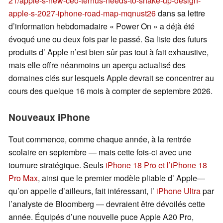
21/apple-s-new-ceo-ternus-needs-to-shake-up-design-
apple-s-2027-iphone-road-map-mqnust26
dans sa lettre
d’information hebdomadaire « Power On » a déjà été
évoqué une ou deux fois par le passé. Sa liste des futurs
produits d’ Apple n’est bien sûr pas tout à fait exhaustive,
mais elle offre néanmoins un aperçu actualisé des
domaines clés sur lesquels Apple devrait se concentrer au
cours des quelque 16 mois à compter de septembre 2026.
Nouveaux iPhone
Tout commence, comme chaque année, à la rentrée
scolaire en septembre — mais cette fois-ci avec une
tournure stratégique. Seuls
iPhone 18 Pro et l’iPhone 18
Pro Max
, ainsi que le premier modèle pliable d’ Apple—
qu’on appelle d’ailleurs, fait intéressant, l’
iPhone Ultra
par
l’analyste de Bloomberg — devraient être dévoilés cette
année. Équipés d’une nouvelle puce Apple A20 Pro,