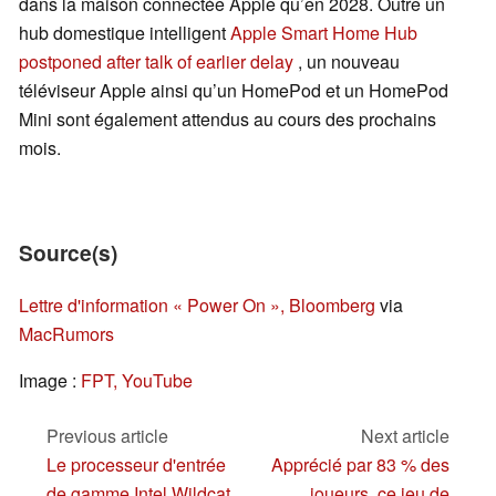
dans la maison connectée Apple qu’en 2028. Outre un
hub domestique intelligent
Apple Smart Home Hub
postponed after talk of earlier delay
, un nouveau
téléviseur Apple ainsi qu’un HomePod et un HomePod
Mini sont également attendus au cours des prochains
mois.
Source(s)
Lettre d'information « Power On », Bloomberg
via
MacRumors
Image :
FPT, YouTube
Previous article
Next article
Le processeur d'entrée
Apprécié par 83 % des
de gamme Intel Wildcat
joueurs, ce jeu de