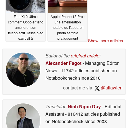
sterling, entre en
phase de jugement
06/24/2026
Find X10 Ultra :
Apple iPhone 18 Pro :
comment Oppo entend
une amélioration
améliorer son
notable de l'appareil
téléobjectif Hasselblad
photo semble
exclusif à
pratiquement
Show more articles
grossissement 10x
confirmée
06/23/2026
06/24/2026
Editor of the
original article
:
Alexander Fagot
- Managing Editor
News
- 11742 articles published on
Notebookcheck
since 2016
contact me via:
@alfawien
Translator:
Ninh Ngoc Duy
- Editorial
Assistant
- 816412 articles published
on Notebookcheck
since 2008