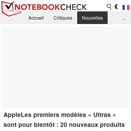
Accueil
Critiques
Nouvelles
...
FAQ
Bibliothèque
Guide d'achat
Recherche
Contact
AppleLes premiers modèles « Ultras »
sont pour bientôt : 20 nouveaux produits