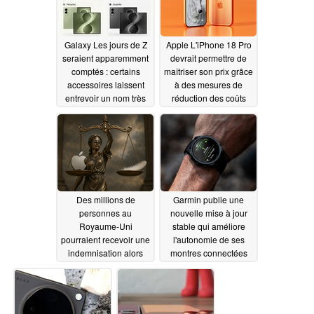
iPhone Air 2.
06/29/2026
Galaxy Les jours de Z
Apple L'iPhone 18 Pro
seraient apparemment
devrait permettre de
comptés : certains
maîtriser son prix grâce
accessoires laissent
à des mesures de
entrevoir un nom très
réduction des coûts
inhabituel pour le
ambitieuses
06/25/2026
concurrent de l'iPhone
Ultra de Samsung
06/29/2026
Des millions de
Garmin publie une
personnes au
nouvelle mise à jour
Royaume-Uni
stable qui améliore
pourraient recevoir une
l'autonomie de ses
indemnisation alors
montres connectées
que le procès
haut de gamme
concernant l'affaire «
06/24/2026
Apple », portant sur 3
milliards de livres