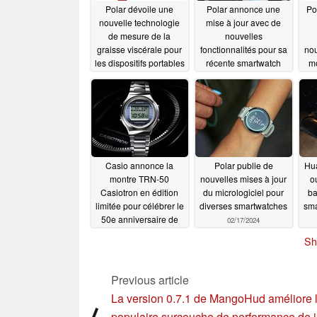
Polar dévoile une
Polar annonce une
Po
nouvelle technologie
mise à jour avec de
de mesure de la
nouvelles
graisse viscérale pour
fonctionnalités pour sa
nou
les dispositifs portables
récente smartwatch
mo
08/28/2024
04/11/2024
l
Casio annonce la
Polar publie de
Hua
montre TRN-50
nouvelles mises à jour
o
Casiotron en édition
du micrologiciel pour
ba
limitée pour célébrer le
diverses smartwatches
sm
50e anniversaire de
02/17/2024
l'horlogerie
02/19/2024
Sh
Previous article
La version 0.7.1 de MangoHud améliore 
⟨
populaire surcouche de performance de 