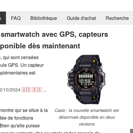
s
FAQ
Bibliothèque
Guide d'achat
Recherche
 smartwatch avec GPS, capteurs
isponible dès maintenant
, qui sont censées
dule GPS. Un capteur
pplémentaires est
2/10/2024
🇺🇸
🇪🇸
...
ntre qui se situe à la
Casio : la nouvelle smartwatch est
désormais disponible en deux
otée de fonctions
versions
Bien qu'elle puisse