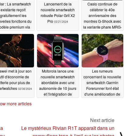
lar : La smartwatch
Lancement de la
Casio continue de
existante reçoit
nouvelle smartwatch
célébrer le 40e
gratuitement les
robuste Polar Grit X2
anniversaire des
velles fonctions du
Pro
montres G-Shock avec
03/21/2024
dèle premium via
la variante phare MRG-
une mise à jour
B5000R
02/22/2024
ogicielle
03/22/2024
wei met à jour son
Motorola lance une
Les rumeurs
util d'économie de
nouvelle smartwatch
concernant la nouvelle
tterie pour plus de
abordable avec une
smartwatch Garmin
artwatches
autonomie de 10 jours
Forerunner font état
02/08/2024
et l'intégration de
d'une amélioration de
Google
l'écran AMOLED
02/08/2024
ow more articles
02/08/2024
Next article
la
Le mystérieux Rivian R1T apparaît dans un
⟩
jeu
camouflage tape-à-l'œil sur les photos