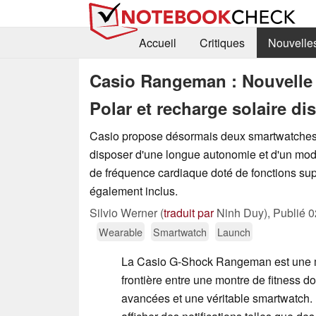
Accueil
Critiques
Nouvelle
Casio Rangeman : Nouvelle
Polar et recharge solaire d
Casio propose désormais deux smartwatches
disposer d'une longue autonomie et d'un mo
de fréquence cardiaque doté de fonctions su
également inclus.
Silvio Werner (
traduit par
Ninh Duy),
Publié
0
Wearable
Smartwatch
Launch
La Casio G-Shock Rangeman est une mo
frontière entre une montre de fitness d
avancées et une véritable smartwatch. 