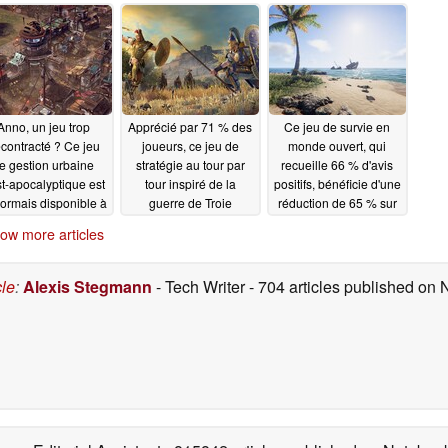
une réduction de 65
% sur Steam
07/03/2026
07/02/2026
sur Steam
07/05/2026
Anno, un jeu trop
Apprécié par 71 % des
Ce jeu de survie en
contracté ? Ce jeu
joueurs, ce jeu de
monde ouvert, qui
e gestion urbaine
stratégie au tour par
recueille 66 % d'avis
t-apocalyptique est
tour inspiré de la
positifs, bénéficie d'une
ormais disponible à
guerre de Troie
réduction de 65 % sur
ulement 2,50 $ au
bénéficie d'une
Steam
06/30/2026
ow more articles
u de 25 $ sur Steam
réduction de 80 % sur
Steam
07/01/2026
07/01/2026
cle
:
Alexis Stegmann
- Tech Writer
- 704 articles published on