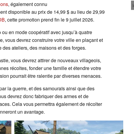
ions
, également connu
ement disponible au prix de 14,99 $ au lieu de 29,99
DB
, cette promotion prend fin le 9 juillet 2026.
o ou en mode coopératif avec jusqu’à quatre
re, vous devrez construire votre ville en plaçant et
e des ateliers, des maisons et des forges.
stie, vous devrez attirer de nouveaux villageois,
nes récoltes, fonder une famille et étendre votre
nsion pourrait être ralentie par diverses menaces.
 par la guerre, et des samouraïs ainsi que des
ous devrez donc fabriquer des armes et de
aces. Cela vous permettra également de récolter
onneront un avantage.