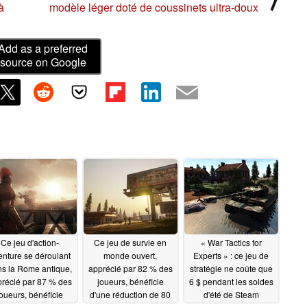
à
modèle léger doté de coussinets ultra-doux
Add as a preferred
source on Google
Ce jeu d'action-
Ce jeu de survie en
« War Tactics for
enture se déroulant
monde ouvert,
Experts » : ce jeu de
s la Rome antique,
apprécié par 82 % des
stratégie ne coûte que
récié par 87 % des
joueurs, bénéficie
6 $ pendant les soldes
oueurs, bénéficie
d'une réduction de 80
d'été de Steam