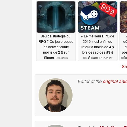
réduction de 60 % sur
Steam
d'
07/07/2026
Steam
% 
07/08/2026
Jeu de stratégie ou
« Le meilleur RPG de
RPG ? Ce jeu propose
2019 » est enfin de
dé
les deux et coûte
retour à moins de 4 $
d
moins de 2 $ sur
lors des soldes d'été
pos
Steam
de Steam
dés
07/02/2026
07/01/2026
se
Sh
lie
Editor of the
original arti