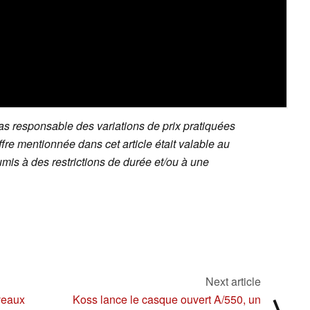
s responsable des variations de prix pratiquées
offre mentionnée dans cet article était valable au
mis à des restrictions de durée et/ou à une
Next article
veaux
Koss lance le casque ouvert A/550, un
⟩