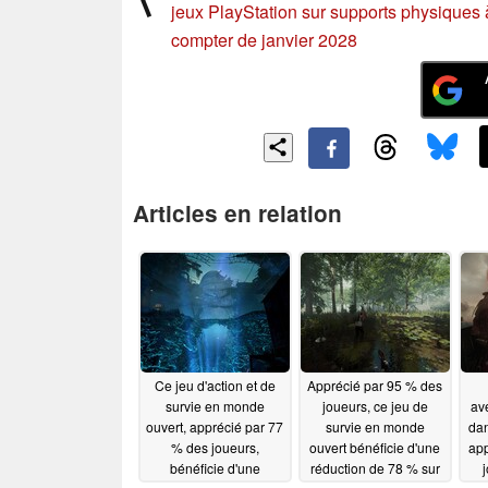
jeux PlayStation sur supports physiques 
compter de janvier 2028
Articles en relation
Ce jeu d'action et de
Apprécié par 95 % des
survie en monde
joueurs, ce jeu de
av
ouvert, apprécié par 77
survie en monde
dan
% des joueurs,
ouvert bénéficie d'une
app
bénéficie d'une
réduction de 78 % sur
j