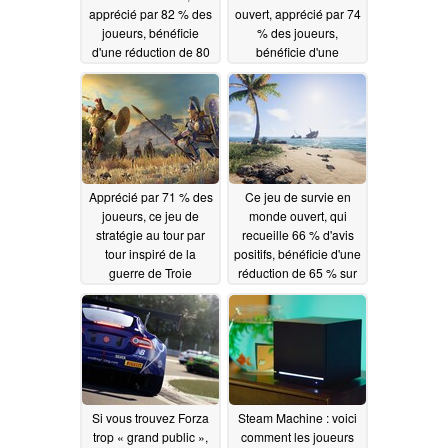
apprécié par 82 % des
ouvert, apprécié par 74
joueurs, bénéficie
% des joueurs,
d'une réduction de 80
bénéficie d'une
% sur Steam
réduction de 50 % sur
07/03/2026
Steam
07/02/2026
Apprécié par 71 % des
Ce jeu de survie en
joueurs, ce jeu de
monde ouvert, qui
stratégie au tour par
recueille 66 % d'avis
tour inspiré de la
positifs, bénéficie d'une
guerre de Troie
réduction de 65 % sur
bénéficie d'une
Steam
06/30/2026
réduction de 80 % sur
Steam
07/01/2026
Si vous trouvez Forza
Steam Machine : voici
trop « grand public »,
comment les joueurs