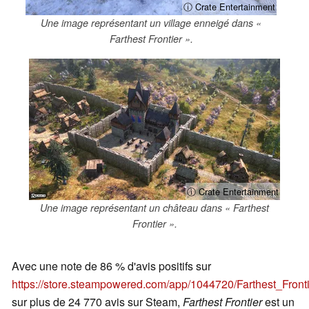
ⓘ Crate Entertainment
Une image représentant un village enneigé dans «
Farthest Frontier ».
ⓘ Crate Entertainment
Une image représentant un château dans « Farthest
Frontier ».
Avec une note de 86 % d'avis positifs sur
https://store.steampowered.com/app/1044720/Farthest_Fron
sur plus de 24 770 avis sur Steam,
Farthest Frontier
est un