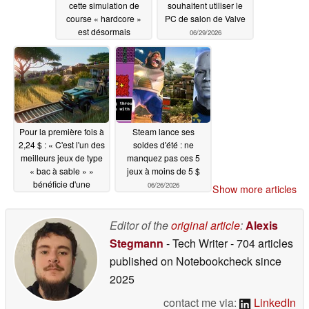
cette simulation de
souhaitent utiliser le
course « hardcore »
PC de salon de Valve
est désormais
06/29/2026
disponible à 4 $ sur
Steam
06/29/2026
Pour la première fois à
Steam lance ses
2,24 $ : « C'est l'un des
soldes d'été : ne
meilleurs jeux de type
manquez pas ces 5
« bac à sable » »
jeux à moins de 5 $
bénéficie d'une
06/26/2026
Show more articles
réduction de 95 % sur
Steam
06/26/2026
Editor of the
original article
:
Alexis
Stegmann
- Tech Writer
- 704 articles
published on Notebookcheck
since
2025
contact me via:
LinkedIn