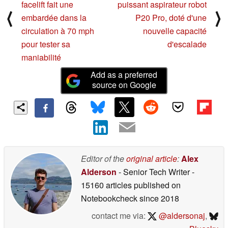
facelift fait une
puissant aspirateur robot
⟨
⟩
embardée dans la
P20 Pro, doté d'une
circulation à 70 mph
nouvelle capacité
pour tester sa
d'escalade
maniabilité
Add as a preferred
source on Google
Editor of the
original article
:
Alex
Alderson
- Senior Tech Writer
-
15160 articles published on
Notebookcheck
since 2018
contact me via:
@aldersonaj
,