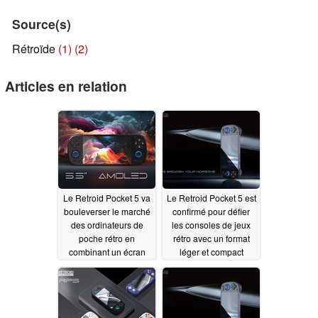
Source(s)
Rétroïde
(1)
(2)
Articles en relation
Le Retroid Pocket 5 va
Le Retroid Pocket 5 est
bouleverser le marché
confirmé pour défier
des ordinateurs de
les consoles de jeux
poche rétro en
rétro avec un format
combinant un écran
léger et compact
AMOLED 1080p, un
malgré un écran
chipset Qualcomm
AMOLED de 5,5
Snapdragon 865, une
pouces
09/03/2024
batterie de 5 000 mAh