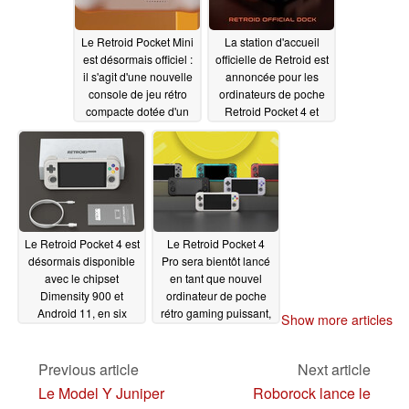
Le Retroid Pocket Mini
La station d'accueil
est désormais officiel :
officielle de Retroid est
il s'agit d'une nouvelle
annoncée pour les
console de jeu rétro
ordinateurs de poche
compacte dotée d'un
Retroid Pocket 4 et
écran OLED 4:3
Retroid Pocket 4 Pro,
avec un prix de
08/23/2024
lancement inférieur à
30 dollars
07/30/2024
Le Retroid Pocket 4 est
Le Retroid Pocket 4
désormais disponible
Pro sera bientôt lancé
avec le chipset
en tant que nouvel
Dimensity 900 et
ordinateur de poche
Android 11, en six
rétro gaming puissant,
Show more articles
coloris
à côté du Retroid
12/22/2023
Pocket 4 moins cher
Previous article
Next article
12/12/2023
Le Model Y Juniper
Roborock lance le