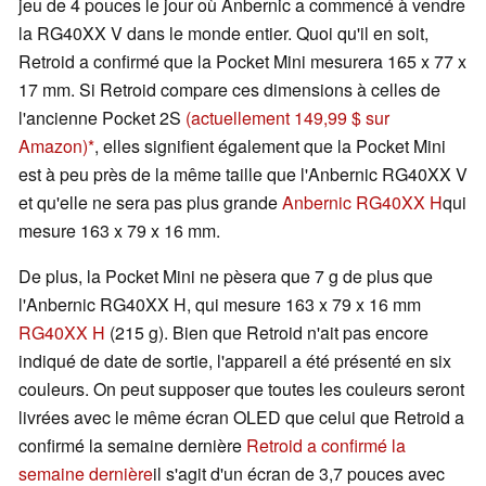
jeu de 4 pouces le jour où Anbernic a commencé à vendre
la RG40XX V dans le monde entier. Quoi qu'il en soit,
Retroid a confirmé que la Pocket Mini mesurera 165 x 77 x
17 mm. Si Retroid compare ces dimensions à celles de
l'ancienne Pocket 2S
(actuellement 149,99 $ sur
Amazon)
, elles signifient également que la Pocket Mini
est à peu près de la même taille que l'Anbernic RG40XX V
et qu'elle ne sera pas plus grande
Anbernic RG40XX H
qui
mesure 163 x 79 x 16 mm.
De plus, la Pocket Mini ne pèsera que 7 g de plus que
l'Anbernic RG40XX H, qui mesure 163 x 79 x 16 mm
RG40XX H
(215 g). Bien que Retroid n'ait pas encore
indiqué de date de sortie, l'appareil a été présenté en six
couleurs. On peut supposer que toutes les couleurs seront
livrées avec le même écran OLED que celui que Retroid a
confirmé la semaine dernière
Retroid a confirmé la
semaine dernière
il s'agit d'un écran de 3,7 pouces avec