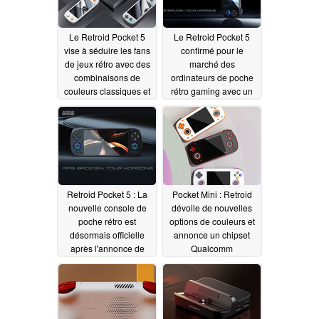
et la prise en charge
de Linux
09/05/2024
Le Retroid Pocket 5
Le Retroid Pocket 5
vise à séduire les fans
confirmé pour le
de jeux rétro avec des
marché des
combinaisons de
ordinateurs de poche
couleurs classiques et
rétro gaming avec un
des coques
écran 1080p et
translucides DIY
AMOLED
08/29/2024
08/31/2024
Retroid Pocket 5 : La
Pocket Mini : Retroid
nouvelle console de
dévoile de nouvelles
poche rétro est
options de couleurs et
désormais officielle
annonce un chipset
après l'annonce de
Qualcomm
Retroid Pocket Mini
Snapdragon pour
compléter l'écran
08/28/2024
OLED
08/28/2024