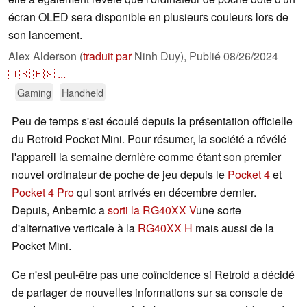
écran OLED sera disponible en plusieurs couleurs lors de
son lancement.
Alex Alderson (
traduit par
Ninh Duy),
Publié
08/26/2024
🇺🇸
🇪🇸
...
Gaming
Handheld
Peu de temps s'est écoulé depuis la présentation officielle
du Retroid Pocket Mini. Pour résumer, la société a révélé
l'appareil la semaine dernière comme étant son premier
nouvel ordinateur de poche de jeu depuis le
Pocket 4
et
Pocket 4 Pro
qui sont arrivés en décembre dernier.
Depuis, Anbernic a
sorti la RG40XX V
une sorte
d'alternative verticale à la
RG40XX H
mais aussi de la
Pocket Mini.
Ce n'est peut-être pas une coïncidence si Retroid a décidé
de partager de nouvelles informations sur sa console de