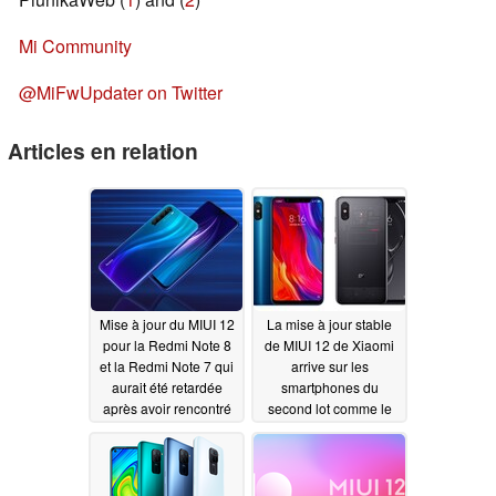
Mi Community
@MiFwUpdater on Twitter
Articles en relation
Mise à jour du MIUI 12
La mise à jour stable
pour la Redmi Note 8
de MIUI 12 de Xiaomi
et la Redmi Note 7 qui
arrive sur les
aurait été retardée
smartphones du
après avoir rencontré
second lot comme le
un problème
Mi Mix 3, Mi 8, et
07/21/2020
Redmi Note 7 Pro d'ici
la fin juillet
07/21/2020