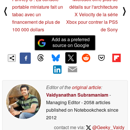
portable miniature fait un
détails sur l'architecture
⟨
⟩
tabac avec un
X Velocity de la série
financement de plus de
Xbox pour contrer la PS5
100 000 dollars
de Sony
Add as a preferred
source on Google
Editor of the
original article
:
Vaidyanathan Subramaniam
-
Managing Editor
- 2058 articles
published on Notebookcheck
since
2012
contact me via:
@Geeky_Vaidy