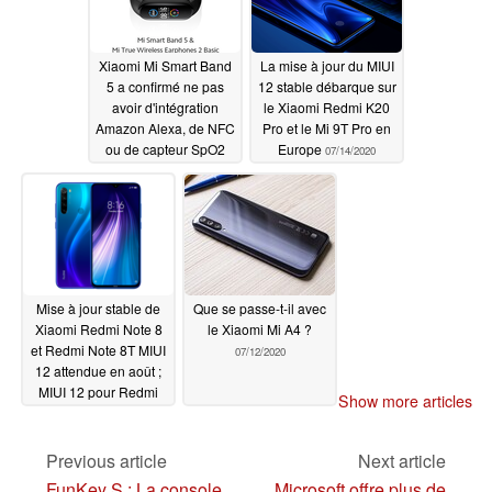
Xiaomi Mi Smart Band
La mise à jour du MIUI
5 a confirmé ne pas
12 stable débarque sur
avoir d'intégration
le Xiaomi Redmi K20
Amazon Alexa, de NFC
Pro et le Mi 9T Pro en
ou de capteur SpO2
Europe
07/14/2020
avant le lancement de
demain ; les écouteurs
TWS, la Mi TV Stick et
un nouveau Mi Scooter
ont également été
taquinés
07/14/2020
Mise à jour stable de
Que se passe-t-il avec
Xiaomi Redmi Note 8
le Xiaomi Mi A4 ?
et Redmi Note 8T MIUI
07/12/2020
12 attendue en août ;
MIUI 12 pour Redmi
Show more articles
Note 8 Pro en Inde et
en Europe à venir
Previous article
Next article
07/13/2020
FunKey S : La console
Microsoft offre plus de