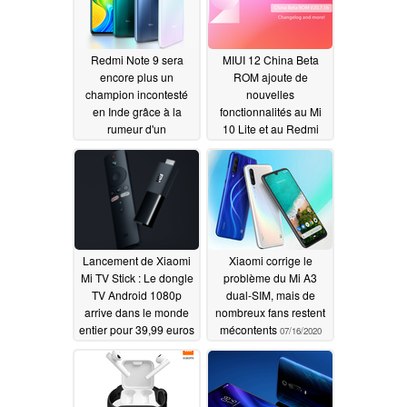
Redmi Note 9 sera
MIUI 12 China Beta
encore plus un
ROM ajoute de
champion incontesté
nouvelles
en Inde grâce à la
fonctionnalités au Mi
rumeur d'un
10 Lite et au Redmi
renforcement de la
K30 Pro ; le
RAM
déploiement du MIUI
07/20/2020
12 est en cours pour le
Redmi Note 8, la série
Mi 8 et d'autres : voici
une liste de tous les
dispositifs suspendus
Lancement de Xiaomi
Xiaomi corrige le
07/17/2020
Mi TV Stick : Le dongle
problème du Mi A3
TV Android 1080p
dual-SIM, mais de
arrive dans le monde
nombreux fans restent
entier pour 39,99 euros
mécontents
07/16/2020
07/16/2020