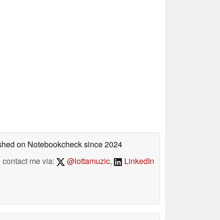
lished on Notebookcheck
since 2024
contact me via:
@lottamuzic
,
LinkedIn