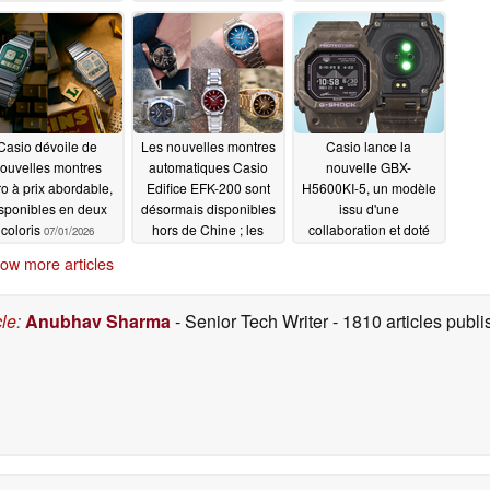
»
juillet prochain
07/06/2026
07/03/2026
Casio dévoile de
Les nouvelles montres
Casio lance la
ouvelles montres
automatiques Casio
nouvelle GBX-
ro à prix abordable,
Edifice EFK-200 sont
H5600KI-5, un modèle
sponibles en deux
désormais disponibles
issu d'une
coloris
hors de Chine ; les
collaboration et doté
07/01/2026
précommandes sont
de nombreuses
ow more articles
ouvertes
fonctionnalités, avec
07/01/2026
un moniteur de
fréquence cardiaque et
cle
:
Anubhav Sharma
- Senior Tech Writer
- 1810 articles pub
un écran LCD MIP
07/01/2026