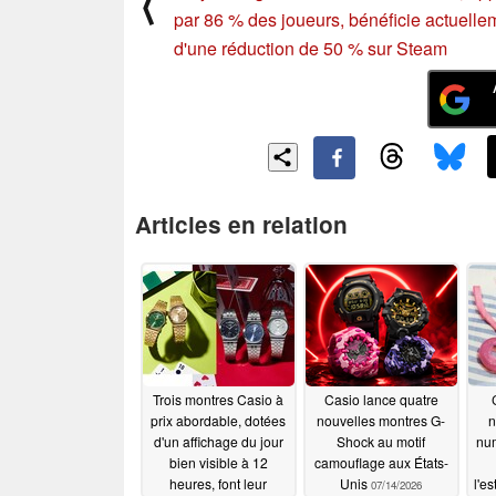
⟨
par 86 % des joueurs, bénéficie actuelle
d'une réduction de 50 % sur Steam
Articles en relation
Trois montres Casio à
Casio lance quatre
prix abordable, dotées
nouvelles montres G-
n
d'un affichage du jour
Shock au motif
nu
bien visible à 12
camouflage aux États-
heures, font leur
Unis
l'e
07/14/2026