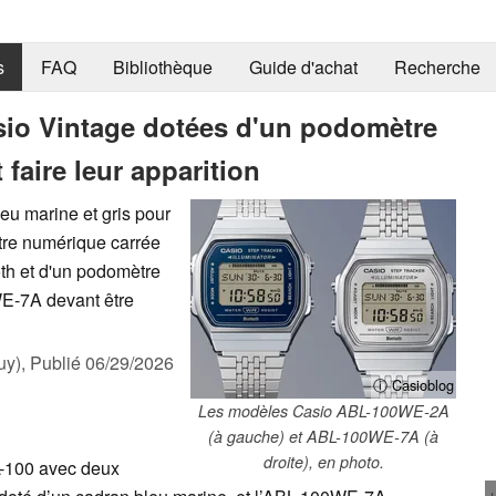
s
FAQ
Bibliothèque
Guide d'achat
Recherche
io Vintage dotées d'un podomètre
 faire leur apparition
eu marine et gris pour
tre numérique carrée
th et d'un podomètre
E-7A devant être
uy),
Publié
06/29/2026
ⓘ Casioblog
Les modèles Casio ABL-100WE-2A
(à gauche) et ABL-100WE-7A (à
droite), en photo.
100 avec deux