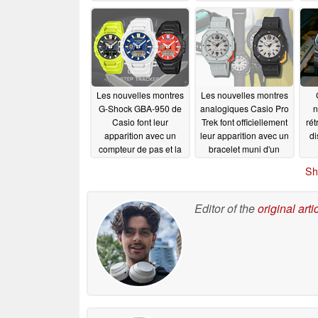
apparition aux États-
Unis
07/15/2026
Les nouvelles montres
Les nouvelles montres
G-Shock GBA-950 de
analogiques Casio Pro
n
Casio font leur
Trek font officiellement
rét
apparition avec un
leur apparition avec un
di
compteur de pas et la
bracelet muni d'un
compatibilité avec
mousqueton ; les
Sh
Strava
précommandes sont
07/02/2026
désormais ouvertes
07/02/2026
Editor of the
original arti