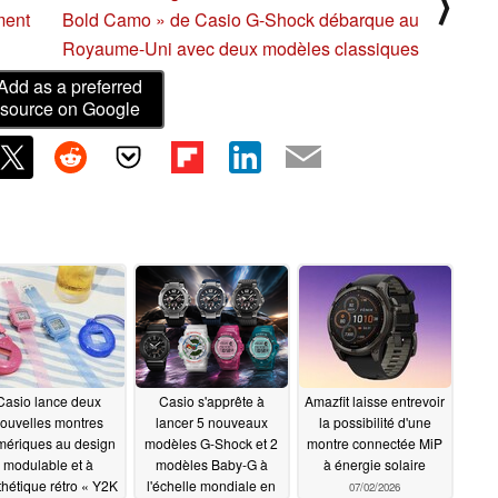
⟩
ment
Bold Camo » de Casio G-Shock débarque au
Royaume-Uni avec deux modèles classiques
Add as a preferred
source on Google
Casio lance deux
Casio s'apprête à
Amazfit laisse entrevoir
ouvelles montres
lancer 5 nouveaux
la possibilité d'une
mériques au design
modèles G-Shock et 2
montre connectée MiP
modulable et à
modèles Baby-G à
à énergie solaire
sthétique rétro « Y2K
l'échelle mondiale en
07/02/2026