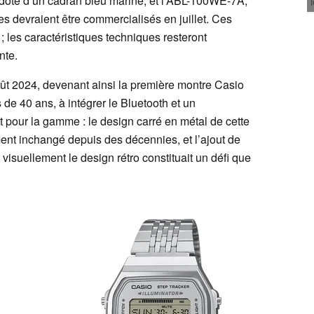
oté d’un cadran bleu marine, et l’ABL-100WE-7A,
s devraient être commercialisés en juillet. Ces
 les caractéristiques techniques resteront
nte.
ût 2024, devenant ainsi la première montre Casio
 de 40 ans, à intégrer le Bluetooth et un
pour la gamme : le design carré en métal de cette
ent inchangé depuis des décennies, et l’ajout de
visuellement le design rétro constituait un défi que