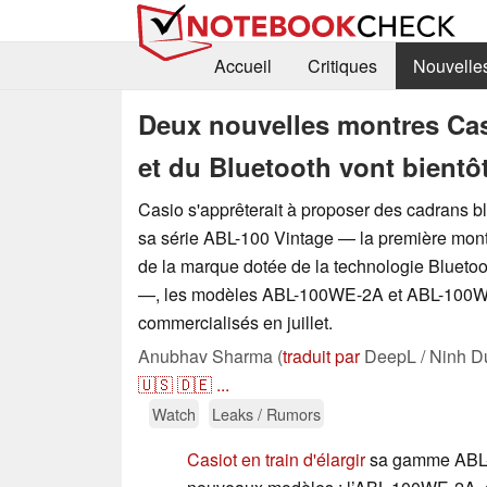
Accueil
Critiques
Nouvelle
Deux nouvelles montres Cas
et du Bluetooth vont bientôt
Casio s'apprêterait à proposer des cadrans bl
sa série ABL-100 Vintage — la première mon
de la marque dotée de la technologie Bluetoo
—, les modèles ABL-100WE-2A et ABL-100W
commercialisés en juillet.
Anubhav Sharma (
traduit par
DeepL / Ninh D
🇺🇸
🇩🇪
...
Watch
Leaks / Rumors
Casio
t en train d'élargir
sa gamme ABL-