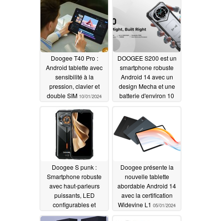
fonctionnalités
d'un chipset moderne
MediaTek Dimensity
11/12/2024
10/09/2024
Doogee T40 Pro :
DOOGEE S200 est un
Android tablette avec
smartphone robuste
sensibilité à la
Android 14 avec un
pression, clavier et
design Mecha et une
double SIM
batterie d'environ 10
10/01/2024
000 mAh
09/22/2024
Doogee S punk :
Doogee présente la
Smartphone robuste
nouvelle tablette
avec haut-parleurs
abordable Android 14
puissants, LED
avec la certification
configurables et
Widevine L1
05/01/2024
batterie de 10800 mAh