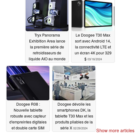
06/13/2024
Tryx Panorama
Le Doogee T30 Max
Exhibition Area lance
sort avec Android 14,
la première série de
la connectivité LTE et
refroidisseurs de
un écran 4K pour 329
liquide AIO au monde
$
03/16/2024
avec écran AMOLED
incurvé
03/31/2024
Doogee R08 :
Doogee dévoile les
Nouvelle tablette
smartphones DK, la
robuste avec capteur
tablette T30 Max et les
d'empreintes digitales
produits pliables de la
et double carte SIM
série X
02/29/2024
Show more articles
03/11/2024