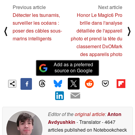
Previous article
Next article
Détecter les tsunamis,
Honor Le Magic6 Pro
surveiller les océans :
brille dans l'analyse
⟨
⟩
poser des câbles sous-
détaillée de l'appareil
marins intelligents
photo et prend la tête du
classement DxOMark
des appareils photo
Add as a preferred
source on Google
Editor of the
original article
:
Anton
Avdyushkin
- Translator
- 4647
articles published on Notebookcheck