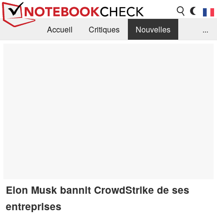
Accueil
Critiques
Nouvelles
...
FAQ
Bibliothèque
Guide d'achat
Recherche
Contact
Elon Musk bannit CrowdStrike de ses
entreprises