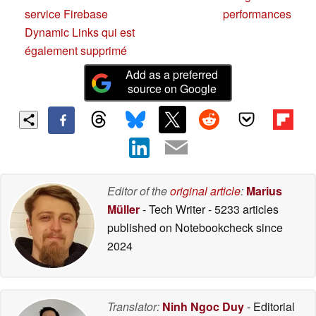
service Firebase
performances
Dynamic Links qui est
également supprimé
Add as a preferred
source on Google
Editor of the
original article
:
Marius
Müller
- Tech Writer
- 5233 articles
published on Notebookcheck
since
2024
Translator:
Ninh Ngoc Duy
- Editorial