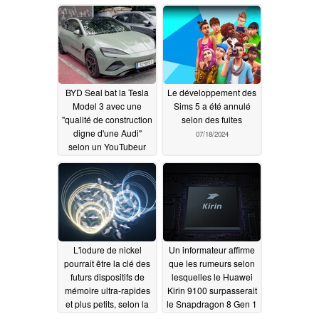
de puissance selon
société
07/20/2024
Xiaomi
07/20/2024
BYD Seal bat la Tesla
Le développement des
Model 3 avec une
Sims 5 a été annulé
"qualité de construction
selon des fuites
digne d'une Audi"
07/18/2024
selon un YouTubeur
populaire
07/19/2024
L'iodure de nickel
Un informateur affirme
pourrait être la clé des
que les rumeurs selon
futurs dispositifs de
lesquelles le Huawei
mémoire ultra-rapides
Kirin 9100 surpasserait
et plus petits, selon la
le Snapdragon 8 Gen 1
recherche
étaient fausses
07/18/2024