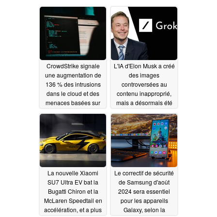
CrowdStrike signale
L'IA d'Elon Musk a créé
une augmentation de
des images
136 % des intrusions
controversées au
dans le cloud et des
contenu inapproprié,
menaces basées sur
mais a désormais été
l'IA
restreinte
08/05/2025
08/17/2024
La nouvelle Xiaomi
Le correctif de sécurité
SU7 Ultra EV bat la
de Samsung d'août
Bugatti Chiron et la
2024 sera essentiel
McLaren Speedtail en
pour les appareils
accélération, et a plus
Galaxy, selon la