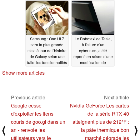
07/18/2024
Samsung : One UI 7
Le Robotaxi de Tesla,
sera la plus grande
à l'allure d'un
mise à jour de l'histoire
cybertruck, a été
de Galaxy selon une
reporté en raison d'une
fuite, les fonctionnalités
modification de
de One UI 6.1.1 seront
dernière minute du
Show more articles
disponibles sur ces
design qu'Elon Musk
téléphones
juge "importante"
07/17/2024
07/17/2024
Previous article
Next article
Google cesse
Nvidia GeForce Les cartes
d'exploiter les liens
de la série RTX 40
courts de goo.gl dans un
atteignent plus de 212°F :
⟨
⟩
an - renvoie les
la pâte thermique bon
utilisateurs vers le
marché dégrade les