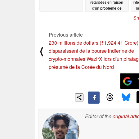
retardées en raison
inf
d'un problème de
m
contrôle de la qualité
de
Sh
07/21/2024
Previous article
230 millions de dollars (₹1,924.41 Crore)
⟨
disparaissent de la bourse indienne de
crypto-monnaies WazirX lors d'un pirata
présumé de la Corée du Nord
Editor of the
original arti