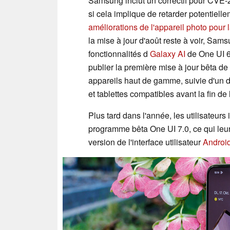
Samsung inclut un correctif pour CVE-
si cela implique de retarder potentielle
améliorations de l'appareil photo pour 
la mise à jour d'août reste à voir, Sam
fonctionnalités d
Galaxy AI
de One UI 6
publier la première mise à jour bêta d
appareils haut de gamme, suivie d'un d
et tablettes compatibles avant la fin de
Plus tard dans l'année, les utilisateurs 
programme bêta One UI 7.0, ce qui leur
version de l'interface utilisateur
Androi