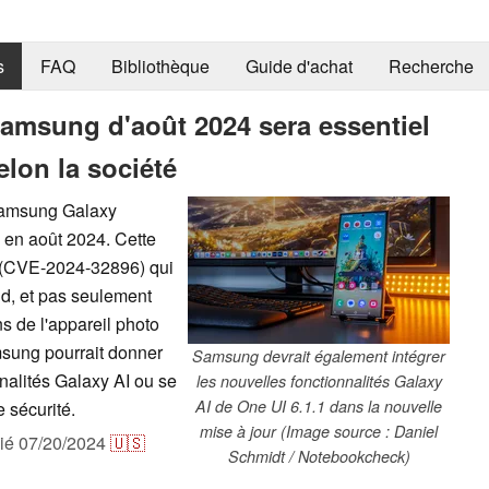
s
FAQ
Bibliothèque
Guide d'achat
Recherche
 Samsung d'août 2024 sera essentiel
elon la société
 Samsung Galaxy
e en août 2024. Cette
e (CVE-2024-32896) qui
id, et pas seulement
s de l'appareil photo
msung pourrait donner
Samsung devrait également intégrer
onnalités Galaxy AI ou se
les nouvelles fonctionnalités Galaxy
AI de One UI 6.1.1 dans la nouvelle
 sécurité.
mise à jour (Image source : Daniel
lié
07/20/2024
🇺🇸
Schmidt / Notebookcheck)