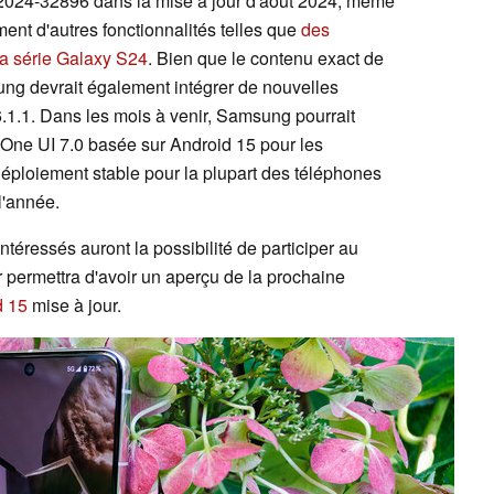
2024-32896 dans la mise à jour d'août 2024, même
ment d'autres fonctionnalités telles que
des
la série Galaxy S24
. Bien que le contenu exact de
sung devrait également intégrer de nouvelles
.1.1. Dans les mois à venir, Samsung pourrait
e One UI 7.0 basée sur Android 15 pour les
éploiement stable pour la plupart des téléphones
 l'année.
intéressés auront la possibilité de participer au
 permettra d'avoir un aperçu de la prochaine
d 15
mise à jour.