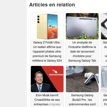
Articles en relation
Galaxy Z Fold6 Ultra :
Un analyste de
Ga
Un leaker affirme que
l'industrie réaffirme la
du
l'appareil pliable ultra-
date de lancement
premium de Samsung
d'octobre pour
r
reflétera le Galaxy S24
Samsung Galaxy Tab
c
Ultra avec un écran à
S10+ et Galaxy Tab
da
large couverture
S10 Ultra
c
07/23/2024
07/23/2024
Elon Musk bannit
Samsung Galaxy
Sa
CrowdStrike de ses
Buds3 Pro : les
pr
entreprises
précommandes sont
Fo
07/22/2024