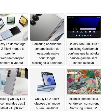
laxy Le démontage
Samsung abandonne
Galaxy Tab S10 Ultra :
 Z Flip 6 montre le
son application de
un listing Geekbench
premier
messagerie native
confirme que la tablette
efroidissement par
pour Google
haut de gamme sera
hambre à vapeur
Messages, à partir des
lancée avec un
ns un téléphone à
Z Fold6 et Z Flip6
Dimensity 9300+ de
lapet de Samsung
MediaTek
07/22/2024
07/22/2024
07/23/2024
msung Galaxy Les
Galaxy Le Z Flip 6
Hisense commence à
écommandes des Z
dispose d'un mode
vendre son concurrent
ld6 et Z Flip6 sont
bureau amélioré
Samsung Frame TV