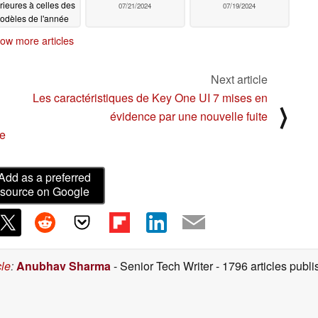
érieures à celles des
07/21/2024
07/19/2024
odèles de l'année
rnière, malgré des
ow more articles
chiffres
impressionnants
07/21/2024
Next article
Les caractéristiques de Key One UI 7 mises en
⟩
évidence par une nouvelle fuite
ge
Add as a preferred
source on Google
cle
:
Anubhav Sharma
- Senior Tech Writer
- 1796 articles pub