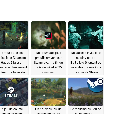
L'erreur dans les
De nouveaux jeux
De fausses invitations
alisations Steam de
gratuits arrivent sur
au playtest de
Hades 2 laisse
Steam avant la fin du
Battlefield 6 tentent de
sager un lancement
mois de juillet 2025
voler des informations
inent de la version
de compte Steam
07/30/2025
1.0
07/31/2025
07/30/2025
Un jeu de course
Un nouveau jeu de
Le réalisme au lieu de
apide et amusant :
simulation de vie
la fantaisie : Un