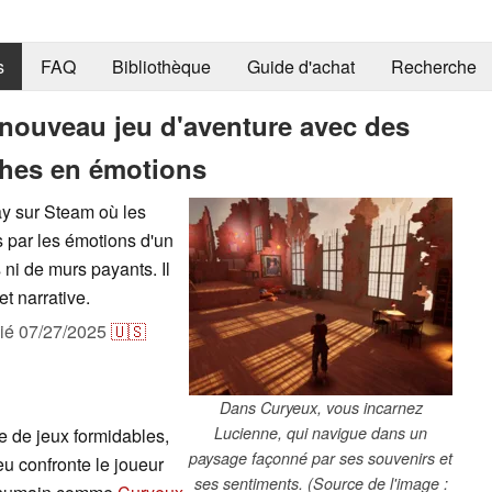
s
FAQ
Bibliothèque
Guide d'achat
Recherche
 nouveau jeu d'aventure avec des
ches en émotions
ay sur Steam où les
 par les émotions d'un
 ni de murs payants. Il
t narrative.
lié
07/27/2025
🇺🇸
Dans Curyeux, vous incarnez
Lucienne, qui navigue dans un
e de jeux formidables,
paysage façonné par ses souvenirs et
eu confronte le joueur
ses sentiments. (Source de l'image :