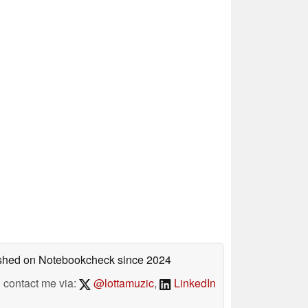
lished on Notebookcheck
since 2024
contact me via:
@lottamuzic
,
LinkedIn