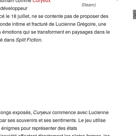
it humain comme
Curyeux
Steam)
u développeur
 le 18 juillet, ne se contente pas de proposer des
onde intime et fracturé de Lucienne Grégoire, une
s émotions qui se transforment en paysages dans le
oré dans
Split Fiction
.
e longs exposés,
Curyeux
commence avec Lucienne
r ses souvenirs et ses sentiments. Le jeu utilise
s énigmes pour représenter des états
l'anxiété affectent directement les plates-formes, les