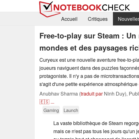
Accueil
Critiques
Nouvelle
Free-to-play sur Steam : Un
mondes et des paysages ri
Curyeux est une nouvelle aventure free-to-pl
joueurs naviguent dans des puzzles façonnés
protagoniste. Il n'y a pas de microtransactions
s'agit d'une petite expérience atmosphérique e
Anubhav Sharma (
traduit par
Ninh Duy),
Pub
🇪🇸
...
Gaming
Launch
La vaste bibliothèque de Steam regorg
mais ce n'est pas tous les jours qu'un j