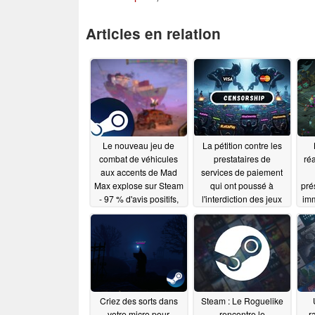
Articles en relation
Le nouveau jeu de
La pétition contre les
combat de véhicules
prestataires de
ré
aux accents de Mad
services de paiement
Max explose sur Steam
qui ont poussé à
pré
- 97 % d'avis positifs,
l'interdiction des jeux
imm
démo et réduction
sur Steam dépasse les
disponibles
205 000 signataires
08/01/2025
07/31/2025
Criez des sorts dans
Steam : Le Roguelike
votre micro pour
rencontre le
r