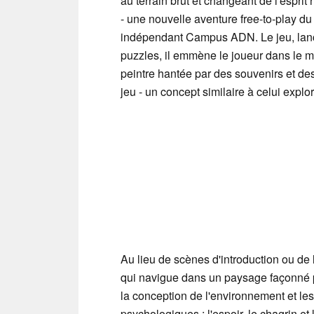
au terrain brut et changeant de l'espr
- une nouvelle aventure free-to-play d
indépendant Campus ADN. Le jeu, lancé
puzzles, il emmène le joueur dans le m
peintre hantée par des souvenirs et de
jeu - un concept similaire à celui expl
Au lieu de scènes d'introduction ou d
qui navigue dans un paysage façonné pa
la conception de l'environnement et le
psychologiques : l'espoir, le chagrin et 