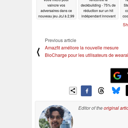
vaincre vos
deckbuilding - 75% de
St
adversaires dans ce
réduction sur un hit
c
nouveau jeu JcJ à 2,99
indépendant innovant
coo
$ sur Steam, qui a reçu
avec 92% de critiques
p
Sh
92 % d'évaluations
positives
St
07/29/2025
positives sur 2 600
commentaires en 5
Previous article
jours
07/30/2025
Amazfit améliore la nouvelle mesure
⟨
BioCharge pour les utilisateurs de weara
Editor of the
original arti