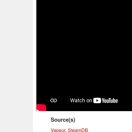
Source(s)
Vapeur
,
SteamDB