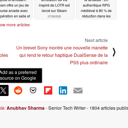
eam offre un jeu de
inspiré de LOTR est
authentique RPG
ourse arcade avec
lancé sur Steam
médiéval à 80 % de
pération en salle et
réduction dans les
07/29/2025
rise en charge de
soldes Steam
07/28/2025
ow more articles
eam Deck
07/29/2025
Next article
Un brevet Sony montre une nouvelle manette
⟩
bles
qui rend le retour haptique DualSense de la
PS5 plus ordinaire
Add as a preferred
source on Google
cle
:
Anubhav Sharma
- Senior Tech Writer
- 1804 articles pub