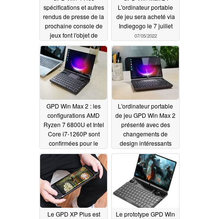
spécifications et autres
L'ordinateur portable
rendus de presse de la
de jeu sera acheté via
prochaine console de
Indiegogo le 7 juillet
jeux font l'objet de
07/05/2022
fuites
09/07/2022
GPD Win Max 2 : les
L'ordinateur portable
configurations AMD
de jeu GPD Win Max 2
Ryzen 7 6800U et Intel
présenté avec des
Core i7-1260P sont
changements de
confirmées pour le
design intéressants
portable qui sortira en
06/15/2022
juillet
06/24/2022
Le GPD XP Plus est
Le prototype GPD Win