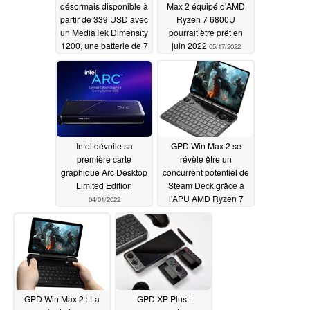
désormais disponible à
Max 2 équipé d'AMD
partir de 339 USD avec
Ryzen 7 6800U
un MediaTek Dimensity
pourrait être prêt en
1200, une batterie de 7
juin 2022
05/17/2022
000 mAh et un design
modulaire
06/01/2022
Intel dévoile sa
GPD Win Max 2 se
première carte
révèle être un
graphique Arc Desktop
concurrent potentiel de
Limited Edition
Steam Deck grâce à
l'APU AMD Ryzen 7
04/01/2022
6800U
03/30/2022
GPD Win Max 2 : La
GPD XP Plus :