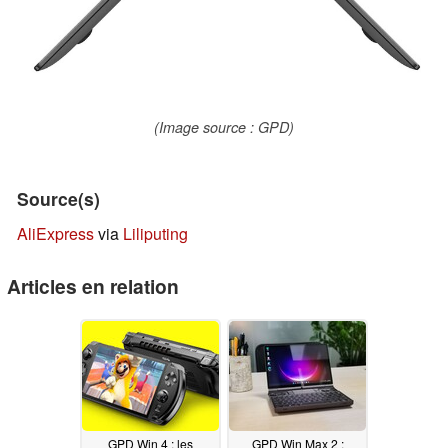
(Image source : GPD)
Source(s)
AliExpress
via
Liliputing
Articles en relation
GPD Win 4 : les
GPD Win Max 2 :