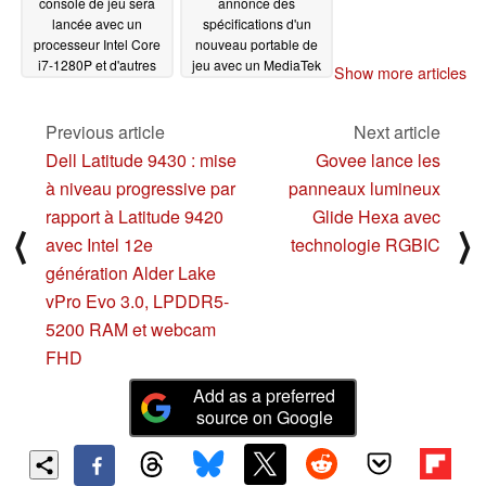
console de jeu sera
annonce des
lancée avec un
spécifications d'un
processeur Intel Core
nouveau portable de
i7-1280P et d'autres
jeu avec un MediaTek
Show more articles
améliorations
Dimensity 1200 choisi
03/29/2022
au lieu du Snapdragon
G3x Gen 1
Previous article
Next article
03/29/2022
Dell Latitude 9430 : mise
Govee lance les
à niveau progressive par
panneaux lumineux
rapport à Latitude 9420
Glide Hexa avec
⟨
⟩
avec Intel 12e
technologie RGBIC
génération Alder Lake
vPro Evo 3.0, LPDDR5-
5200 RAM et webcam
FHD
Add as a preferred
source on Google