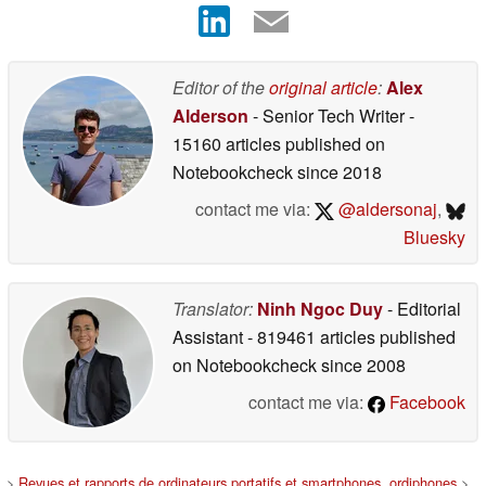
Editor of the
original article
:
Alex
Alderson
- Senior Tech Writer
-
15160 articles published on
Notebookcheck
since 2018
contact me via:
@aldersonaj
,
Bluesky
Translator:
Ninh Ngoc Duy
- Editorial
Assistant
- 819461 articles published
on Notebookcheck
since 2008
contact me via:
Facebook
>
Revues et rapports de ordinateurs portatifs et smartphones, ordiphones
>