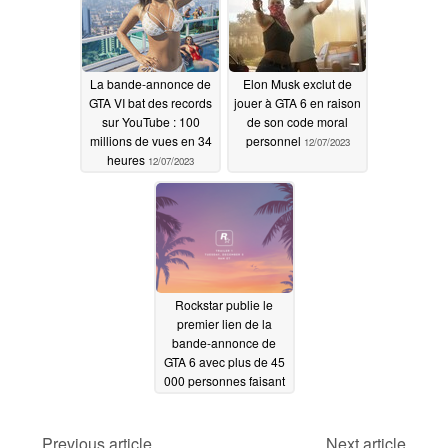
GTA VI
12/12/2023
La bande-annonce de
Elon Musk exclut de
GTA VI bat des records
jouer à GTA 6 en raison
sur YouTube : 100
de son code moral
millions de vues en 34
personnel
12/07/2023
heures
12/07/2023
Rockstar publie le
premier lien de la
bande-annonce de
GTA 6 avec plus de 45
000 personnes faisant
la queue
12/05/2023
Previous article
Next article