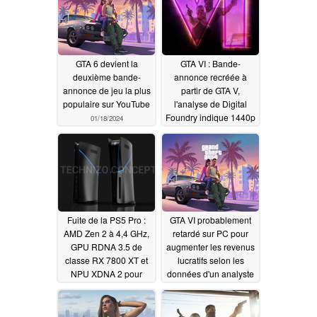
GTA 6 devient la
GTA VI : Bande-
deuxième bande-
annonce recréée à
annonce de jeu la plus
partir de GTA V,
populaire sur YouTube
l'analyse de Digital
Foundry indique 1440p
01/18/2024
et 30 fps
12/12/2023
Fuite de la PS5 Pro :
GTA VI probablement
AMD Zen 2 à 4,4 GHz,
retardé sur PC pour
GPU RDNA 3.5 de
augmenter les revenus
classe RX 7800 XT et
lucratifs selon les
NPU XDNA 2 pour
données d'un analyste
septembre 2024
sur GTA V
12/09/2023
pourraient en faire la
console idéale pour