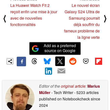
La Huawei Watch Fit 2
Le nouvel écran
reçoit enfin une mise à jour
Galaxy S24 Ultra de
⟨
⟩
avec de nouvelles
Samsung pourrait
fonctionnalités
déjà souffrir du
fameux problème de
la ligne verte
Add as a preferred
source on Google
Editor of the
original article
:
Marius
Müller
- Tech Writer
- 5233 articles
published on Notebookcheck
since
2024