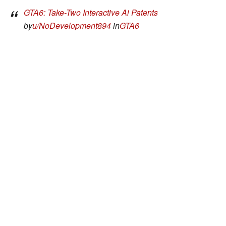
GTA6: Take-Two Interactive Ai Patents
by
u/NoDevelopment894
in
GTA6