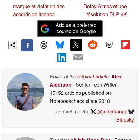
marque et violation des
Dolby Atmos et une
accords de licence
résolution DLP 4K
Add as a preferred
source on Google
Editor of the
original article
:
Alex
Alderson
- Senior Tech Writer
-
15152 articles published on
Notebookcheck
since 2018
contact me via:
@aldersonaj
,
Bluesky