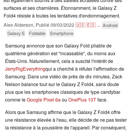
est également soumis à des saletés écrasées contre ses
surfaces et ses charnières. Étonnamment, le Galaxy Z
Fold4 résiste à toutes les tentatives d'endommagement.
Alex Alderson,
Publié
09/03/2022
🇺🇸
🇪🇸
...
Android
Galaxy S
Foldable
Smartphone
Samsung annonce que son Galaxy Fold pliable de
quatrième génération est "incassable", du moins aux
États-Unis. Naturellement, cela a suscité l'intérêt de
JerryRigEverything
qui a cherché à réfuter l'affirmation de
Samsung. Dans une vidéo de près de dix minutes, Zack
Nelson balance tout sur le Galaxy Z Fold4, sans doute
plus que les smartphones classiques de type candybar
comme le
Google Pixel 6a
ou
OnePlus 10T
face.
Alors que Samsung affirme que le Galaxy Z Fold4 offre
une résistance élevée à l'eau, elle décide de ne pas tester
la résistance à la poussière de l'appareil. Par conséquent,