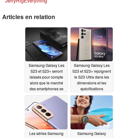
JerryRigEverything
Articles en relation
Samsung Galaxy Les
Samsung Galaxy Les
S23 et S23+ seront
S23 et S23+ rejoignent
laissés pour compte
le S23 Ultra dans les
alors que le marché
dimensions et les
des smartphones se
spécifications
tourne vers les écrans
d'affichage peu
1,5K
inspirantes de la fuite
09/12/2022
09/10/2022
Les séries Samsung
Samsung Galaxy