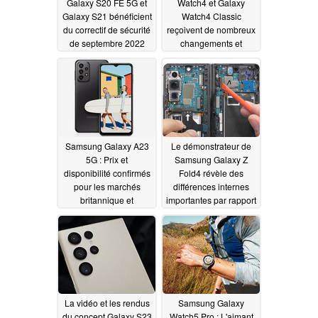
Galaxy S20 FE 5G et
Watch4 et Galaxy
Galaxy S21 bénéficient
Watch4 Classic
du correctif de sécurité
reçoivent de nombreux
de septembre 2022
changements et
améliorations avec la
09/07/2022
mise à jour One UI
Watch 4.5
09/07/2022
Samsung Galaxy A23
Le démonstrateur de
5G : Prix et
Samsung Galaxy Z
disponibilité confirmés
Fold4 révèle des
pour les marchés
différences internes
britannique et
importantes par rapport
américain
à son prédécesseur
09/07/2022
09/05/2022
La vidéo et les rendus
Samsung Galaxy
du concept Galaxy S23
Watch5 Pro : L'aimant