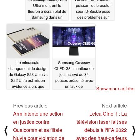
Ultra montrent le
puissant du bracelet
fleuron à écran plat de
sport D-Buckle pose
Samsung dans un
des problèmes sur
beige opulent
certains ordinateurs
09/03/2022
portables
09/03/2022
Le minuscule
Samsung Odyssey
changement de design
OLED G8 : moniteur de
de Galaxy S23 Ultra vs
jeu incurvé de 34
S22 Ultra est mis en
pouces présenté avec
évidence alors que
un taux de
Show more articles
Samsung se moque de
rafraîchissement de
Apple pour sa lenteur à
175 Hz et le Samsung
innover
Gaming Hub
Previous article
Next article
09/02/2022
09/01/2022
Arm intente une action
Leica Cine 1 : La
en justice contre
télévision laser fait ses
⟨
⟩
Qualcomm et sa filiale
débuts à l'IFA 2022
Nuvia pour violation de
avec des haut-parleurs