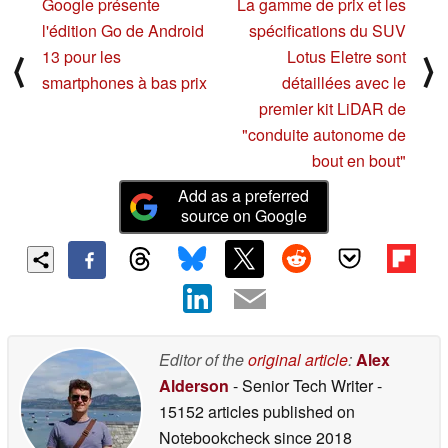
Google présente
La gamme de prix et les
l'édition Go de Android
spécifications du SUV
13 pour les
Lotus Eletre sont
⟨
⟩
smartphones à bas prix
détaillées avec le
premier kit LiDAR de
"conduite autonome de
bout en bout"
Add as a preferred
source on Google
Editor of the
original article
:
Alex
Alderson
- Senior Tech Writer
-
15152 articles published on
Notebookcheck
since 2018