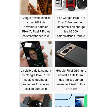
Google envoie la mise
Les Google Pixel 7 et
à jour 2022 de
Pixel 7 Pro prennent
novembre pour les
désormais en charge
Pixel 7, Pixel 7 Pro et
les 16 000
les smartphones Pixel
smartwatches Pebble
antérieurs
restantes
11/08/2022
11/05/2022
La visière de la caméra
Google Pixel G10 : une
du Google Pixel 7 Pro
nouvelle fuite fournit
soulève quelques
des indices sur un
problèmes lors de son
éventuel Pixel 7 Ultra
test de durabilité
10/26/2022
JerryRigEverything
11/02/2022