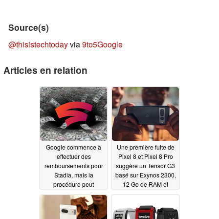
Source(s)
@thisistechtoday
via
9to5Google
Articles en relation
Google commence à
Une première fuite de
effectuer des
Pixel 8 et Pixel 8 Pro
remboursements pour
suggère un Tensor G3
Stadia, mais la
basé sur Exynos 2300,
procédure peut
12 Go de RAM et
prendre des mois
Android 14
11/09/2022
11/10/2022