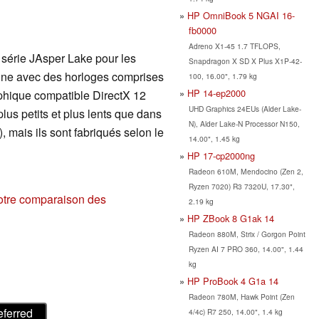
HP OmniBook 5 NGAI 16-
fb0000
Adreno X1-45 1.7 TFLOPS,
série JAsper Lake pour les
Snapdragon X SD X Plus X1P-42-
onne avec des horloges comprises
100, 16.00", 1.79 kg
HP 14-ep2000
aphique compatible DirectX 12
UHD Graphics 24EUs (Alder Lake-
us petits et plus lents que dans
N), Alder Lake-N Processor N150,
 mais ils sont fabriqués selon le
14.00", 1.45 kg
HP 17-cp2000ng
Radeon 610M, Mendocino (Zen 2,
Ryzen 7020) R3 7320U, 17.30",
otre comparaison des
2.19 kg
HP ZBook 8 G1ak 14
Radeon 880M, Strix / Gorgon Point
Ryzen AI 7 PRO 360, 14.00", 1.44
kg
HP ProBook 4 G1a 14
Radeon 780M, Hawk Point (Zen
eferred
4/4c) R7 250, 14.00", 1.4 kg