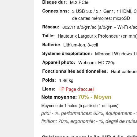
Disque dur
M.2 PCIe
Connexions
3 USB 3.0 / 3.1 Gen1, 1 HDMI, C
de cartes mémoires: microSD
Réseau
802.11 a/b/g/n/ac (a/b/g/n = Wi-Fi 4/ac
Taille
Hauteur x Largeur x Profondeur (en mm)
Batterie
Lithium-Ion, 3-cell
Système d'exploitation
Microsoft Windows 
Appareil photo
Webcam: HD 720p
Fonctionnalités additionnelles
Haut-parleurs
Poids
1.46 kg
Liens
HP Page d'accueil
70%
- Moyen
Note moyenne:
Moyenne de
1
notes (à partir de
1
critiques)
prix: - %, performances: 65%, équipement: -
finition: 70%, ergonomie: - %, degré de nuis