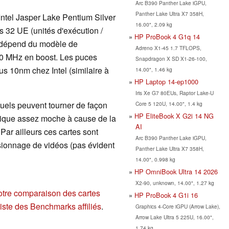
Arc B390 Panther Lake iGPU,
Panther Lake Ultra X7 358H,
Intel Jasper Lake Pentium Silver
16.00", 2.09 kg
es 32 UE (unités d'exécution /
HP ProBook 4 G1q 14
e dépend du modèle de
Adreno X1-45 1.7 TFLOPS,
00 MHz en boost. Les puces
Snapdragon X SD X1-26-100,
s 10nm chez Intel (similaire à
14.00", 1.46 kg
HP Laptop 14-ep1000
Iris Xe G7 80EUs, Raptor Lake-U
uels peuvent tourner de façon
Core 5 120U, 14.00", 1.4 kg
HP EliteBook X G2i 14 NG
phique assez moche à cause de la
AI
Par ailleurs ces cartes sont
Arc B390 Panther Lake iGPU,
visionnage de vidéos (pas évident
Panther Lake Ultra X7 358H,
14.00", 0.998 kg
HP OmniBook Ultra 14 2026
X2-90, unknown, 14.00", 1.27 kg
otre comparaison des cartes
HP ProBook 4 G1i 16
liste des Benchmarks affiliés
.
Graphics 4-Core iGPU (Arrow Lake),
Arrow Lake Ultra 5 225U, 16.00",
1.74 kg