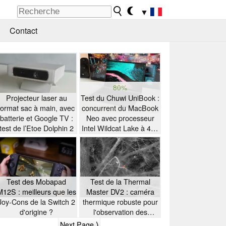
▼
Contact
80%
Projecteur laser au
Test du Chuwi UniBook :
format sac à main, avec
concurrent du MacBook
batterie et Google TV :
Neo avec processeur
test de l’Etoe Dolphin 2
Intel Wildcat Lake à 449
$
Test des Mobapad
Test de la Thermal
M12S : meilleurs que les
Master DV2 : caméra
Joy-Cons de la Switch 2
thermique robuste pour
d'origine ?
l'observation des
oiseaux
Next Page ⟩