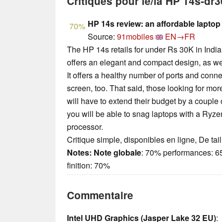
Critiques pour le/la HP 14s-dr
HP 14s review: an affordable laptop
70%
Source:
91mobiles
EN→FR
The HP 14s retails for under Rs 30K in India.
offers an elegant and compact design, as we
It offers a healthy number of ports and conn
screen, too. That said, those looking for m
will have to extend their budget by a couple
you will be able to snag laptops with a Ryz
processor.
Critique simple, disponibles en ligne, De ta
Notes:
Note globale
: 70% performances: 6
finition: 70%
Commentaire
Intel UHD Graphics (Jasper Lake 32 EU)
: