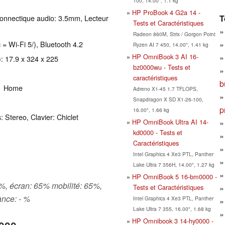
100, 14.00", 1.1 kg
HP ProBook 4 G2a 14 -
T
onnectique audio: 3.5mm, Lecteur
Tests et Caractéristiques
Radeon 860M, Strix / Gorgon Point
 = Wi-Fi 5/), Bluetooth 4.2
Ryzen AI 7 450, 14.00", 1.41 kg
HP OmniBook 3 AI 16-
: 17.9 x 324 x 225
bz0000wu - Tests et
caractéristiques
b
11 Home
Adreno X1-45 1.7 TFLOPS,
Snapdragon X SD X1-26-100,
p
16.00", 1.66 kg
: Stereo, Clavier: Chiclet
HP OmniBook Ultra AI 14-
kd0000 - Tests et
Caractéristiques
Intel Graphics 4 Xe3 PTL, Panther
Lake Ultra 7 356H, 14.00", 1.27 kg
HP OmniBook 5 16-bm0000 -
 %, écran: 65% mobilité: 65%,
Tests et Caractéristiques
ance: - %
Intel Graphics 4 Xe3 PTL, Panther
Lake Ultra 7 355, 16.00", 1.68 kg
HP Omnibook 3 14-hy0000 -