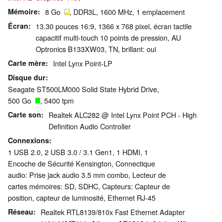
Mémoire
8 Go
, DDR3L, 1600 MHz, 1 emplacement
Écran
13.30 pouces 16:9, 1366 x 768 pixel, écran tactile
capacitif multi-touch 10 points de pression, AU
Optronics B133XW03, TN, brillant: oui
Carte mère
Intel Lynx Point-LP
Disque dur
Seagate ST500LM000 Solid State Hybrid Drive,
500 Go
, 5400 tpm
Carte son
Realtek ALC282 @ Intel Lynx Point PCH - High
Definition Audio Controller
Connexions
1 USB 2.0, 2 USB 3.0 / 3.1 Gen1, 1 HDMI, 1
Encoche de Sécurité Kensington, Connectique
audio: Prise jack audio 3.5 mm combo, Lecteur de
cartes mémoires: SD, SDHC, Capteurs: Capteur de
position, capteur de luminosité, Ethernet RJ-45
Réseau
Realtek RTL8139/810x Fast Ethernet Adapter