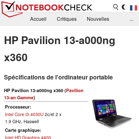
Accueil
Critiques
Nouvelles
...
FAQ
Bibliothèque
Guide d'achat
HP Pavilion 13-a000ng
Recherche
Contact
x360
Spécifications de l'ordinateur portable
HP Pavilion 13-a000ng x360 (
Pavilion
13-an Gamme
)
Processeur
Intel Core i3-4030U
2c/4t 2 x
1.9 GHz, Haswell
Carte graphique
Intel HD Graphics 4400