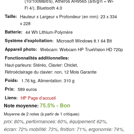
(10/100MBit/s), Atheros AR9565 (a/b/g/n = Wi-
Fi 4/), Bluetooth 4.0
Taille
Hauteur x Largeur x Profondeur (en mm): 23 x 334
x 228
Batterie
44 Wh Lithium-Polymère
Système d'exploitation
Microsoft Windows 8.1 64 Bit
Appareil photo
Webcam: Webcam HP TrueVision HD 720p
Fonctionnalités additionnelles
Haut-parleurs: Stéréo, Clavier: Chiclet,
Rétroéclairage du clavier: non, 12 Mois Garantie
Poids
1.76 kg, Alimentation: 310 g
Prix
589 euros
Liens
HP Page d'accueil
75.5%
- Bon
Note moyenne:
Moyenne de
2
notes (à partir de
1
critiques)
prix: 80%, performances: 60%, équipement: 62%,
écran: 72% mobilité: 73%, finition: 71%, ergonomie: 74%,