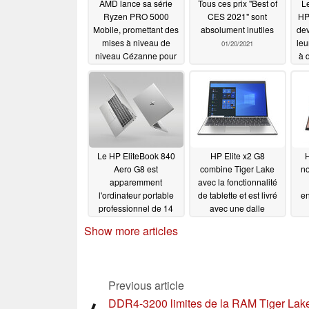
AMD lance sa série
Tous ces prix "Best of
Le
Ryzen PRO 5000
CES 2021" sont
HP
Mobile, promettant des
absolument inutiles
dev
mises à niveau de
leu
01/20/2021
niveau Cézanne pour
à 
les ordinateurs
portables
professionnels de la
prochaine génération
03/17/2021
Le HP EliteBook 840
HP Elite x2 G8
Aero G8 est
combine Tiger Lake
no
apparemment
avec la fonctionnalité
l'ordinateur portable
de tablette et est livré
en
professionnel de 14
avec une dalle
pouces le plus léger du
intégrée
01/11/2021
Show more articles
monde
01/11/2021
Previous article
DDR4-3200 limites de la RAM Tiger Lak