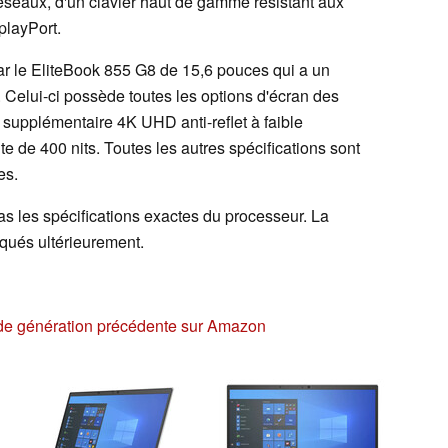
-réseaux, d'un clavier haut de gamme résistant aux
playPort.
ar le EliteBook 855 G8 de 15,6 pouces qui a un
s. Celui-ci possède toutes les options d'écran des
supplémentaire 4K UHD anti-reflet à faible
 de 400 nits. Toutes les autres spécifications sont
es.
 les spécifications exactes du processeur. La
iqués ultérieurement.
de génération précédente sur Amazon