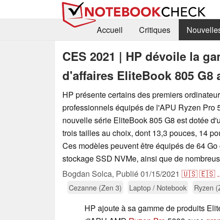
Accueil
Critiques
Nouvelle
CES 2021 | HP dévoile la g
d'affaires EliteBook 805 G
HP présente certains des premiers ordinateur
professionnels équipés de l'APU Ryzen Pro
nouvelle série EliteBook 805 G8 est dotée d'u
trois tailles au choix, dont 13,3 pouces, 14 p
Ces modèles peuvent être équipés de 64 Go
stockage SSD NVMe, ainsi que de nombreuses
Bogdan Solca,
Publié
01/15/2021
🇺🇸
🇪🇸
.
Cezanne (Zen 3)
Laptop / Notebook
Ryzen (
HP ajoute à sa gamme de produits Eli