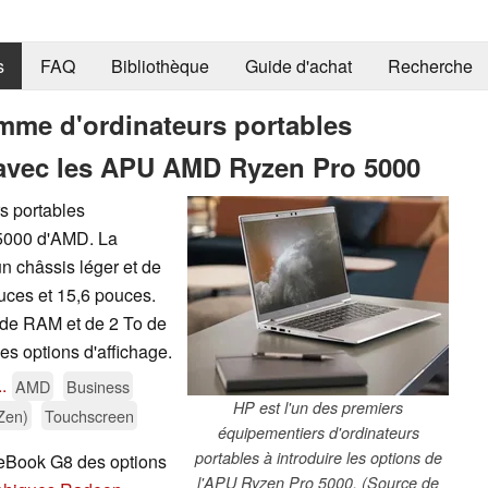
s
FAQ
Bibliothèque
Guide d'achat
Recherche
amme d'ordinateurs portables
8 avec les APU AMD Ryzen Pro 5000
s portables
 5000 d'AMD. La
n châssis léger et de
ouces et 15,6 pouces.
 de RAM et de 2 To de
 options d'affichage.
..
AMD
Business
HP est l'un des premiers
Zen)
Touchscreen
équipementiers d'ordinateurs
portables à introduire les options de
teBook G8 des options
l'APU Ryzen Pro 5000. (Source de