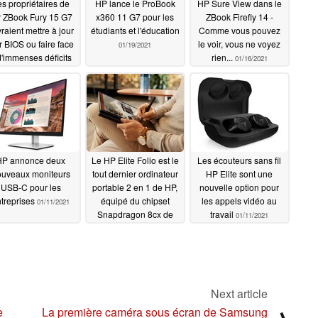
s propriétaires de
HP lance le ProBook
HP Sure View dans le
 ZBook Fury 15 G7
x360 11 G7 pour les
ZBook Firefly 14 -
raient mettre à jour
étudiants et l'éducation
Comme vous pouvez
r BIOS ou faire face
le voir, vous ne voyez
01/19/2021
d'immenses déficits
rien...
01/16/2021
de performance
01/20/2021
HP annonce deux
Le HP Elite Folio est le
Les écouteurs sans fil
uveaux moniteurs
tout dernier ordinateur
HP Elite sont une
USB-C pour les
portable 2 en 1 de HP,
nouvelle option pour
treprises
équipé du chipset
les appels vidéo au
01/11/2021
Snapdragon 8cx de
travail
01/11/2021
Qualcomm
01/11/2021
Next article
e
La première caméra sous écran de Samsung