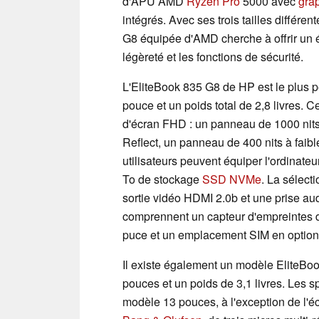
d'APU AMD
Ryzen Pro
5000 avec
gra
intégrés. Avec ses trois tailles différen
G8 équipée d'AMD cherche à offrir un éq
légèreté et les fonctions de sécurité.
L'EliteBook 835 G8 de HP est le plus p
pouce et un poids total de 2,8 livres. C
d'écran FHD : un panneau de 1000 nits 
Reflect, un panneau de 400 nits à faib
utilisateurs peuvent équiper l'ordinate
To de stockage
SSD NVMe
. La sélec
sortie vidéo HDMI 2.0b et une prise au
comprennent un capteur d'empreintes di
puce et un emplacement SIM en option
Il existe également un modèle EliteBoo
pouces et un poids de 3,1 livres. Les 
modèle 13 pouces, à l'exception de l'éc