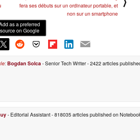
⟩
u
fera ses débuts sur un ordinateur portable, et
non sur un smartphone
Add as a preferred
source on Google
cle
:
Bogdan Solca
- Senior Tech Writer
- 2422 articles publis
Duy
- Editorial Assistant
- 818035 articles published on Notebo