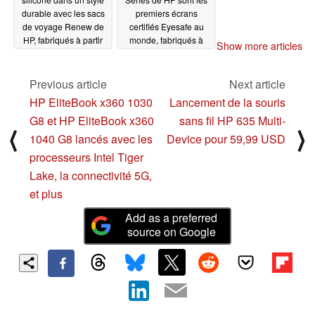
durable avec les sacs
premiers écrans
de voyage Renew de
certifiés Eyesafe au
HP, fabriqués à partir
monde, fabriqués à
Show more articles
de matériaux recyclés
partir de plastique
à 97 %
recyclé
01/11/2021
01/11/2021
Previous article
Next article
HP EliteBook x360 1030
Lancement de la souris
G8 et HP EliteBook x360
sans fil HP 635 Multi-
⟨
⟩
1040 G8 lancés avec les
Device pour 59,99 USD
processeurs Intel Tiger
Lake, la connectivité 5G,
et plus
Add as a preferred
source on Google