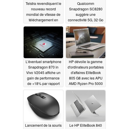
Telstra revendiquent le
Qualcomm
nouveau record
Snapdragon SC8280
mondial de vitesse de
suggère une
téléchargement en
connectivité 5G, 32 Go
mmWave 5G
de RAM et une taille de
01/22/2021
puce plus importante
pour Windows sur les
PC ARM
01/19/2021
L'éventuel smartphone
HP dévoile la gamme
Snapdragon 870 in
d'ordinateurs portables
Vivo V2045 affiche un
d'affaires EliteBook
gain de performance
805 G8 avec les APU
de +18% par rapport
AMD Ryzen Pro 5000
au Snapdragon 865 in
01/15/2021
Geekbench et résiste
bien au Snapdragon
888
01/16/2021
Lancement de la souris
Le HP EliteBook 840