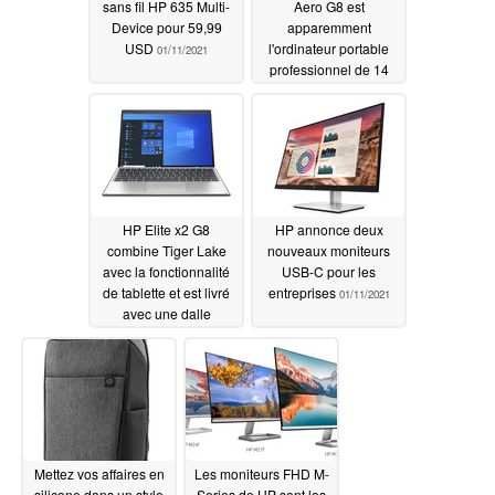
sans fil HP 635 Multi-
Aero G8 est
Device pour 59,99
apparemment
USD
l'ordinateur portable
01/11/2021
professionnel de 14
pouces le plus léger du
monde
01/11/2021
HP Elite x2 G8
HP annonce deux
combine Tiger Lake
nouveaux moniteurs
avec la fonctionnalité
USB-C pour les
de tablette et est livré
entreprises
01/11/2021
avec une dalle
intégrée
01/11/2021
Mettez vos affaires en
Les moniteurs FHD M-
silicone dans un style
Series de HP sont les