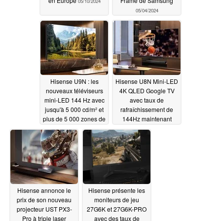
en Europe
Frame de Samsung
05/10/2024
05/04/2024
Hisense U9N : les
Hisense U8N Mini-LED
nouveaux téléviseurs
4K QLED Google TV
mini-LED 144 Hz avec
avec taux de
jusqu'à 5 000 cd/m² et
rafraîchissement de
plus de 5 000 zones de
144Hz maintenant
gradation sont tout à
disponible
04/25/2024
fait abordables
05/01/2024
Hisense annonce le
Hisense présente les
prix de son nouveau
moniteurs de jeu
projecteur UST PX3-
27G6K et 27G6K-PRO
Pro à triple laser
avec des taux de