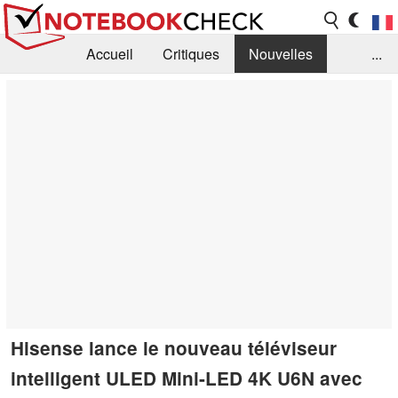
Accueil
Critiques
Nouvelles
...
FAQ
Bibliothèque
Guide d'achat
Recherche
Contact
Hisense lance le nouveau téléviseur
intelligent ULED Mini-LED 4K U6N avec