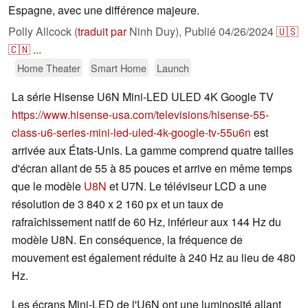
Espagne, avec une différence majeure.
Polly Allcock (
traduit par
Ninh Duy),
Publié
04/26/2024
🇺🇸
🇨🇳
...
Home Theater
Smart Home
Launch
La série Hisense U6N Mini-LED ULED 4K Google TV
https://www.hisense-usa.com/televisions/hisense-55-
class-u6-series-mini-led-uled-4k-google-tv-55u6n
est
arrivée aux États-Unis. La gamme comprend quatre tailles
d'écran allant de 55 à 85 pouces et arrive en même temps
que le modèle
U8N
et U7N. Le téléviseur LCD a une
résolution de 3 840 x 2 160 px et un taux de
rafraîchissement natif de 60 Hz, inférieur aux 144 Hz du
modèle U8N. En conséquence, la fréquence de
mouvement est également réduite à 240 Hz au lieu de 480
Hz.
Les écrans Mini-LED de l'U6N ont une luminosité allant