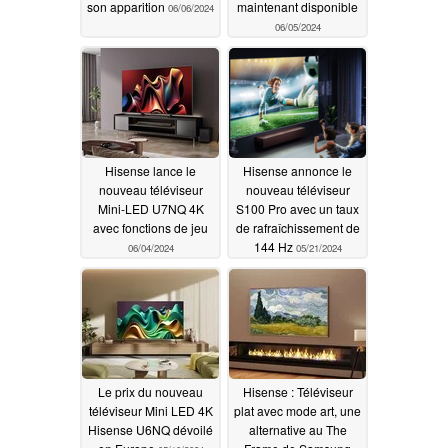
son apparition
maintenant disponible
06/06/2024
06/05/2024
Hisense lance le
Hisense annonce le
nouveau téléviseur
nouveau téléviseur
Mini-LED U7NQ 4K
S100 Pro avec un taux
avec fonctions de jeu
de rafraîchissement de
144 Hz
06/04/2024
05/21/2024
Le prix du nouveau
Hisense : Téléviseur
téléviseur Mini LED 4K
plat avec mode art, une
Hisense U6NQ dévoilé
alternative au The