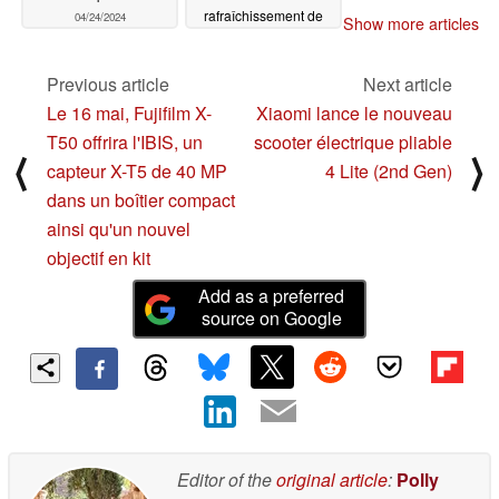
rafraîchissement de
04/24/2024
Show more articles
240 Hz
04/24/2024
Previous article
Next article
Le 16 mai, Fujifilm X-
Xiaomi lance le nouveau
T50 offrira l'IBIS, un
scooter électrique pliable
⟨
⟩
capteur X-T5 de 40 MP
4 Lite (2nd Gen)
dans un boîtier compact
ainsi qu'un nouvel
objectif en kit
Add as a preferred
source on Google
Editor of the
original article
:
Polly