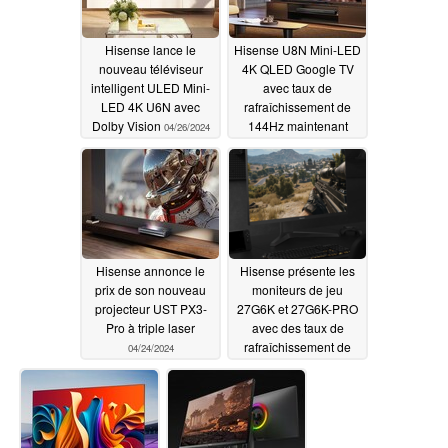
Hisense lance le
Hisense U8N Mini-LED
nouveau téléviseur
4K QLED Google TV
intelligent ULED Mini-
avec taux de
LED 4K U6N avec
rafraîchissement de
Dolby Vision
144Hz maintenant
04/26/2024
disponible
04/25/2024
Hisense annonce le
Hisense présente les
prix de son nouveau
moniteurs de jeu
projecteur UST PX3-
27G6K et 27G6K-PRO
Pro à triple laser
avec des taux de
rafraîchissement de
04/24/2024
240 Hz
04/24/2024