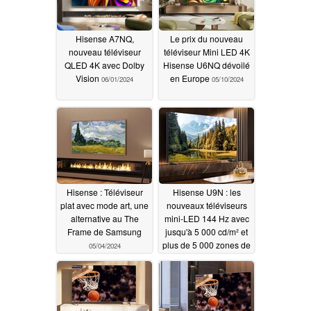
Hisense A7NQ,
Le prix du nouveau
nouveau téléviseur
téléviseur Mini LED 4K
QLED 4K avec Dolby
Hisense U6NQ dévoilé
Vision
en Europe
06/01/2024
05/10/2024
Hisense : Téléviseur
Hisense U9N : les
plat avec mode art, une
nouveaux téléviseurs
alternative au The
mini-LED 144 Hz avec
Frame de Samsung
jusqu'à 5 000 cd/m² et
plus de 5 000 zones de
05/04/2024
gradation sont tout à
fait abordables
05/01/2024