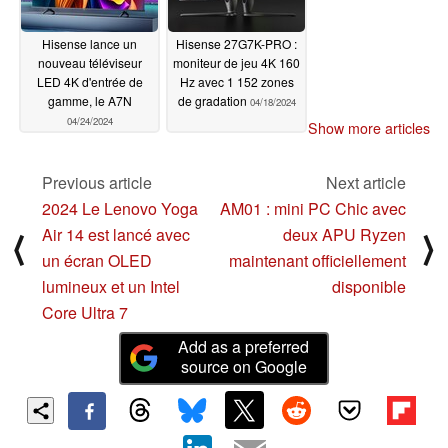
Hisense lance un
Hisense 27G7K-PRO :
nouveau téléviseur
moniteur de jeu 4K 160
LED 4K d'entrée de
Hz avec 1 152 zones
gamme, le A7N
de gradation
04/18/2024
04/24/2024
Show more articles
Previous article
Next article
2024 Le Lenovo Yoga
AM01 : mini PC Chic avec
Air 14 est lancé avec
deux APU Ryzen
⟨
⟩
un écran OLED
maintenant officiellement
lumineux et un Intel
disponible
Core Ultra 7
Add as a preferred
source on Google