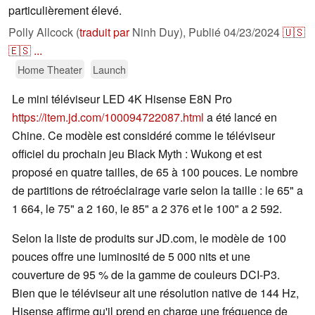
particulièrement élevé.
Polly Allcock (
traduit par
Ninh Duy),
Publié
04/23/2024
🇺🇸
🇪🇸
...
Home Theater
Launch
Le mini téléviseur LED 4K Hisense E8N Pro
https://item.jd.com/100094722087.html
a été lancé en
Chine. Ce modèle est considéré comme le téléviseur
officiel du prochain jeu Black Myth : Wukong et est
proposé en quatre tailles, de 65 à 100 pouces. Le nombre
de partitions de rétroéclairage varie selon la taille : le 65" a
1 664, le 75" a 2 160, le 85" a 2 376 et le 100" a 2 592.
Selon la liste de produits sur JD.com, le modèle de 100
pouces offre une luminosité de 5 000 nits et une
couverture de 95 % de la gamme de couleurs DCI-P3.
Bien que le téléviseur ait une résolution native de 144 Hz,
Hisense affirme qu'il prend en charge une fréquence de