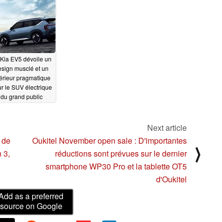
ncurrent quelques
is plus tôt
10/06/2023
Kia EV5 dévoile un
sign musclé et un
térieur pragmatique
r le SUV électrique
du grand public
09/08/2023
Next article
 de
Oukitel November open sale : D'importantes
⟩
 3,
réductions sont prévues sur le dernier
smartphone WP30 Pro et la tablette OT5
d'Oukitel
Add as a preferred
source on Google