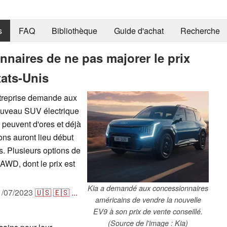
s
FAQ
Bibliothèque
Guide d'achat
Recherche
naires de ne pas majorer le prix
ats-Unis
entreprise demande aux
ouveau SUV électrique
 peuvent d'ores et déjà
ons auront lieu début
s. Plusieurs options de
-AWD, dont le prix est
Kia a demandé aux concessionnaires
1/07/2023
🇺🇸
🇪🇸
...
américains de vendre la nouvelle
EV9 à son prix de vente conseillé.
(Source de l'image : Kia)