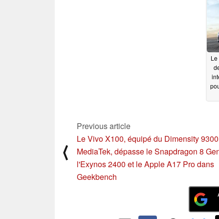
co
10/14/2023
10/11/2023
mo
Le 
de
in
pou
Previous article
Le Vivo X100, équipé du Dimensity 9300
⟨
MediaTek, dépasse le Snapdragon 8 Gen
l'Exynos 2400 et le Apple A17 Pro dans
Geekbench