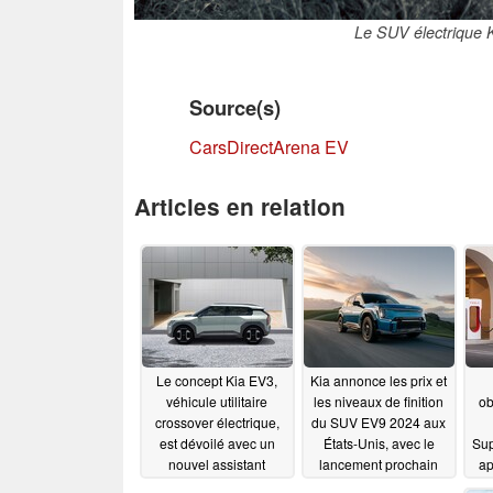
Le SUV électrique K
Source(s)
CarsDirect
Arena EV
Articles en relation
Le concept Kia EV3,
Kia annonce les prix et
véhicule utilitaire
les niveaux de finition
ob
crossover électrique,
du SUV EV9 2024 aux
est dévoilé avec un
États-Unis, avec le
Sup
nouvel assistant
lancement prochain
ap
d'intelligence artificielle
des précommandes
un 