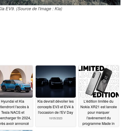
ia EV9. (Source de l'image : Kia)
Hyundai et Kia
Kia devrait dévoiler les
L'édition limitée du
tiendront l'accès à
concepts EV3 et EV4 à
Nokia XR21 est lancée
Tesla NACS et
l'occasion de l'EV Day
pour marquer
ercharger fin 2024,
l'avènement du
10/05/2023
rès avoir annoncé
programme Made in
réseau de recharge
Europe
10/04/2023