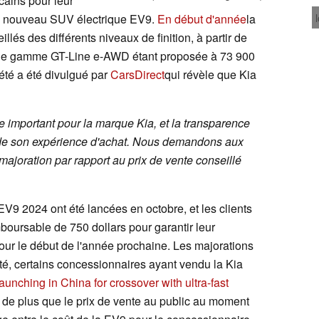
cains pour leur
du nouveau SUV électrique EV9.
En début d'année
la
llés des différents niveaux de finition, à partir de
ut de gamme GT-Line e-AWD étant proposée à 73 900
ciété a été divulgué par
CarsDirect
qui révèle que Kia
e important pour la marque Kia, et la transparence
e de son expérience d'achat. Nous demandons aux
ajoration par rapport au prix de vente conseillé
EV9 2024 ont été lancées en octobre, et les clients
boursable de 750 dollars pour garantir leur
pour le début de l'année prochaine. Les majorations
é, certains concessionnaires ayant vendu la Kia
unching in China for crossover with ultra-fast
de plus que le prix de vente au public au moment