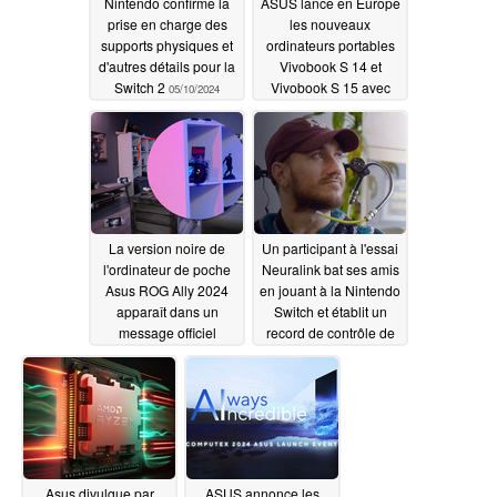
Nintendo confirme la
ASUS lance en Europe
prise en charge des
les nouveaux
supports physiques et
ordinateurs portables
d'autres détails pour la
Vivobook S 14 et
Switch 2
Vivobook S 15 avec
05/10/2024
OLED et processeurs
modernes à partir de
799 €
05/09/2024
La version noire de
Un participant à l'essai
l'ordinateur de poche
Neuralink bat ses amis
Asus ROG Ally 2024
en jouant à la Nintendo
apparaît dans un
Switch et établit un
message officiel
record de contrôle de
comme un teaser
l'implant cérébral
potentiel pour le
05/09/2024
lancement du
Computex
05/09/2024
Asus divulgue par
ASUS annonce les