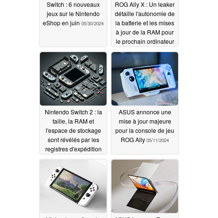
Switch : 6 nouveaux
ROG Ally X : Un leaker
jeux sur le Nintendo
détaille l'autonomie de
eShop en juin
la batterie et les mises
05/30/2024
à jour de la RAM pour
le prochain ordinateur
de poche de jeu
d'ASUS
05/16/2024
Nintendo Switch 2 : la
ASUS annonce une
taille, la RAM et
mise à jour majeure
l'espace de stockage
pour la console de jeu
sont révélés par les
ROG Ally
05/11/2024
registres d'expédition
de l'entreprise
05/14/2024