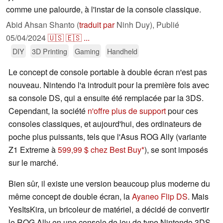
comme une palourde, à l'instar de la console classique.
Abid Ahsan Shanto (
traduit par
Ninh Duy),
Publié
05/04/2024
🇺🇸
🇪🇸
...
DIY
3D Printing
Gaming
Handheld
Le concept de console portable à double écran n'est pas
nouveau. Nintendo l'a introduit pour la première fois avec
sa console DS, qui a ensuite été remplacée par la 3DS.
Cependant, la société
n'offre plus de support
pour ces
consoles classiques, et aujourd'hui, des ordinateurs de
poche plus puissants, tels que l'Asus ROG Ally (variante
Z1 Extreme à
599,99 $ chez Best Buy
), se sont imposés
sur le marché.
Bien sûr, il existe une version beaucoup plus moderne du
même concept de double écran, la
Ayaneo Flip DS
. Mais
YesItsKira, un bricoleur de matériel, a décidé de convertir
le ROG Ally en une console de jeu de type Nintendo 3DS.