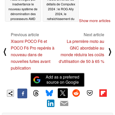
inadvertance le
détails de Computex
nouveau système de
2024 : le ROG Ally
dénomination des
2024, le
processeurs AMD
rafraîchissement du
Show more articles
ROG Zephyrus G16 et
05/08/2024
le premier ordinateur
portable Qualcomm
Previous article
Next article
Snapdragon X sont
Xiaomi POCO F6 et
La première moto au
confirmés par une fuite
POCO F6 Pro repérés à
GNC abordable au
⟨
⟩
antérieure à
l'événement
05/07/2024
nouveau dans de
monde réduira les coûts
nouvelles fuites avant
d'utilisation de 50 à 65 %
publication
Add as a preferred
source on Google