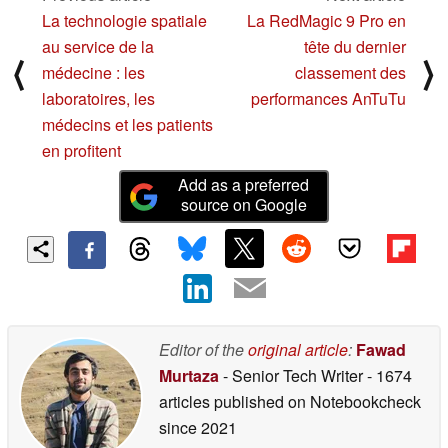
La technologie spatiale
La RedMagic 9 Pro en
au service de la
tête du dernier
⟨
⟩
médecine : les
classement des
laboratoires, les
performances AnTuTu
médecins et les patients
en profitent
Add as a preferred
source on Google
Editor of the
original article
:
Fawad
Murtaza
- Senior Tech Writer
- 1674
articles published on Notebookcheck
since 2021