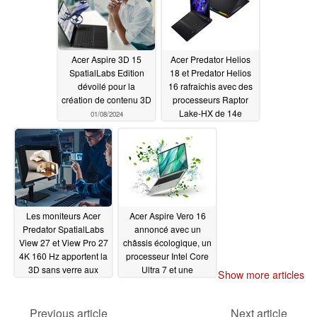
Acer Aspire 3D 15
Acer Predator Helios
SpatialLabs Edition
18 et Predator Helios
dévoilé pour la
16 rafraîchis avec des
création de contenu 3D
processeurs Raptor
Lake-HX de 14e
01/08/2024
génération
01/08/2024
Les moniteurs Acer
Acer Aspire Vero 16
Predator SpatialLabs
annoncé avec un
View 27 et View Pro 27
châssis écologique, un
4K 160 Hz apportent la
processeur Intel Core
3D sans verre aux
Ultra 7 et une
Show more articles
joueurs et aux
autonomie de plus de
professionnels
10 heures
01/08/2024
Previous article
Next article
01/08/2024