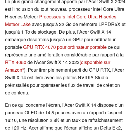
Le plus grand changement apporté par l'Acer Swift X 2024
est l'inclusion du tout nouveau processeur Intel Core Ultra
H-series Meteor
Processeurs Intel Core Ultra H-series
Meteor Lake
avec jusqu'à 32 Go de mémoire LPPDR5X et
jusqu'à 1 To de stockage. De plus, l'Acer Swift X 14
embarque désormais jusqu'à un GPU pour ordinateur
portable
GPU RTX 4070 pour ordinateur portable
ce qui
représente une amélioration considérable par rapport à la
RTX 4050
de l'Acer Swift X 14 2023
(disponible sur
Amazon
). Pour tirer pleinement parti du GPU RTX, l'Acer
Swift X 14 est livré avec les pilotes NVIDIA Studio
préinstallés pour optimiser les flux de travail de création
de contenu.
En ce qui concerne l'écran, l'Acer Swift X 14 dispose d'un
panneau OLED de 14,5 pouces avec un rapport d'aspect
16:10, une résolution 2,8K et un taux de rafraîchissement
de 120 Hz. Acer affirme que l'écran affiche un Delta E<2,