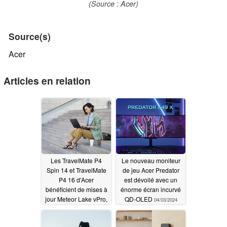
(Source : Acer)
Source(s)
Acer
Articles en relation
Les TravelMate P4
Le nouveau moniteur
Spin 14 et TravelMate
de jeu Acer Predator
P4 16 d'Acer
est dévoilé avec un
bénéficient de mises à
énorme écran incurvé
jour Meteor Lake vPro,
QD-OLED
04/03/2024
tandis que le
TravelMate P4 14