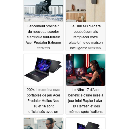
adopte les options
AMD Ryzen Pro 8040
05/31/2024
Lancement prochain
Le Hub M3 d'Aqara
du nouveau scooter
peut désormais
électrique tout-terrain
remplacer votre
Acer Predator Extreme
plateforme de maison
intelligente
02/08/2024
01/09/2024
2024 Les ordinateurs
Le Nitro 17 d'Acer
portables de jeu Acer
bénéficie d'une mise à
Predator Helios Neo
jour Intel Raptor Lake-
18 et 16 sont
HX Refresh et des
officialisés avec un
mêmes spécifications
CPU Intel Core i9-
que l'année dernière
14900HX et un GPU
01/09/2024
RTX 4070
01/09/2024