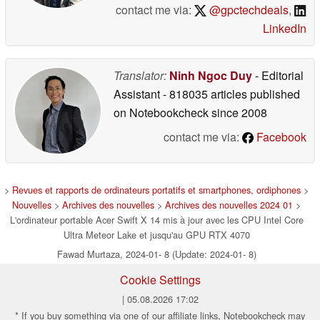
contact me via:
@gpctechdeals
,
LinkedIn
Translator:
Ninh Ngoc Duy
- Editorial
Assistant
- 818035 articles published
on Notebookcheck
since 2008
contact me via:
Facebook
>
Revues et rapports de ordinateurs portatifs et smartphones, ordiphones
>
Nouvelles
>
Archives des nouvelles
>
Archives des nouvelles 2024 01
>
L'ordinateur portable Acer Swift X 14 mis à jour avec les CPU Intel Core
Ultra Meteor Lake et jusqu'au GPU RTX 4070
Fawad Murtaza, 2024-01- 8 (Update: 2024-01- 8)
Cookie Settings
| 05.08.2026 17:02
* If you buy something via one of our affiliate links, Notebookcheck may