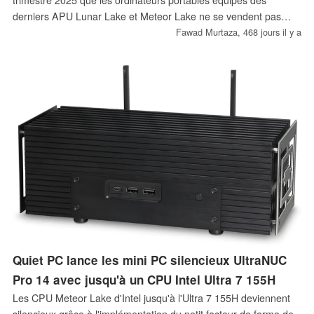
trimestre 2025 que les ordinateurs portables équipés des
derniers APU Lunar Lake et Meteor Lake ne se vendent pas
aussi bien que les machines basées sur les anciennes puces
Fawad Murtaza,
468 jours il y a
Raptor Lake. Cette nouvelle intervient dans un contexte financier
difficile qui a entraîné une nouvelle vague de licenciements.
Quiet PC lance les mini PC silencieux UltraNUC
Pro 14 avec jusqu'à un CPU Intel Ultra 7 155H
Les CPU Meteor Lake d'Intel jusqu'à l'Ultra 7 155H deviennent