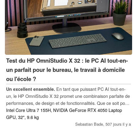
Test du HP OmniStudio X 32 : le PC AI tout-en-
un parfait pour le bureau, le travail à domicile
ou l'école ?
Un excellent ensemble.
En tant que puissant PC AI tout-en-
un, le HP OmniStudio X 32 promet une combinaison parfaite de
performances, de design et de fonctionnalités. Que ce soit pour
le travail, l'école ou les projets créatifs, nous avons testé les
Intel Core Ultra 7 155H, NVIDIA GeForce RTX 4050 Laptop
qualités réelles de cet appareil intelligent de 32 pouces et nous
GPU, 32", 9.6 kg
avons vérifié s'il était à la hauteur de sa réputation d'appareil
Sebastian Bade,
507 jours il y a
polyvalent.