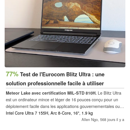
77%
Test de l'Eurocom Blitz Ultra : une
solution professionnelle facile à utiliser
Meteor Lake avec certification MIL-STD 810H.
Le Blitz Ultra
est un ordinateur mince et léger de 16 pouces conçu pour un
déploiement facile dans les applications gouvernementales ou
privées. Si son apparence est inoffensive, ses performances et
Intel Core Ultra 7 155H, Arc 8-Core, 16", 1.9 kg
ses fonctionnalités mériteraient d'être améliorées.
Allen Ngo,
568 jours il y a