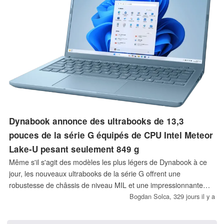
Dynabook annonce des ultrabooks de 13,3
pouces de la série G équipés de CPU Intel Meteor
Lake-U pesant seulement 849 g
Même s'il s'agit des modèles les plus légers de Dynabook à ce
jour, les nouveaux ultrabooks de la série G offrent une
robustesse de châssis de niveau MIL et une impressionnante
sélection de ports qui inclut 2 x Thunderbolt 4 et un lecteur de
Bogdan Solca,
329 jours il y a
carte microSD. Les modèles les plus chers sont équipés du
processeur Intel Core Ultra 7 155U, tandis que les modèles plus