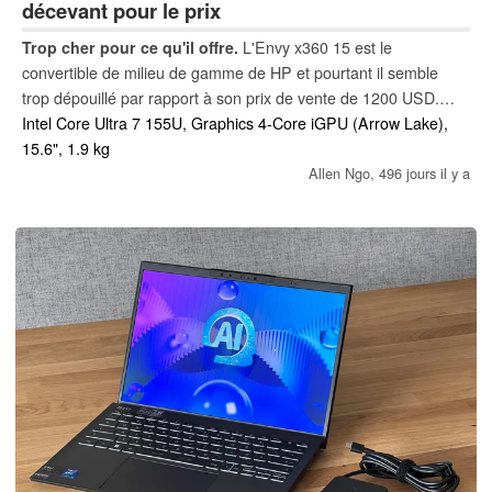
décevant pour le prix
Trop cher pour ce qu'il offre.
L'Envy x360 15 est le
convertible de milieu de gamme de HP et pourtant il semble
trop dépouillé par rapport à son prix de vente de 1200 USD.
Certains aspects sont louables, mais ils sont peu nombreux,
Intel Core Ultra 7 155U, Graphics 4-Core iGPU (Arrow Lake),
alors que les concurrents de la gamme peuvent offrir
15.6", 1.9 kg
davantage.
Allen Ngo,
496 jours il y a