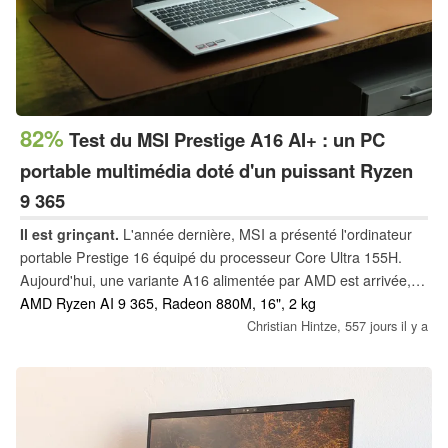
82%
Test du MSI Prestige A16 AI+ : un PC
portable multimédia doté d'un puissant Ryzen
9 365
Il est grinçant.
L'année dernière, MSI a présenté l'ordinateur
portable Prestige 16 équipé du processeur Core Ultra 155H.
Aujourd'hui, une variante A16 alimentée par AMD est arrivée,
équipée d'un processeur Ryzen 9 et d'un NPU (Copilot+), au
AMD Ryzen AI 9 365, Radeon 880M, 16", 2 kg
prix de 1 599 €. Ce nouveau modèle fait un bond en avant en
Christian Hintze,
557 jours il y a
termes de performances. Cependant, la version AMD n'est pas
sans inconvénients par rapport à son homologue Intel.
Regardez de plus près !