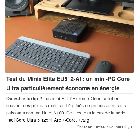
Test du Minix Elite EU512-AI : un mini-PC Core
Ultra particulièrement économe en énergie
Où est le turbo ?
Les mini-PC d'Extrême-Orient affichent
souvent des prix bas mais sont équipés de processeurs sous-
puissants comme l'Intel N100. Ce n'est pas le cas de la série
Elite de Minix - ces modèles sont équipés de CPU Intel Core
Intel Core Ultra 5 125H, Arc 7-Core, 772 g
Ultra, mais les prix commencent à 668 € (780 $) ou 829 € (967
Christian Hintze,
384 jours il y a
$). Nous mettons ce mini PC doté d'une intelligence artificielle à