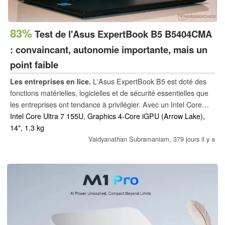
83%
Test de l'Asus ExpertBook B5 B5404CMA
: convaincant, autonomie importante, mais un
point faible
Les entreprises en lice.
L'Asus ExpertBook B5 est doté des
fonctions matérielles, logicielles et de sécurité essentielles que
les entreprises ont tendance à privilégier. Avec un Intel Core
Ultra 7 155U sous le capot, l'ExpertBook B5 peut accomplir la
Intel Core Ultra 7 155U, Graphics 4-Core iGPU (Arrow Lake),
plupart des tâches de productivité sans trop de problèmes.
14", 1.3 kg
L'écran IPS médiocre est cependant un inconvénient notable
Vaidyanathan Subramaniam,
379 jours il y a
dans une offre par ailleurs solide.