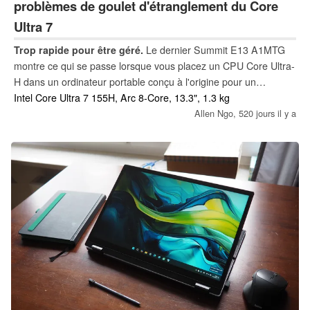
problèmes de goulet d'étranglement du Core
Ultra 7
Trop rapide pour être géré.
Le dernier Summit E13 A1MTG
montre ce qui se passe lorsque vous placez un CPU Core Ultra-
H dans un ordinateur portable conçu à l'origine pour un
processeur Core-U. Cela peut sembler très rapide sur le papier,
Intel Core Ultra 7 155H, Arc 8-Core, 13.3", 1.3 kg
mais l'étranglement et les niveaux de température qui
Allen Ngo,
520 jours il y a
s'ensuivent requièrent une attention particulière.