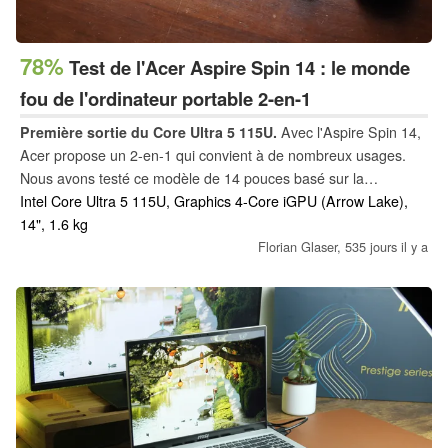
78%
Test de l'Acer Aspire Spin 14 : le monde
fou de l'ordinateur portable 2-en-1
Première sortie du Core Ultra 5 115U.
Avec l'Aspire Spin 14,
Acer propose un 2-en-1 qui convient à de nombreux usages.
Nous avons testé ce modèle de 14 pouces basé sur la
technologie Intel de manière approfondie, et nous avons
Intel Core Ultra 5 115U, Graphics 4-Core iGPU (Arrow Lake),
rencontré quelques faiblesses, dont certaines ne sont pas
14", 1.6 kg
négligeables.
Florian Glaser,
535 jours il y a