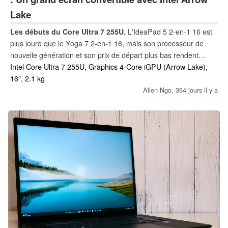
Lake
Les débuts du Core Ultra 7 255U.
L'IdeaPad 5 2-en-1 16 est
plus lourd que le Yoga 7 2-en-1 16, mais son processeur de
nouvelle génération et son prix de départ plus bas rendent
l'IdeaPad plus accessible à la plupart des utilisateurs
Intel Core Ultra 7 255U, Graphics 4-Core iGPU (Arrow Lake),
multimédias.
16", 2.1 kg
Allen Ngo,
364 jours il y a