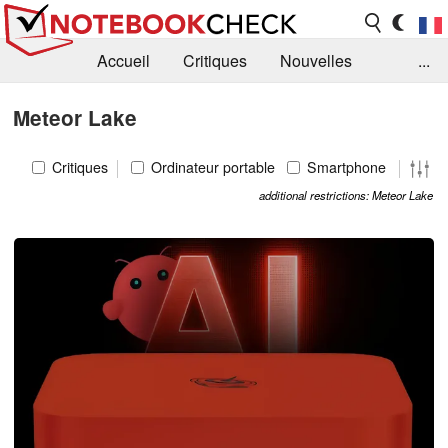
Accueil
Critiques
Nouvelles
...
FAQ
Bibliothèque
Guide d'achat
Meteor Lake
Recherche
Contact
Critiques
Ordinateur portable
Smartphone
additional restrictions: Meteor Lake