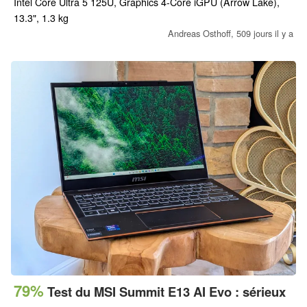
l'étui.
Intel Core Ultra 5 125U, Graphics 4-Core iGPU (Arrow Lake),
13.3", 1.3 kg
Andreas Osthoff,
509 jours il y a
79%
Test du MSI Summit E13 AI Evo : sérieux