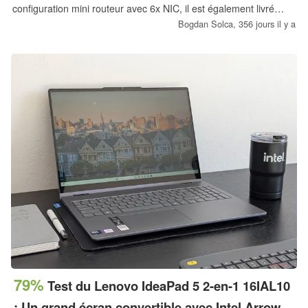
configuration mini routeur avec 6x NIC, il est également livré
avec une sélection de ports robustes, y compris Thunderbolt 4 et
Bogdan Solca,
356 jours il y a
des sorties vidéo DP + HDMI.
79%
Test du Lenovo IdeaPad 5 2-en-1 16IAL10
: Un grand écran convertible avec Intel Arrow