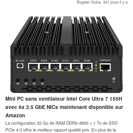
d'un stockage SSD PCIe 4.0 de 8 To. La sélection de ports
Bogdan Solca,
331 jours il y a
comprend deux Thunderbolt et quatre cartes d'interface réseau
2,5 GbE, ainsi que le Wi-Fi 7 en option.
Mini PC sans ventilateur Intel Core Ultra 7 155H
avec 6x 2.5 GbE NICs maintenant disponible sur
Amazon
La configuration 32 Go de RAM DDR5-4800 + 1 To de SSD
PCIe 4.0 offre le meilleur rapport qualité-prix. En plus de la