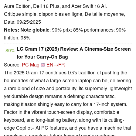
Aura Edition, Dell 16 Plus, and Acer Swift 16 AI.
Critique simple, disponibles en ligne, De taille moyenne,
Date: 09/25/2025
Notes:
Note globale
: 90% prix: 85% performances: 90%
finition: 95%
LG Gram 17 (2025) Review: A Cinema-Size Screen
80%
for Your Carry-On Bag
Source:
PC Mag
EN→FR
The 2025 Gram 17 continues LG's tradition of pushing the
boundaries of what a large-screen laptop can be, delivering
a rare blend of size and portability. Its supremely lightweight
yet durable design remains a defining characteristic,
making it astonishingly easy to carry for a 17-inch system.
Factor in the vibrant touch-screen display, comfortable
keyboard, and long-lasting battery, along with its cutting-
edge Copilot+ AI PC features, and you have a machine that
promises a premium, future-forward user experience.