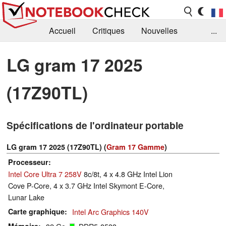
Accueil
Critiques
Nouvelles
...
FAQ
Bibliothèque
Guide d'achat
LG gram 17 2025
Recherche
Contact
(17Z90TL)
Spécifications de l'ordinateur portable
LG gram 17 2025 (17Z90TL) (
Gram 17 Gamme
)
Processeur
Intel Core Ultra 7 258V
8c/8t, 4 x 4.8 GHz Intel Lion
Cove P-Core, 4 x 3.7 GHz Intel Skymont E-Core,
Lunar Lake
Carte graphique
Intel Arc Graphics 140V