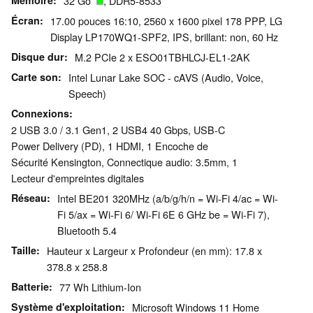
Mémoire
32 Go
, DDR5-8533
Écran
17.00 pouces 16:10, 2560 x 1600 pixel 178 PPP, LG
Display LP170WQ1-SPF2, IPS, brillant: non, 60 Hz
Disque dur
M.2 PCIe 2 x ESO01TBHLCJ-EL1-2AK
Carte son
Intel Lunar Lake SOC - cAVS (Audio, Voice,
Speech)
Connexions
2 USB 3.0 / 3.1 Gen1, 2 USB4 40 Gbps, USB-C
Power Delivery (PD), 1 HDMI, 1 Encoche de
Sécurité Kensington, Connectique audio: 3.5mm, 1
Lecteur d'empreintes digitales
Réseau
Intel BE201 320MHz (a/b/g/h/n = Wi-Fi 4/ac = Wi-
Fi 5/ax = Wi-Fi 6/ Wi-Fi 6E 6 GHz be = Wi-Fi 7),
Bluetooth 5.4
Taille
Hauteur x Largeur x Profondeur (en mm): 17.8 x
378.8 x 258.8
Batterie
77 Wh Lithium-Ion
Système d'exploitation
Microsoft Windows 11 Home