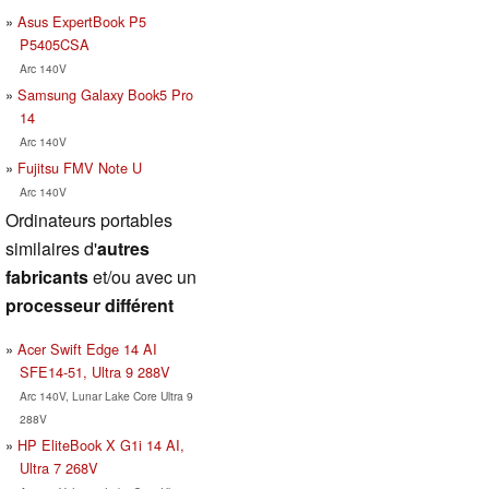
Asus ExpertBook P5
P5405CSA
Arc 140V
Samsung Galaxy Book5 Pro
14
Arc 140V
Fujitsu FMV Note U
Arc 140V
Ordinateurs portables
similaires d'
autres
fabricants
et/ou avec un
processeur différent
Acer Swift Edge 14 AI
SFE14-51, Ultra 9 288V
Arc 140V, Lunar Lake Core Ultra 9
288V
HP EliteBook X G1i 14 AI,
Ultra 7 268V