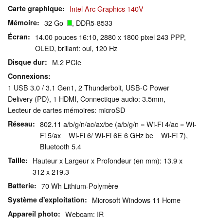
Carte graphique
Intel Arc Graphics 140V
Mémoire
32 Go
, DDR5-8533
Écran
14.00 pouces 16:10, 2880 x 1800 pixel 243 PPP,
OLED, brillant: oui, 120 Hz
Disque dur
M.2 PCIe
Connexions
1 USB 3.0 / 3.1 Gen1, 2 Thunderbolt, USB-C Power
Delivery (PD), 1 HDMI, Connectique audio: 3.5mm,
Lecteur de cartes mémoires: microSD
Réseau
802.11 a/​b/​g/​n/​ac/​ax/​be (a/b/g/n = Wi-Fi 4/ac = Wi-
Fi 5/ax = Wi-Fi 6/ Wi-Fi 6E 6 GHz be = Wi-Fi 7),
Bluetooth 5.4
Taille
Hauteur x Largeur x Profondeur (en mm): 13.9 x
312 x 219.3
Batterie
70 Wh Lithium-Polymère
Système d'exploitation
Microsoft Windows 11 Home
Appareil photo
Webcam: IR