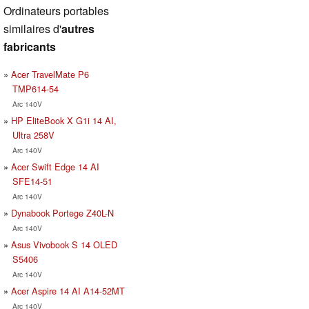
Ordinateurs portables
similaires d'
autres
fabricants
Acer TravelMate P6
TMP614-54
Arc 140V
HP EliteBook X G1i 14 AI,
Ultra 258V
Arc 140V
Acer Swift Edge 14 AI
SFE14-51
Arc 140V
Dynabook Portege Z40L-N
Arc 140V
Asus Vivobook S 14 OLED
S5406
Arc 140V
Acer Aspire 14 AI A14-52MT
Arc 140V