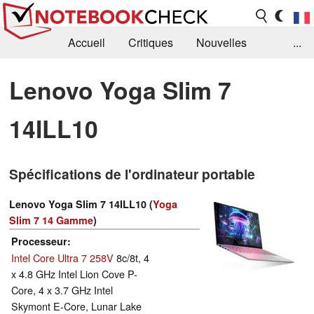
Accueil
Critiques
Nouvelles
...
FAQ
Bibliothèque
Guide d'achat
Lenovo Yoga Slim 7
Recherche
Contact
14ILL10
Spécifications de l'ordinateur portable
Lenovo Yoga Slim 7 14ILL10 (
Yoga
Slim 7 14 Gamme
)
Processeur
Intel Core Ultra 7 258V
8c/8t, 4
x 4.8 GHz Intel Lion Cove P-
Core, 4 x 3.7 GHz Intel
Skymont E-Core, Lunar Lake