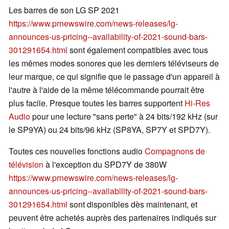
Les barres de son LG SP 2021
https://www.prnewswire.com/news-releases/lg-
announces-us-pricing--availability-of-2021-sound-bars-
301291654.html
sont également compatibles avec tous
les mêmes modes sonores que les derniers téléviseurs de
leur marque, ce qui signifie que le passage d'un appareil à
l'autre à l'aide de la même télécommande pourrait être
plus facile. Presque toutes les barres supportent
Hi-Res
Audio
pour une lecture "sans perte" à 24 bits/192 kHz (sur
le SP9YA) ou 24 bits/96 kHz (SP8YA, SP7Y et SPD7Y).
Toutes ces nouvelles fonctions audio
Compagnons de
télévision
à l'exception du SPD7Y de 380W
https://www.prnewswire.com/news-releases/lg-
announces-us-pricing--availability-of-2021-sound-bars-
301291654.html
sont disponibles dès maintenant, et
peuvent être achetés auprès des partenaires indiqués sur