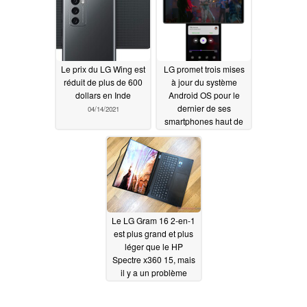
Le prix du LG Wing est
LG promet trois mises
réduit de plus de 600
à jour du système
dollars en Inde
Android OS pour le
dernier de ses
04/14/2021
smartphones haut de
gamme
04/08/2021
Le LG Gram 16 2-en-1
est plus grand et plus
léger que le HP
Spectre x360 15, mais
il y a un problème
04/07/2021