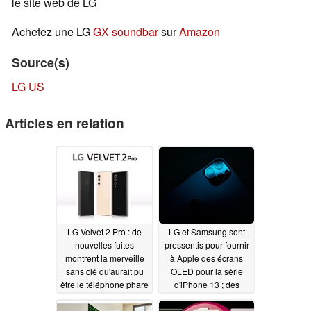
le site web de LG
Achetez une LG
GX soundbar
sur
Amazon
Source(s)
LG US
Articles en relation
LG Velvet 2 Pro : de
LG et Samsung sont
nouvelles fuites
pressentis pour fournir
montrent la merveille
à Apple des écrans
sans clé qu'aurait pu
OLED pour la série
être le téléphone phare
d'iPhone 13 ; des
panneaux 120 Hz et
06/06/2021
LTPO sont déjà en