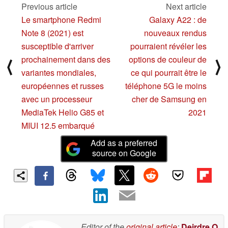
Previous article
Next article
Le smartphone Redmi
Galaxy A22 : de
Note 8 (2021) est
nouveaux rendus
susceptible d'arriver
pourraient révéler les
prochainement dans des
options de couleur de
⟨
⟩
variantes mondiales,
ce qui pourrait être le
européennes et russes
téléphone 5G le moins
avec un processeur
cher de Samsung en
MediaTek Helio G85 et
2021
MIUI 12.5 embarqué
Add as a preferred
source on Google
Editor of the
original article
:
Deirdre O