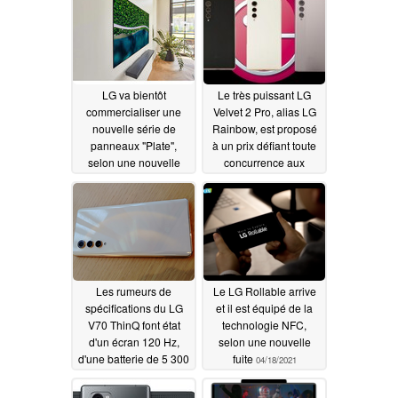
production
06/02/2021
LG va bientôt
Le très puissant LG
commercialiser une
Velvet 2 Pro, alias LG
nouvelle série de
Rainbow, est proposé
panneaux "Plate",
à un prix défiant toute
selon une nouvelle
concurrence aux
fuite
employés de LG prêts
05/24/2021
à accepter certaines
conditions difficiles
05/17/2021
Les rumeurs de
Le LG Rollable arrive
spécifications du LG
et il est équipé de la
V70 ThinQ font état
technologie NFC,
d'un écran 120 Hz,
selon une nouvelle
d'une batterie de 5 300
fuite
04/18/2021
mAh et d'une charge
de 45 W
04/29/2021