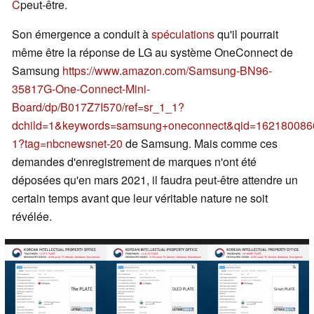
C
peut-être.
Son émergence a conduit à
spéculations
qu'il pourrait
même être la réponse de LG au système OneConnect de
Samsung
https://www.amazon.com/Samsung-BN96-
35817G-One-Connect-Mini-
Board/dp/B017Z7I570/ref=sr_1_1?
dchild=1&keywords=samsung+oneconnect&qid=162180086
1?tag=nbcnewsnet-20
de Samsung. Mais comme ces
demandes d'enregistrement de marques n'ont été
déposées qu'en mars 2021, il faudra peut-être attendre un
certain temps avant que leur véritable nature ne soit
révélée.