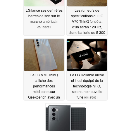
LG lance ses dernières
Les rumeurs de
barres de son sur le
spécifications du LG
marché américain
V70 ThinQ font état
d'un écran 120 Hz,
05/15/2021
d'une batterie de 5 300
mAh et d'une charge
de 45 W
04/29/2021
Le LG V70 ThinQ
Le LG Rollable arrive
affiche des
et il est équipé de la
performances
technologie NFC,
médiocres sur
selon une nouvelle
Geekbench avec un
fuite
04/18/2021
SoC Qualcomm
Snapdragon 888 et 8
Go de RAM
04/26/2021