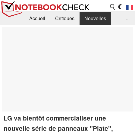
Accueil
Critiques
Nouvelles
...
FAQ
Bibliothèque
Guide d'achat
Recherche
Contact
LG va bientôt commercialiser une
nouvelle série de panneaux "Plate",