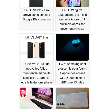
Le LG Velvet 2 Pro
Le LG Wing n'a
arrive sur la console
toujours pas été mis à
Google Play
jour vers Android 11,
06/18/2021
huit mois après son
lancement
06/09/2021
LG Velvet 2 Pro : de
LG et Samsung sont
nouvelles fuites
pressentis pour fournir
montrent la merveille
à Apple des écrans
sans clé qu'aurait pu
OLED pour la série
être le téléphone phare
d'iPhone 13 ; des
panneaux 120 Hz et
06/06/2021
LTPO sont déjà en
production
06/02/2021