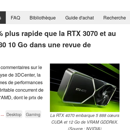
s
FAQ
Bibliothèque
Guide d'achat
Recherche
% plus rapide que la RTX 3070 et au
80 10 Go dans une revue de
s commentaires sur le
alyse de 3DCenter, la
mes de performances
éritable concurrent de
AMD, dont le prix de
...
Desktop
Gaming
La RTX 4070 embarque 5 888 cœurs
CUDA et 12 Go de VRAM GDDR6X.
(Source : NVIDIA)