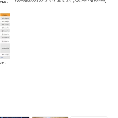
Performances de la RTX 4070 4K. (Source : 3Dcenter)
rce :
ce :