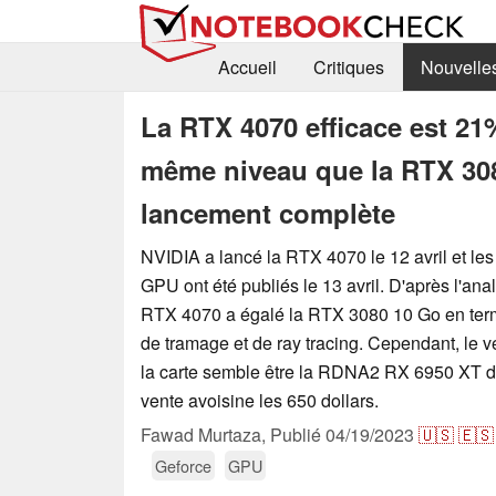
Accueil
Critiques
Nouvelle
La RTX 4070 efficace est 21
même niveau que la RTX 30
lancement complète
NVIDIA a lancé la RTX 4070 le 12 avril et le
GPU ont été publiés le 13 avril. D'après l'an
RTX 4070 a égalé la RTX 3080 10 Go en ter
de tramage et de ray tracing. Cependant, le v
la carte semble être la RDNA2 RX 6950 XT d'
vente avoisine les 650 dollars.
Fawad Murtaza,
Publié
04/19/2023
🇺🇸
🇪🇸
Geforce
GPU