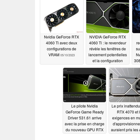
Nvidia GeForce RTX
NVIDIA GeForce RTX
4060 Ti avec deux
4060 Ti : le revendeur
re
configurations de
révèle les fenêtres de
su
VRAM
lancement potentielles
Nv
05/10/2023
et la configuration
30
VRAM
68
05/02/2023
une
Le pilote Nvidia
Le prix inattendu
GeForce Game Ready
RTX 4070 et 
Driver 531.61 arrive
exigences en ma
avec la prise en charge
d'approvisionn
du nouveau GPU RTX
auraient pris les
4070
dépourvu et NV
04/14/2023