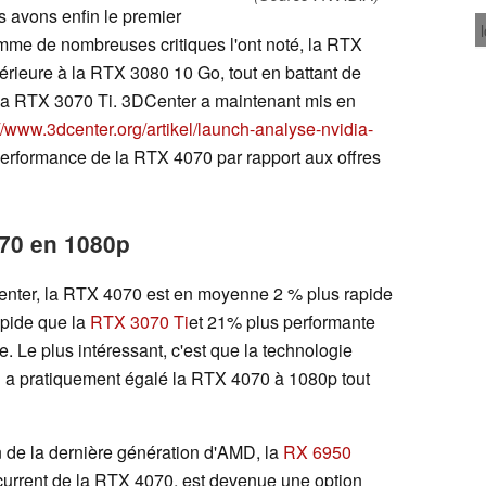
s avons enfin le premier
e de nombreuses critiques l'ont noté, la RTX
érieure à la RTX 3080 10 Go, tout en battant de
la RTX 3070 Ti. 3DCenter a maintenant mis en
://www.3dcenter.org/artikel/launch-analyse-nvidia-
e performance de la RTX 4070 par rapport aux offres
70 en 1080p
nter, la RTX 4070 est en moyenne 2 % plus rapide
apide que la
RTX 3070 Ti
et 21% plus performante
. Le plus intéressant, c'est que la technologie
a pratiquement égalé la RTX 4070 à 1080p tout
on de la dernière génération d'AMD, la
RX 6950
current de la RTX 4070, est devenue une option