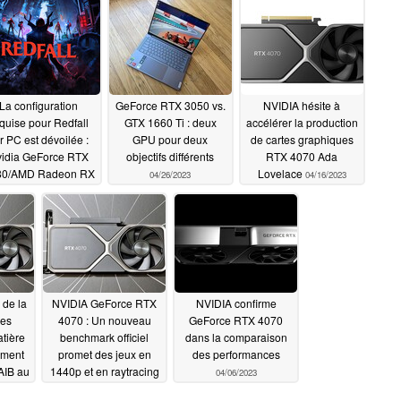
La configuration
GeForce RTX 3050 vs.
NVIDIA hésite à
quise pour Redfall
GTX 1660 Ti : deux
accélérer la production
r PC est dévoilée :
GPU pour deux
de cartes graphiques
idia GeForce RTX
objectifs différents
RTX 4070 Ada
80/AMD Radeon RX
Lovelace
04/26/2023
04/16/2023
00 XT requis pour
 expérience "Ultra"
04/28/2023
 de la
NVIDIA GeForce RTX
NVIDIA confirme
les
4070 : Un nouveau
GeForce RTX 4070
tière
benchmark officiel
dans la comparaison
ement
promet des jeux en
des performances
 AIB au
1440p et en raytracing
04/06/2023
IDIA
à plus de 100 FPS