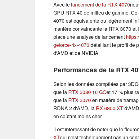
Avec le
lancement de la RTX 4070
nou
GPU RTX 40 de milieu de gamme. Comm
4070 est équivalente ou légèrement inf
manière convaincante la RTX 3070 et 
place une analyse de lancement
https
geforce-rtx-4070
détaillant le profil d
d'AMD et de NVIDIA.
Performances de la RTX 40
Selon les données compilées par 3DCe
que la
RTX 3080 10 GO
et 17 % plus r
que la
RTX 3070
en matière de tramage
RDNA 2 d'AMD, la
RX 6800 XT
d'AMD 
en coûtant moins cher.
Il est intéressant de noter que le fleur
XT
qui n'est techniquement pas un con