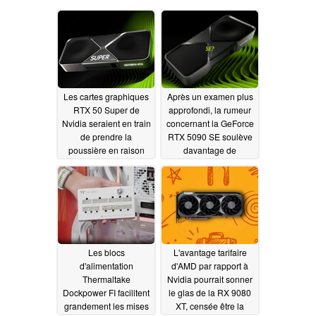
Les cartes graphiques
Après un examen plus
RTX 50 Super de
approfondi, la rumeur
Nvidia seraient en train
concernant la GeForce
de prendre la
RTX 5090 SE soulève
poussière en raison
davantage de
des prix exorbitants de
questions qu'elle
la mémoire.
n'apporte de réponses
07/18/2026
07/11/2026
Les blocs
L'avantage tarifaire
d'alimentation
d'AMD par rapport à
Thermaltake
Nvidia pourrait sonner
Dockpower FI facilitent
le glas de la RX 9080
grandement les mises
XT, censée être la