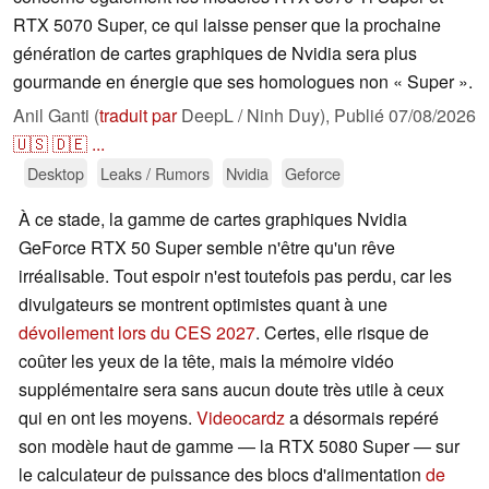
RTX 5070 Super, ce qui laisse penser que la prochaine
génération de cartes graphiques de Nvidia sera plus
gourmande en énergie que ses homologues non « Super ».
Anil Ganti (
traduit par
DeepL / Ninh Duy),
Publié
07/08/2026
🇺🇸
🇩🇪
...
Desktop
Leaks / Rumors
Nvidia
Geforce
À ce stade, la gamme de cartes graphiques Nvidia
GeForce RTX 50 Super semble n'être qu'un rêve
irréalisable. Tout espoir n'est toutefois pas perdu, car les
divulgateurs se montrent optimistes quant à une
dévoilement lors du CES 2027
. Certes, elle risque de
coûter les yeux de la tête, mais la mémoire vidéo
supplémentaire sera sans aucun doute très utile à ceux
qui en ont les moyens.
Videocardz
a désormais repéré
son modèle haut de gamme — la RTX 5080 Super — sur
le calculateur de puissance des blocs d'alimentation
de