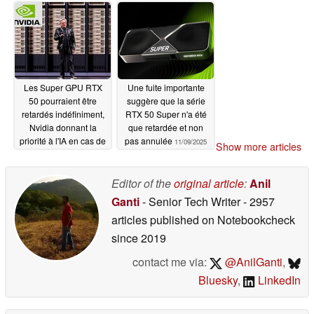
01/16/2026
Les Super GPU RTX
Une fuite importante
50 pourraient être
suggère que la série
retardés indéfiniment,
RTX 50 Super n'a été
Nvidia donnant la
que retardée et non
priorité à l'IA en cas de
pas annulée
11/09/2025
Show more articles
pénurie de mémoire
01/09/2026
Editor of the
original article
:
Anil
Ganti
- Senior Tech Writer
- 2957
articles published on Notebookcheck
since 2019
contact me via:
@AnilGanti
,
Bluesky
,
LinkedIn