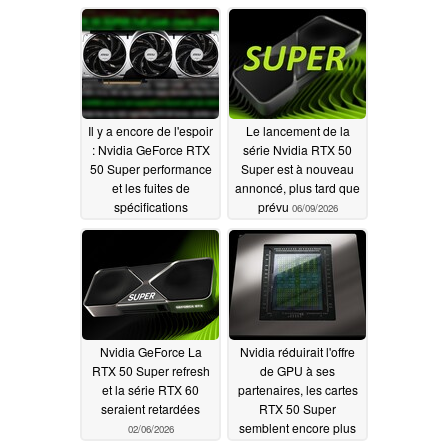
à niveau et l'aération
rivale de la RTX 50
des câbles
Super de Team Red
07/09/2026
06/17/2026
Il y a encore de l'espoir
Le lancement de la
: Nvidia GeForce RTX
série Nvidia RTX 50
50 Super performance
Super est à nouveau
et les fuites de
annoncé, plus tard que
spécifications
prévu
06/09/2026
indiquent un bon
rapport
prix/performance
06/11/2026
Nvidia GeForce La
Nvidia réduirait l'offre
RTX 50 Super refresh
de GPU à ses
et la série RTX 60
partenaires, les cartes
seraient retardées
RTX 50 Super
semblent encore plus
02/06/2026
improbables