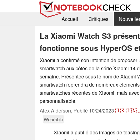
Accueil
Critiques
Nouvelle
La Xiaomi Watch S3 présent
fonctionne sous HyperOS e
Xiaomi a confirmé son intention de proposer 
smartwatch aux côtés de la série Xiaomi 14 d
semaine. Présentée sous le nom de Xiaomi W
smartwatch reprendra de nombreux éléments
smartwatches récentes de Xiaomi, mais avec 
personnalisable.
Alex Alderson,
Publié
10/24/2023
🇺🇸
🇨🇳
.
Wearable
Xiaomi a publié des images de teasing