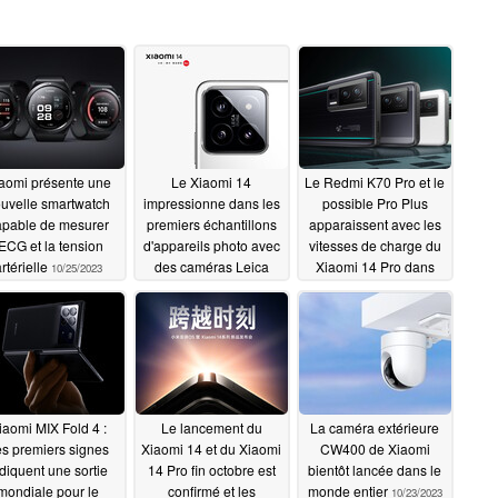
aomi présente une
Le Xiaomi 14
Le Redmi K70 Pro et le
uvelle smartwatch
impressionne dans les
possible Pro Plus
apable de mesurer
premiers échantillons
apparaissent avec les
'ECG et la tension
d'appareils photo avec
vitesses de charge du
rtérielle
des caméras Leica
Xiaomi 14 Pro dans
10/25/2023
une nouvelle fuite
10/25/2023
10/25/2023
iaomi MIX Fold 4 :
Le lancement du
La caméra extérieure
s premiers signes
Xiaomi 14 et du Xiaomi
CW400 de Xiaomi
diquent une sortie
14 Pro fin octobre est
bientôt lancée dans le
mondiale pour le
confirmé et les
monde entier
10/23/2023