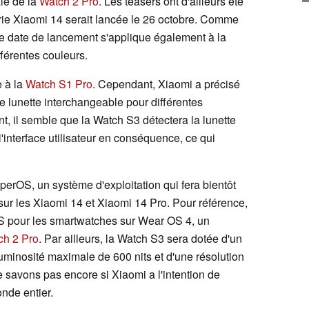
le de la
Watch 2 Pro
. Les teasers ont d'ailleurs été
érie Xiaomi 14 serait lancée le 26 octobre. Comme
te date de lancement s'applique également à la
férentes couleurs.
 à la
Watch S1 Pro
. Cependant, Xiaomi a précisé
e lunette interchangeable pour différentes
, il semble que la Watch S3 détectera la lunette
'interface utilisateur en conséquence, ce qui
perOS, un système d'exploitation qui fera bientôt
ur les Xiaomi 14 et Xiaomi 14 Pro. Pour référence,
OS pour les smartwatches sur Wear OS 4, un
ch 2 Pro
. Par ailleurs, la Watch S3 sera dotée d'un
inosité maximale de 600 nits et d'une résolution
savons pas encore si Xiaomi a l'intention de
nde entier.