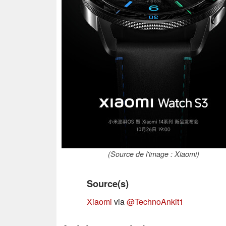
(Source de l'image : Xiaomi)
Source(s)
Xiaomi
via
@TechnoAnkit1