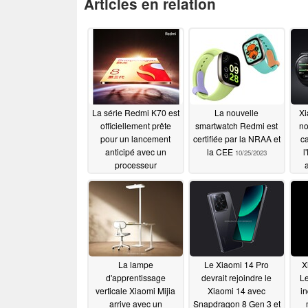
Articles en relation
La série Redmi K70 est
La nouvelle
Xi
officiellement prête
smartwatch Redmi est
no
pour un lancement
certifiée par la NRAA et
c
anticipé avec un
la CEE
l
10/25/2023
processeur
a
Snapdragon 8 Gen 3
10/25/2023
La lampe
Le Xiaomi 14 Pro
X
d'apprentissage
devrait rejoindre le
Le
verticale Xiaomi Mijia
Xiaomi 14 avec
in
arrive avec un
Snapdragon 8 Gen 3 et