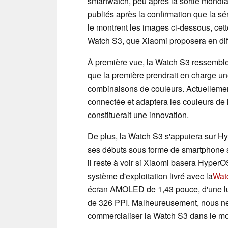
smartwatch, peu après la sortie mondia
publiés après la confirmation que la s
le montrent les images ci-dessous, cet
Watch S3, que Xiaomi proposera en dif
À première vue, la Watch S3 ressemble
que la première prendrait en charge un
combinaisons de couleurs. Actuellement
connectée et adaptera les couleurs de l
constituerait une innovation.
De plus, la Watch S3 s'appuiera sur Hy
ses débuts sous forme de smartphone s
il reste à voir si Xiaomi basera Hyper
système d'exploitation livré avec la
Wat
écran AMOLED de 1,43 pouce, d'une lum
de 326 PPI. Malheureusement, nous ne 
commercialiser la Watch S3 dans le mo