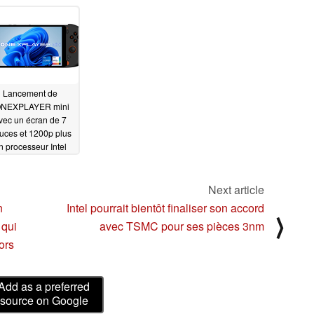
Ryzen 7 4800U
60 % à celui du Steam
confirmée
01/06/2022
Deck
02/15/2022
01/14/2022
Lancement de
'ONEXPLAYER mini
vec un écran de 7
uces et 1200p plus
n processeur Intel
ore i7-1195G7 et
jusqu'à 2 To de
stockage
Next article
12/19/2021
n
Intel pourrait bientôt finaliser son accord
⟩
 qui
avec TSMC pour ses pièces 3nm
ors
Add as a preferred
source on Google