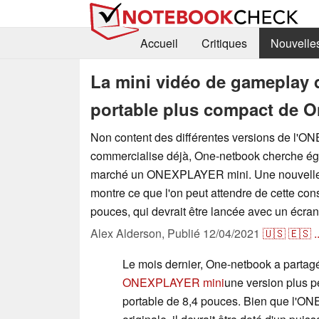
Accueil
Critiques
Nouvelle
La mini vidéo de gameplay
portable plus compact de O
Non content des différentes versions de l'
commercialise déjà, One-netbook cherche éga
marché un ONEXPLAYER mini. Une nouvelle
montre ce que l'on peut attendre de cette co
pouces, qui devrait être lancée avec un écra
Alex Alderson,
Publié
12/04/2021
🇺🇸
🇪🇸
.
Le mois dernier, One-netbook a partagé
ONEXPLAYER mini
une version plus p
portable de 8,4 pouces. Bien que l'O