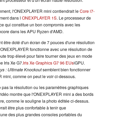
ssant processeur et d'un écran haute résolution.
ment, l'ONEXPLAYER mini contiendrait le
Core i7-
ement dans l
ONEXPLAYER 1S
. Le processeur de
ce qui constitue un bon compromis avec les
encore dans les APU Ryzen d'AMD.
être doté d'un écran de 7 pouces d'une résolution
, l'ONEXPLAYER fonctionne avec une résolution de
oute trop élevé pour faire tourner des jeux en mode
ue Iris Xe G7.
Iris Xe Graphics G7 96 EUs
iGPU.
uys : Ultimate Knockout
semblent bien fonctionner
 mini, comme on peut le voir ci-dessous.
 pas la résolution ou les paramètres graphiques
a vidéo montre que l'ONEXPLAYER mini a des bords
, comme le souligne la photo éditée ci-dessus.
 être plus confortable à tenir que
'une des plus grandes consoles portables du