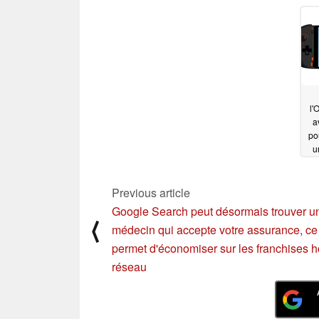
Lake et un design
une batterie améliorée
unique en édition
03/04/2022
spéciale
03/30/2022
l
a
po
u
C
Previous article
Google Search peut désormais trouver u
⟨
médecin qui accepte votre assurance, ce
permet d'économiser sur les franchises h
réseau