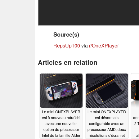
Source(s)
RepsUp100
via
r/OneXPlayer
Articles en relation
Le mini ONEXPLAYER
Le mini ONEXPLAYER
est à nouveau rafraîchi
est désormais
ann
avec une nouvelle
configurable avec un
2 
option de processeur
processeur AMD, deux
Intel de la famille Alder
résolutions d'écran et
a