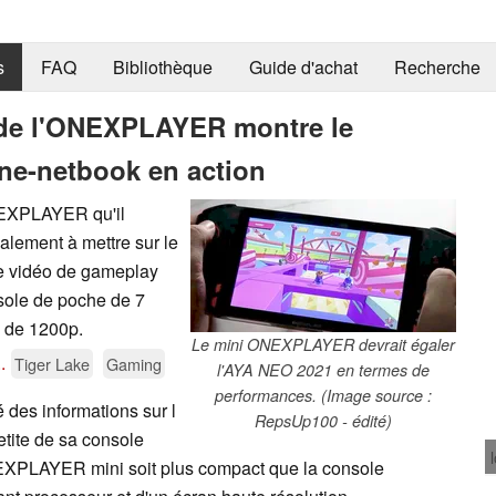
s
FAQ
Bibliothèque
Guide d'achat
Recherche
 de l'ONEXPLAYER montre le
ne-netbook en action
ONEXPLAYER qu'il
lement à mettre sur le
 vidéo de gameplay
nsole de poche de 7
n de 1200p.
Le mini ONEXPLAYER devrait égaler
..
Tiger Lake
Gaming
l'AYA NEO 2021 en termes de
performances. (Image source :
 des informations sur l
RepsUp100 - édité)
etite de sa console
NEXPLAYER mini soit plus compact que la console