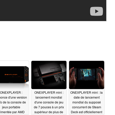
ONEXPLAYER :
ONEXPLAYER mini :
ONEXPLAYER mini : la
once d'une version
lancement mondial
date de lancement
To de la console de
d'une console de jeu
mondial du supposé
jeux portable
de 7 pouces à un prix
concurrent de Steam
limentée par AMD
supérieur de plus de
Deck est officiellement