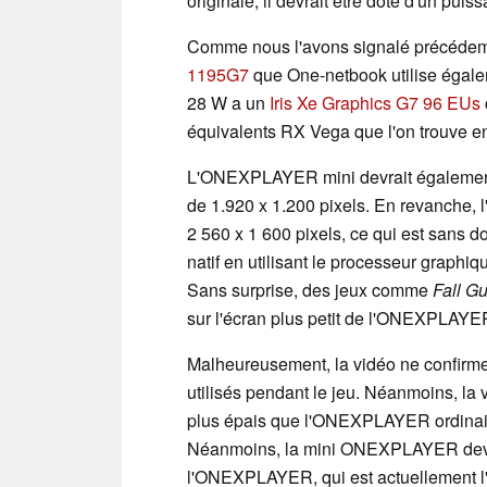
originale, il devrait être doté d'un pui
Comme nous l'avons signalé précédem
1195G7
que One-netbook utilise égal
28 W a un
Iris Xe Graphics G7 96 EUs
équivalents RX Vega que l'on trouve 
L'ONEXPLAYER mini devrait également 
de 1.920 x 1.200 pixels. En revanche
2 560 x 1 600 pixels, ce qui est sans d
natif en utilisant le processeur graphiq
Sans surprise, des jeux comme
Fall G
sur l'écran plus petit de l'ONEXPLAYER
Malheureusement, la vidéo ne confirme
utilisés pendant le jeu. Néanmoins, l
plus épais que l'ONEXPLAYER ordinaire
Néanmoins, la mini ONEXPLAYER devrait
l'ONEXPLAYER, qui est actuellement l