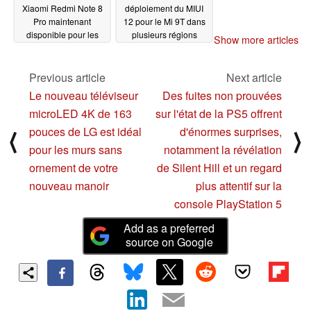
Xiaomi Redmi Note 8
déploiement du MIUI
Pro maintenant
12 pour le Mi 9T dans
disponible pour les
plusieurs régions
Show more articles
testeurs de Mi Pilot en
07/26/2020
Inde
07/27/2020
Previous article
Next article
Le nouveau téléviseur
Des fuites non prouvées
microLED 4K de 163
sur l'état de la PS5 offrent
pouces de LG est idéal
d'énormes surprises,
⟨
⟩
pour les murs sans
notamment la révélation
ornement de votre
de Silent Hill et un regard
nouveau manoir
plus attentif sur la
console PlayStation 5
Add as a preferred
source on Google