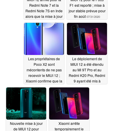
Redmi Note 7 et la
F1 est reporté ; mise à
Redmi Note 7S en Inde
jour stable prévue pour
alors que la mise à jour
fin août
07/31/2020
de l'OS atterrit sur le Mi
8 et est étendue pour
le Mi 9T et la Redmi
K20
07/31/2020
Les propriétaires de
Le déploiement de
Poco X2 sont
MIUI 12 a été étendu
mécontents de ne pas
au Mi 9T Pro et au
recevoir le MIUI 12 ;
Redmi K20 Pro, Redmi
Xiaomi confirme que la
9 ayant été mis à
mise à jour arrivera
niveau vers le dernier
probablement en août
OS de Xiaomi ; d'autres
mais ne fournit pas
appareils Redmi 7A
d'ETA
sont désormais
07/28/2020
également éligibles
pour Android 10
07/28/2020
Nouvelle mise à jour
Xiaomi arrête
de MIUI 12 pour
temporairement le