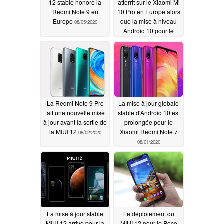
12 stable honore la
atterrit sur le Xiaomi Mi
Redmi Note 9 en
10 Pro en Europe alors
Europe
que la mise à niveau
08/05/2020
Android 10 pour le
Redmi 8 et Redmi 8A
commence au niveau
mondial
08/05/2020
La Redmi Note 9 Pro
La mise à jour globale
fait une nouvelle mise
stable d'Android 10 est
à jour avant la sortie de
prolongée pour le
la MIUI 12
Xiaomi Redmi Note 7
08/02/2020
08/01/2020
La mise à jour stable
Le déploiement du
MIUI 12 arrive pour la
MIUI 12 pour le Poco