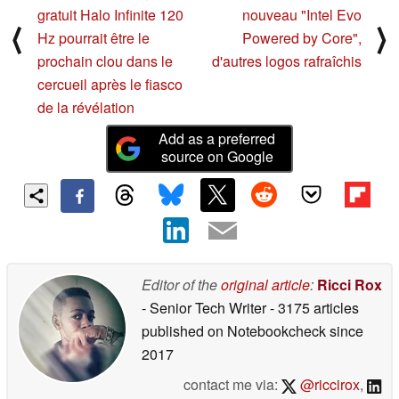
gratuit Halo Infinite 120
nouveau "Intel Evo
pour Android 10
⟨
⟩
07/28/2020
Hz pourrait être le
Powered by Core",
prochain clou dans le
d'autres logos rafraîchis
cercueil après le fiasco
de la révélation
Add as a preferred
source on Google
Editor of the
original article
:
Ricci Rox
- Senior Tech Writer
- 3175 articles
published on Notebookcheck
since
2017
contact me via:
@riccirox
,