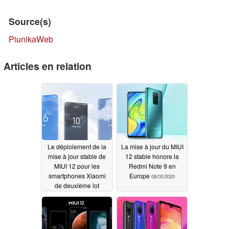
Source(s)
PiunikaWeb
Articles en relation
Le déploiement de la
La mise à jour du MIUI
mise à jour stable de
12 stable honore la
MIUI 12 pour les
Redmi Note 9 en
smartphones Xiaomi
Europe
08/05/2020
de deuxième lot
comme le Mi 9 SE et le
Redmi Note 8 Pro
devrait être terminé
d'ici la fin septembre