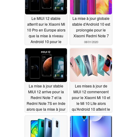
08/06/2020
Le MIUI 12 stable
La mise à jour globale
atterrit sur le Xiaomi Mi
stable d'Android 10 est
10 Pro en Europe alors
prolongée pour le
que la mise à niveau
Xiaomi Redmi Note 7
Android 10 pour le
08/01/2020
Redmi 8 et Redmi 8A
commence au niveau
mondial
08/05/2020
La mise à jour stable
Les mises à jour de
MIUI 12 arrive pour la
MIUI 12 commencent
Redmi Note 7 et la
pour le Xiaomi Mi 10 et
Redmi Note 7S en Inde
le Mi 10 Lite alors
alors que la mise à jour
qu'Android 10 atteint le
de l'OS atterrit sur le Mi
Redmi 8A
07/30/2020
8 et est étendue pour
le Mi 9T et la Redmi
K20
07/31/2020