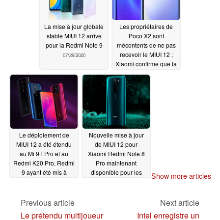
La mise à jour globale
Les propriétaires de
stable MIUI 12 arrive
Poco X2 sont
pour la Redmi Note 9
mécontents de ne pas
recevoir le MIUI 12 ;
07/29/2020
Xiaomi confirme que la
mise à jour arrivera
probablement en août
mais ne fournit pas
d'ETA
07/28/2020
Le déploiement de
Nouvelle mise à jour
MIUI 12 a été étendu
de MIUI 12 pour
au Mi 9T Pro et au
Xiaomi Redmi Note 8
Redmi K20 Pro, Redmi
Pro maintenant
9 ayant été mis à
disponible pour les
Show more articles
niveau vers le dernier
testeurs de Mi Pilot en
OS de Xiaomi ; d'autres
Inde
07/27/2020
appareils Redmi 7A
Previous article
Next article
sont désormais
Le prétendu multijoueur
Intel enregistre un
également éligibles