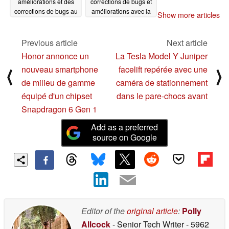
améliorations et des
corrections de bugs et
corrections de bugs au
améliorations avec la
Show more articles
compteur de vélo Edge
nouvelle mise à jour
1050 avant la sortie de
Fenix 8 avant la sortie
la version stable
de la version stable
Previous article
Next article
11/08/2024
11/08/2024
Honor annonce un
La Tesla Model Y Juniper
nouveau smartphone
facelift repérée avec une
⟨
⟩
de milieu de gamme
caméra de stationnement
équipé d'un chipset
dans le pare-chocs avant
Snapdragon 6 Gen 1
Add as a preferred
source on Google
Editor of the
original article
:
Polly
Allcock
- Senior Tech Writer
- 5962