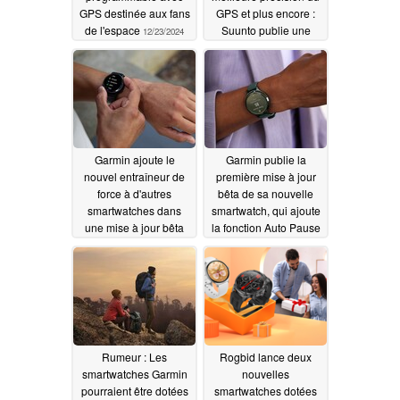
GPS destinée aux fans
GPS et plus encore :
de l'espace
Suunto publie une
12/23/2024
mise à jour pour
plusieurs modèles
12/17/2024
Garmin ajoute le
Garmin publie la
nouvel entraîneur de
première mise à jour
force à d'autres
bêta de sa nouvelle
smartwatches dans
smartwatch, qui ajoute
une mise à jour bêta
la fonction Auto Pause
11/16/2024
11/14/2024
Rumeur : Les
Rogbid lance deux
smartwatches Garmin
nouvelles
pourraient être dotées
smartwatches dotées