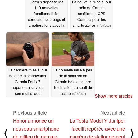
Garmin dépasse les
La nouvelle mise à jour
110 nouvelles
bêta de Garmin
fonctionnalités,
améliore le GPS
corrections de bugs et
Connect pour les
améliorations avec la
smartwatches
11/08/2024
nouvelle mise à jour
Fenix 8 avant la sortie
de la version stable
11/08/2024
La dernière mise à jour
La nouvelle mise à jour
bêta de la smartwatch
de la smartwatch
Garmin Fenix 7
Garmin beta améliore
apporte un suivi du
l'estimation du seuil de
sommeil et des
lactate
10/29/2024
Show more articles
corrections de bugs
d'arrêt
11/06/2024
Previous article
Next article
Honor annonce un
La Tesla Model Y Juniper
nouveau smartphone
facelift repérée avec une
⟨
⟩
de milieu de gamme
caméra de stationnement