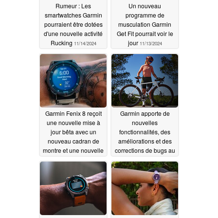
Rumeur : Les
Un nouveau
smartwatches Garmin
programme de
pourraient être dotées
musculation Garmin
d'une nouvelle activité
Get Fit pourrait voir le
Rucking
jour
11/14/2024
11/13/2024
Garmin Fenix 8 reçoit
Garmin apporte de
une nouvelle mise à
nouvelles
jour bêta avec un
fonctionnalités, des
nouveau cadran de
améliorations et des
montre et une nouvelle
corrections de bugs au
activité
compteur de vélo Edge
11/10/2024
1050 avant la sortie de
la version stable
11/08/2024