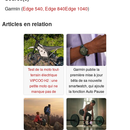
Garmin (
Edge 540, Edge 840
Edge 1040
)
Articles en relation
Test de la moto tout-
Garmin publie la
terrain électrique
première mise à jour
VIPCOO H2 : une
bêta de sa nouvelle
petite moto qui ne
smartwatch, qui ajoute
manque pas de
la fonction Auto Pause
puissance
06/27/2026
11/14/2024