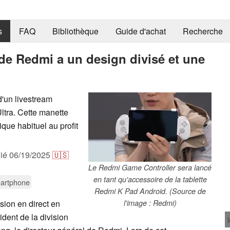
s
FAQ
Bibliothèque
Guide d'achat
Recherche
de Redmi a un design divisé et une
d'un livestream
ltra. Cette manette
que habituel au profit
lié
06/19/2025
🇺🇸
Le Redmi Game Controller sera lancé
en tant qu'accessoire de la tablette
artphone
Redmi K Pad Android. (Source de
sion en direct en
l'image : Redmi)
dent de la division