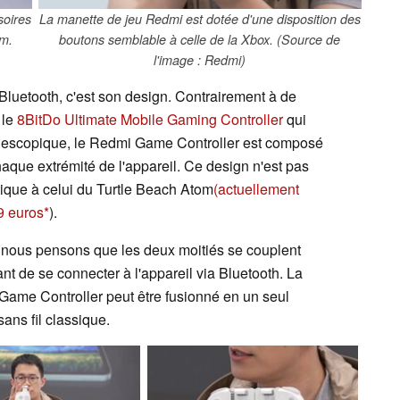
soires
La manette de jeu Redmi est dotée d'une disposition des
am.
boutons semblable à celle de la Xbox. (Source de
l'image : Redmi)
Bluetooth, c'est son design. Contrairement à de
 le
8BitDo Ultimate Mobile Gaming Controller
qui
élescopique, le Redmi Game Controller est composé
aque extrémité de l'appareil. Ce design n'est pas
ntique à celui du Turtle Beach Atom
(actuellement
9 euros
).
, nous pensons que les deux moitiés se couplent
t de se connecter à l'appareil via Bluetooth. La
ame Controller peut être fusionné en un seul
ans fil classique.