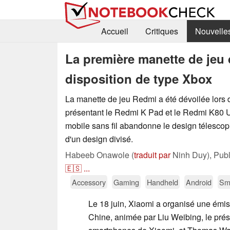
Accueil
Critiques
Nouvelle
La première manette de jeu 
disposition de type Xbox
La manette de jeu Redmi a été dévoilée lors 
présentant le Redmi K Pad et le Redmi K80 U
mobile sans fil abandonne le design télescopi
d'un design divisé.
Habeeb Onawole (
traduit par
Ninh Duy),
Pub
🇪🇸
...
Accessory
Gaming
Handheld
Android
Sm
Le 18 juin, Xiaomi a organisé une émis
Chine, animée par Liu Weibing, le prési