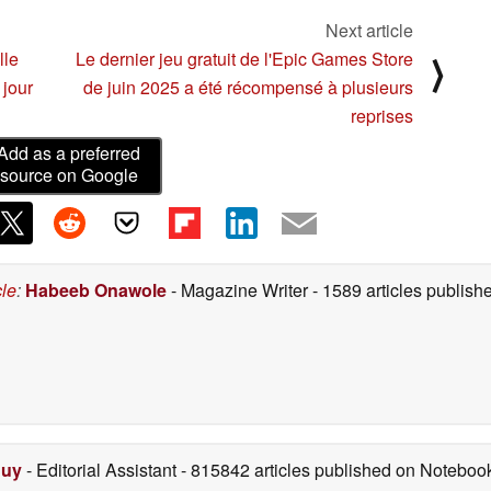
Next article
lle
Le dernier jeu gratuit de l'Epic Games Store
⟩
 jour
de juin 2025 a été récompensé à plusieurs
reprises
Add as a preferred
source on Google
cle
:
Habeeb Onawole
- Magazine Writer
- 1589 articles publis
Duy
- Editorial Assistant
- 815842 articles published on Notebo