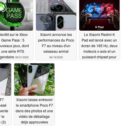
ientôt sur le Xbox
Xiaomi annonce les
Le Xiaomi Redmi K
Game Pass : 5
performances du Poco
Pad est lancé avec un
uveaux jeux, dont
F7 au niveau d'un
écran de 165 Hz, deux
une série RTS
vaisseau amiral
moteurs x-axis et un
égendaire
puissant chipset pour
06/21/2025
06/19/2025
défier le marché des
tablettes compactes
06/18/2025
 F7
Xiaomi laisse entrevoir
teasé
le smartphone Poco F7
vente
dans des photos et une
 le
vidéo de déballage
 (3)
déjà approuvées
06/17/2025