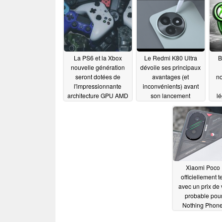
La PS6 et la Xbox
Le Redmi K80 Ultra
B
nouvelle génération
dévoile ses principaux
seront dotées de
avantages (et
no
l'impressionnante
inconvénients) avant
architecture GPU AMD
son lancement
l
UDNA avec une RT
06/22/2025
environ deux fois plus
rapide que la RDNA 4
06/24/2025
Xiaomi Poco
officiellement 
avec un prix de 
probable pour
Nothing Phone
06/18/2025