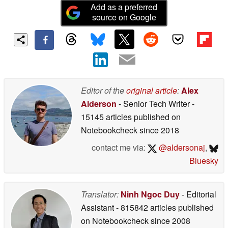
Add as a preferred
source on Google
Editor of the
original article
:
Alex
Alderson
- Senior Tech Writer
-
15145 articles published on
Notebookcheck
since 2018
contact me via:
@aldersonaj
,
Bluesky
Translator:
Ninh Ngoc Duy
- Editorial
Assistant
- 815842 articles published
on Notebookcheck
since 2008