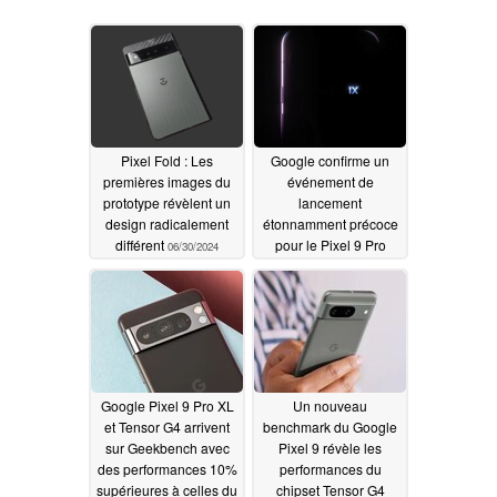
Pixel Fold : Les
Google confirme un
premières images du
événement de
prototype révèlent un
lancement
design radicalement
étonnamment précoce
différent
pour le Pixel 9 Pro
06/30/2024
avec le Pixel 9, le Pixel
9 Pro XL, le Pixel 9 Pro
Fold et la série Pixel
Watch 3 également
selon les rumeurs
06/26/2024
Google Pixel 9 Pro XL
Un nouveau
et Tensor G4 arrivent
benchmark du Google
sur Geekbench avec
Pixel 9 révèle les
des performances 10%
performances du
supérieures à celles du
chipset Tensor G4