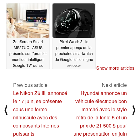
appareils Google Pixel
06/12/2024
ZenScreen Smart
Pixel Watch 3 : le
MS27UC : ASUS
premier aperçu de la
présente son "premier
prochaine smartwatch
moniteur intelligent
de Google fuit en ligne
Google TV" qui se
06/10/2024
Show more articles
double d'un écran de
bureau 4K
06/10/2024
Previous article
Next article
Le Nikon Z6 III, annoncé
Hyundai annonce un
le 17 juin, se présente
véhicule électrique bon
⟨
⟩
sous une forme
marché avec le style
minuscule avec des
rétro de la Ioniq 5 et un
composants internes
prix de 21 500 $ pour
puissants
une présentation en juin