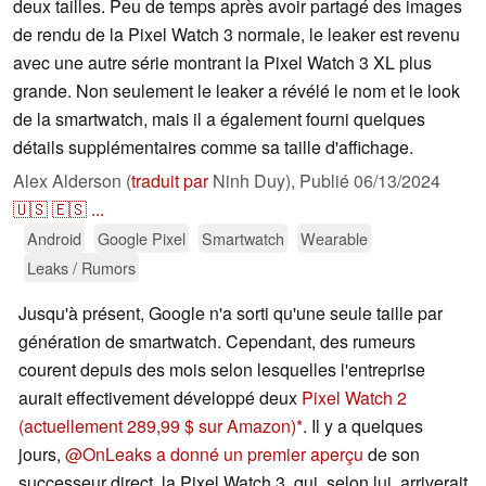
deux tailles. Peu de temps après avoir partagé des images
de rendu de la Pixel Watch 3 normale, le leaker est revenu
avec une autre série montrant la Pixel Watch 3 XL plus
grande. Non seulement le leaker a révélé le nom et le look
de la smartwatch, mais il a également fourni quelques
détails supplémentaires comme sa taille d'affichage.
Alex Alderson (
traduit par
Ninh Duy),
Publié
06/13/2024
🇺🇸
🇪🇸
...
Android
Google Pixel
Smartwatch
Wearable
Leaks / Rumors
Jusqu'à présent, Google n'a sorti qu'une seule taille par
génération de smartwatch. Cependant, des rumeurs
courent depuis des mois selon lesquelles l'entreprise
aurait effectivement développé deux
Pixel Watch 2
(actuellement 289,99 $ sur Amazon)
. Il y a quelques
jours,
@OnLeaks a donné un premier aperçu
de son
successeur direct, la Pixel Watch 3, qui, selon lui, arriverait