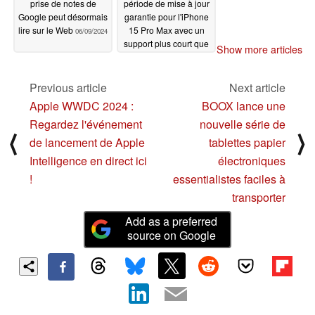
prise de notes de
période de mise à jour
Google peut désormais
garantie pour l'iPhone
lire sur le Web
15 Pro Max avec un
06/09/2024
support plus court que
Show more articles
le Google Pixel 8 Pro
et le Samsung Galaxy
S24 Ultra
Previous article
Next article
06/08/2024
Apple WWDC 2024 :
BOOX lance une
Regardez l'événement
nouvelle série de
⟨
⟩
de lancement de Apple
tablettes papier
Intelligence en direct ici
électroniques
!
essentialistes faciles à
transporter
Add as a preferred
source on Google