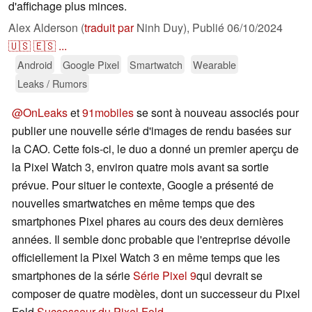
d'affichage plus minces.
Alex Alderson (
traduit par
Ninh Duy),
Publié
06/10/2024
🇺🇸
🇪🇸
...
Android
Google Pixel
Smartwatch
Wearable
Leaks / Rumors
@OnLeaks
et
91mobiles
se sont à nouveau associés pour
publier une nouvelle série d'images de rendu basées sur
la CAO. Cette fois-ci, le duo a donné un premier aperçu de
la Pixel Watch 3, environ quatre mois avant sa sortie
prévue. Pour situer le contexte, Google a présenté de
nouvelles smartwatches en même temps que des
smartphones Pixel phares au cours des deux dernières
années. Il semble donc probable que l'entreprise dévoile
officiellement la Pixel Watch 3 en même temps que les
smartphones de la série
Série Pixel 9
qui devrait se
composer de quatre modèles, dont un successeur du Pixel
Fold
Successeur du Pixel Fold
.