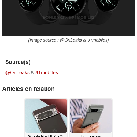
(Image source : @OnLeaks & 91mobiles)
Source(s)
@OnLeaks
&
91mobiles
Articles en relation
Google Pixel 9 Pro XL
Un nouveau