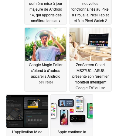
dernière mise à jour
nouvelles
majeure de Android
fonctionnalités au Pixel
14, qui apporte des
8 Pro, à la Pixel Tablet
améliorations aux
et à la Pixel Watch 2
appareils Google Pixel
avec le dernier Feature
Drop
06/12/2024
06/12/2024
Google Magic Editor
ZenScreen Smart
s'étend à d'autres
MS27UC : ASUS
appareils Android
présente son "premier
moniteur intelligent
06/11/2024
Google TV" qui se
double d'un écran de
bureau 4K
06/10/2024
L'application IA de
Apple confirme la