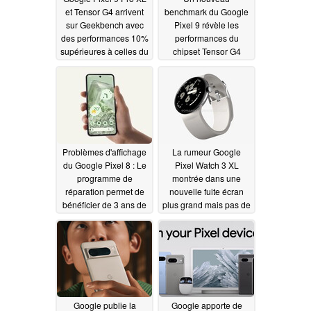
et Tensor G4 arrivent
benchmark du Google
sur Geekbench avec
Pixel 9 révèle les
des performances 10%
performances du
supérieures à celles du
chipset Tensor G4
Tensor G3
06/18/2024
06/17/2024
Problèmes d'affichage
La rumeur Google
du Google Pixel 8 : Le
Pixel Watch 3 XL
programme de
montrée dans une
réparation permet de
nouvelle fuite écran
bénéficier de 3 ans de
plus grand mais pas de
service gratuit
compatibilité avec les
06/15/2024
bracelets existants
06/13/2024
Google publie la
Google apporte de