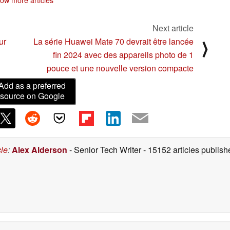
le rival de Samsung
02/13/2024
Galaxy S24
02/12/2024
Next article
ur
La série Huawei Mate 70 devrait être lancée
⟩
fin 2024 avec des appareils photo de 1
pouce et une nouvelle version compacte
Add as a preferred
source on Google
cle
:
Alex Alderson
- Senior Tech Writer
- 15152 articles publi