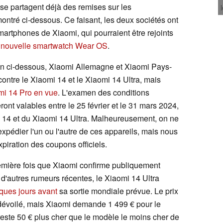
ise partagent déjà des remises sur les
ré ci-dessous. Ce faisant, les deux sociétés ont
artphones de Xiaomi, qui pourraient être rejoints
S
nouvelle smartwatch Wear OS
.
an ci-dessous, Xiaomi Allemagne et Xiaomi Pays-
ntre le Xiaomi 14 et le Xiaomi 14 Ultra, mais
mi 14 Pro en vue
. L'examen des conditions
ont valables entre le 25 février et le 31 mars 2024,
mi 14 et du Xiaomi 14 Ultra. Malheureusement, on ne
pédier l'un ou l'autre de ces appareils, mais nous
piration des coupons officiels.
première fois que Xiaomi confirme publiquement
 d'autres rumeurs récentes, le Xiaomi 14 Ultra
ques jours avant
sa sortie mondiale prévue. Le prix
 dévoilé, mais Xiaomi demande 1 499 € pour le
reste 50 € plus cher que le modèle le moins cher de