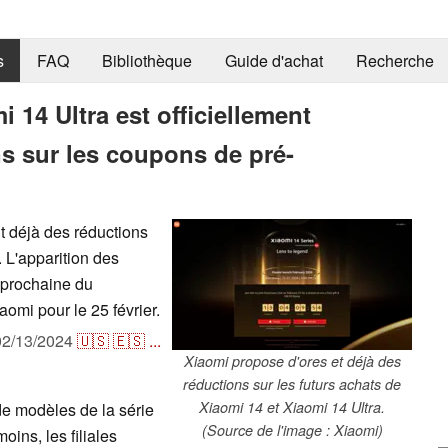
s
FAQ
Bibliothèque
Guide d'achat
Recherche
 14 Ultra est officiellement
s sur les coupons de pré-
t déjà des réductions
 L'apparition des
 prochaine du
omi pour le 25 février.
02/13/2024
🇺🇸
🇪🇸
...
Xiaomi propose d'ores et déjà des
réductions sur les futurs achats de
Xiaomi 14 et Xiaomi 14 Ultra.
e modèles de la série
(Source de l'image : Xiaomi)
ins, les filiales