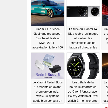
Xiaomi SU7 : choc
La fuite du Xiaomi 14
Xi
électrique prévu pour
Ultra révèle les images
: 
Porsche et Tesla au
officielles, les
p
MWC 2024 -
caractéristiques de
m
accélération folle à 100
l'appareil photo et les
km/h en 2,8 secondes
options de mémoire,
fon
avec un prix inférieur à
dis
02/16/2024
celui du Samsung
Galaxy S24 Ultra
02/15/2024
Le Xiaomi Redmi Buds
Les détails de la
Le 
5, présenté en avant-
nouvelle smartwatch
s
première en Inde,
de Xiaomi font surface :
l
révèle un système
Galaxy Watch6 et Pixel
audio bien conçu à un
Watch 2, moins chères,
exc
prix compétitif
rivalisent
02/14/2024
02/13/2024
Sh