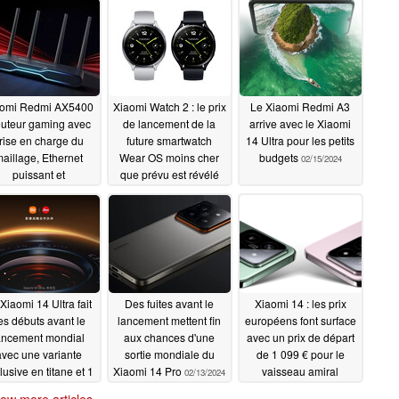
aomi Redmi AX5400
Xiaomi Watch 2 : le prix
Le Xiaomi Redmi A3
routeur gaming avec
de lancement de la
arrive avec le Xiaomi
rise en charge du
future smartwatch
14 Ultra pour les petits
aillage, Ethernet
Wear OS moins cher
budgets
02/15/2024
puissant et
que prévu est révélé
ctionnalités Xiaomi
02/15/2024
ponibles en Europe
02/15/2024
Xiaomi 14 Ultra fait
Des fuites avant le
Xiaomi 14 : les prix
es débuts avant le
lancement mettent fin
européens font surface
ancement mondial
aux chances d'une
avec un prix de départ
avec une variante
sortie mondiale du
de 1 099 € pour le
lusive en titane et 1
Xiaomi 14 Pro
vaisseau amiral
02/13/2024
To de stockage
compact de Xiaomi et
ow more articles