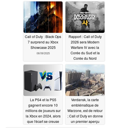
comptes
01/12/2026
Call of Duty : Black Ops
Rapport : Call of Duty
7 surprend au Xbox
2026 sera Modern
Showcase 2025
Warfare IV avec la
Corée du Sud et la
06/09/2025
Corée du Nord
06/05/2025
La PS4 et la PS5
Verdansk, la carte
gagnent encore 10
emblématique de
millions de joueurs sur
Warzone, est de retour
la Xbox en 2024, alors
; Call of Duty en donne
que l'écart se creuse
un premier aperçu
dans les ventes de
03/25/2025