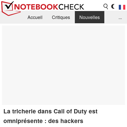
Accueil
Critiques
Nouvelles
...
FAQ
Bibliothèque
Guide d'achat
Recherche
Contact
La tricherie dans Call of Duty est
omniprésente : des hackers