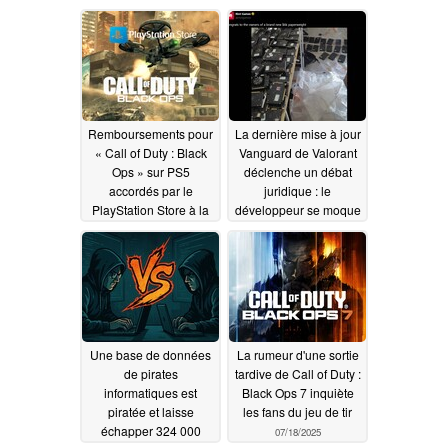
Remboursements pour
La dernière mise à jour
« Call of Duty : Black
Vanguard de Valorant
Ops » sur PS5
déclenche un débat
accordés par le
juridique : le
PlayStation Store à la
développeur se moque
suite de piratages en
des hackers à propos
mode multijoueur
des "presse-papiers à
6000 $"
07/16/2026
05/25/2026
Une base de données
La rumeur d'une sortie
de pirates
tardive de Call of Duty :
informatiques est
Black Ops 7 inquiète
piratée et laisse
les fans du jeu de tir
échapper 324 000
07/18/2025