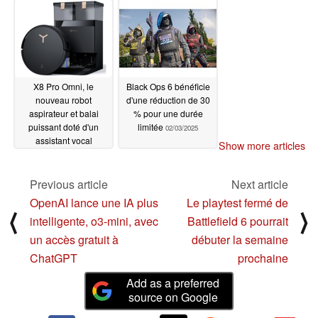
consoles
05/09/2025
X8 Pro Omni, le
Black Ops 6 bénéficie
nouveau robot
d'une réduction de 30
aspirateur et balai
% pour une durée
puissant doté d'un
limitée
02/03/2025
assistant vocal
Show more articles
intelligent, est
désormais disponible
Previous article
Next article
02/06/2025
OpenAI lance une IA plus
Le playtest fermé de
⟨
⟩
intelligente, o3-mini, avec
Battlefield 6 pourrait
un accès gratuit à
débuter la semaine
ChatGPT
prochaine
Add as a preferred
source on Google