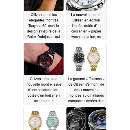
Citizen lance les
La nouvelle montre
élégantes montres
Citizen en édition
Tsuyosa 60, dont le
limitée, dotée d'un
design s'inspire de la
cadran en « papier
Rolex Datejust et qui
washi » platine, est
sont dotées d'un fond
désormais disponible
de boîtier transparent.
en précommande.
07/24/2026
07/19/2026
Citizen lance une
La gamme « Tsuyosa »
nouvelle montre issue
de Citizen s'enrichit de
d'une collaboration,
deux nouvelles
dotée d'un boîtier en
montres automatiques
acier plaqué
compactes dotées d'un
ioniquement gris et
verre saphir
07/09/2026
d'un verre saphir.
07/18/2026