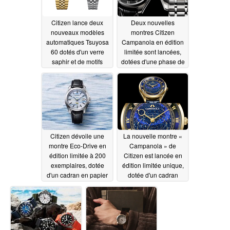
Citizen lance deux
Deux nouvelles
nouveaux modèles
montres Citizen
automatiques Tsuyosa
Campanola en édition
60 dotés d'un verre
limitée sont lancées,
saphir et de motifs
dotées d'une phase de
guillochés
lune en nacre
07/07/2026
07/04/2026
Citizen dévoile une
La nouvelle montre «
montre Eco-Drive en
Campanola » de
édition limitée à 200
Citizen est lancée en
exemplaires, dotée
édition limitée unique,
d'un cadran en papier
dotée d'un cadran
washi inspiré de la
rotatif orné de 452
brume matinale
étoiles
07/01/2026
07/03/2026