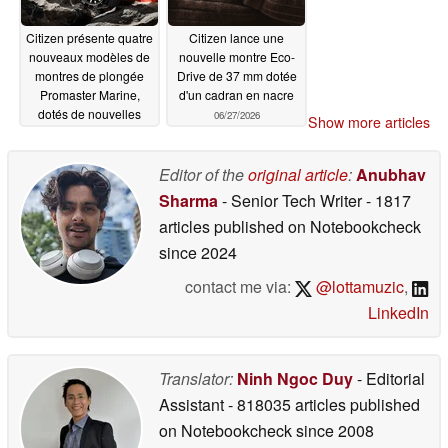
Citizen présente quatre
Citizen lance une
nouveaux modèles de
nouvelle montre Eco-
montres de plongée
Drive de 37 mm dotée
Promaster Marine,
d'un cadran en nacre
dotés de nouvelles
06/27/2026
Show more articles
couleurs et d'un
nouveau calibre Eco-
Drive E118
Editor of the
original article
:
Anubhav
07/01/2026
Sharma
- Senior Tech Writer
- 1817
articles published on Notebookcheck
since 2024
contact me via:
@lottamuzic
,
LinkedIn
Translator:
Ninh Ngoc Duy
- Editorial
Assistant
- 818035 articles published
on Notebookcheck
since 2008