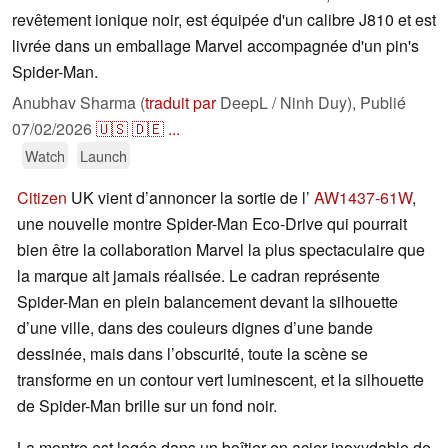
revêtement ionique noir, est équipée d'un calibre J810 et est
livrée dans un emballage Marvel accompagnée d'un pin's
Spider-Man.
Anubhav Sharma (
traduit par
DeepL / Ninh Duy),
Publié
07/02/2026
🇺🇸
🇩🇪
...
Watch
Launch
Citizen
UK vient d’annoncer la sortie de l’
AW1437-61W
,
une nouvelle montre Spider-Man Eco-Drive qui pourrait
bien être la collaboration Marvel la plus spectaculaire que
la marque ait jamais réalisée. Le cadran représente
Spider-Man en plein balancement devant la silhouette
d’une ville, dans des couleurs dignes d’une bande
dessinée, mais dans l’obscurité, toute la scène se
transforme en un contour vert luminescent, et la silhouette
de Spider-Man brille sur un fond noir.
La montre est logée dans un boîtier en acier inoxydable de