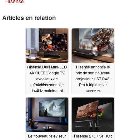
Hisense
Articles en relation
Hisense U8N Mini-LED
Hisense annonce le
4K QLED Google TV
prix de son nouveau
avec taux de
projecteur UST PX3-
rafraîchissement de
Pro à triple laser
144Hz maintenant
04/24/2024
disponible
04/25/2024
Le nouveau téléviseur
Hisense 27G7K-PRO :