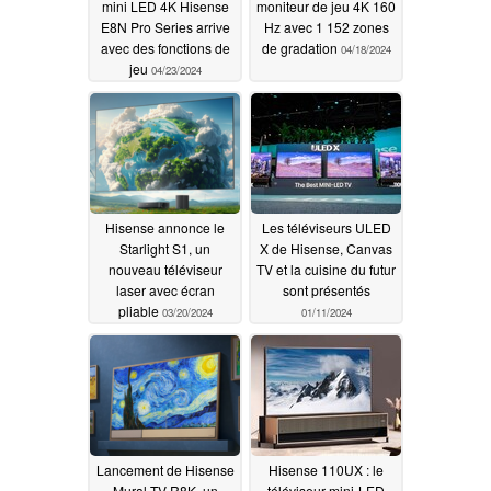
mini LED 4K Hisense
moniteur de jeu 4K 160
E8N Pro Series arrive
Hz avec 1 152 zones
avec des fonctions de
de gradation
04/18/2024
jeu
04/23/2024
Hisense annonce le
Les téléviseurs ULED
Starlight S1, un
X de Hisense, Canvas
nouveau téléviseur
TV et la cuisine du futur
laser avec écran
sont présentés
pliable
03/20/2024
01/11/2024
Lancement de Hisense
Hisense 110UX : le
Mural TV R8K, un
téléviseur mini-LED