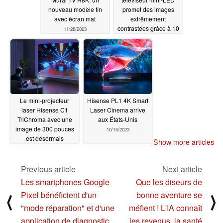
nouveau modèle fin
promet des images
avec écran mat
extrêmement
contrastées grâce à 10
11/28/2023
000 cd/m² et 40 000
zones de gradation
11/23/2023
Le mini-projecteur
Hisense PL1 4K Smart
laser Hisense C1
Laser Cinema arrive
TriChroma avec une
aux États-Unis
image de 300 pouces
10/15/2023
est désormais
Show more articles
disponible
10/21/2023
Previous article
Next article
Les smartphones Google
Que les diseurs de
Pixel bénéficient d'un
bonne aventure se
⟨
⟩
"mode réparation" et d'une
méfient ! L'IA connaît
application de diagnostic
les revenus, la santé