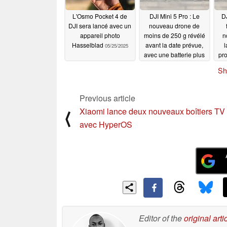
L'Osmo Pocket 4 de
DJI Mini 5 Pro : Le
DJ
DJI sera lancé avec un
nouveau drone de
appareil photo
moins de 250 g révélé
n
Hasselblad
avant la date prévue,
l
05/25/2025
avec une batterie plus
pro
performante
d
05/24/2025
Sh
Previous article
Xiaomi lance deux nouveaux boîtiers TV
⟨
avec HyperOS
Editor of the
original arti