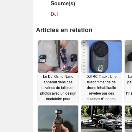
Source(s)
DJI
Articles en relation
Le DJI Osmo Nano
DJI RC Track : Une
La
apparaît dans des
télécommande de
pa
dizaines de fuites de
drone inhabituelle
photos avec un design
révélée par des
l'I
modulaire pour
dizaines d'images,
s'attaquer à l'Insta360
alors que des rumeurs
simi
Go 3S
annoncent l'annulation
DJI
06/13/2025
de la sortie du produit
06/02/2025