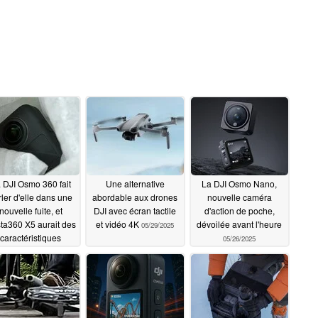
 DJI Osmo 360 fait
Une alternative
La DJI Osmo Nano,
rler d'elle dans une
abordable aux drones
nouvelle caméra
nouvelle fuite, et
DJI avec écran tactile
d'action de poche,
nsta360 X5 aurait des
et vidéo 4K
dévoilée avant l'heure
05/29/2025
caractéristiques
05/26/2025
laires à celles de la
 Osmo 360
05/31/2025