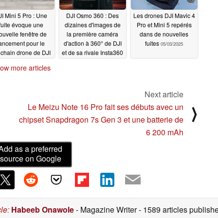
I Mini 5 Pro : Une
DJI Osmo 360 : Des
Les drones DJI Mavic 4
fuite évoque une
dizaines d'images de
Pro et Mini 5 repérés
ouvelle fenêtre de
la première caméra
dans de nouvelles
ancement pour le
d'action à 360° de DJI
fuites
05/03/2025
chain drone de DJI
et de sa rivale Insta360
e moins de 250 g
X5 font surface
ow more articles
05/07/2025
05/05/2025
Next article
Le Meizu Note 16 Pro fait ses débuts avec un
⟩
chipset Snapdragon 7s Gen 3 et une batterie de
6 200 mAh
Add as a preferred
source on Google
cle
:
Habeeb Onawole
- Magazine Writer
- 1589 articles publis