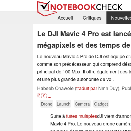
Accueil
Critiques
Nouvelle
Le DJI Mavic 4 Pro est lancé
mégapixels et des temps de
Le nouveau Mavic 4 Pro de DJI est équipé d'u
comme son prédécesseur, qui comprend déso
principal de 100 Mpx. Il offre également des 
et une plus grande autonomie de vol.
Habeeb Onawole (
traduit par
Ninh Duy),
Pub
🇪🇸
...
Drone
Launch
Camera
Gadget
Suite à
fuites multiples
dJI vient d'annon
Mavic 4 Pro. Le nouveau drone caméra