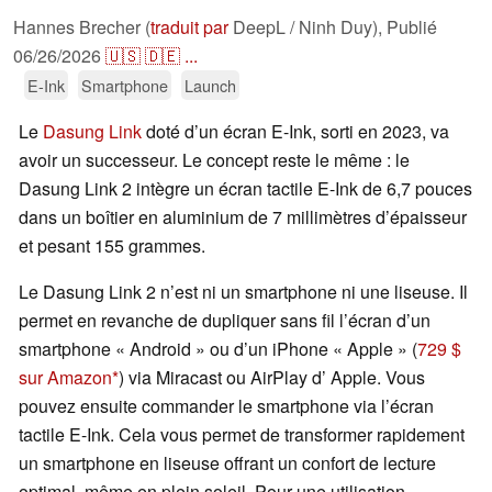
Hannes Brecher (
traduit par
DeepL / Ninh Duy),
Publié
06/26/2026
🇺🇸
🇩🇪
...
E-Ink
Smartphone
Launch
Le
Dasung Link
doté d’un écran E-Ink, sorti en 2023, va
avoir un successeur. Le concept reste le même : le
Dasung Link 2 intègre un écran tactile E-Ink de 6,7 pouces
dans un boîtier en aluminium de 7 millimètres d’épaisseur
et pesant 155 grammes.
Le Dasung Link 2 n’est ni un smartphone ni une liseuse. Il
permet en revanche de dupliquer sans fil l’écran d’un
smartphone « Android » ou d’un iPhone « Apple » (
729 $
sur Amazon
) via Miracast ou AirPlay d’ Apple. Vous
pouvez ensuite commander le smartphone via l’écran
tactile E-Ink. Cela vous permet de transformer rapidement
un smartphone en liseuse offrant un confort de lecture
optimal, même en plein soleil. Pour une utilisation