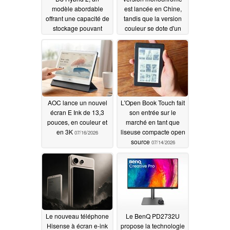
modèle abordable
est lancée en Chine,
offrant une capacité de
tandis que la version
stockage pouvant
couleur se dote d'un
atteindre 152 To
modèle moins cher
07/24/2026
07/20/2026
AOC lance un nouvel
L'Open Book Touch fait
écran E Ink de 13,3
son entrée sur le
pouces, en couleur et
marché en tant que
en 3K
liseuse compacte open
07/16/2026
source
07/14/2026
Le nouveau téléphone
Le BenQ PD2732U
Hisense à écran e-ink
propose la technologie