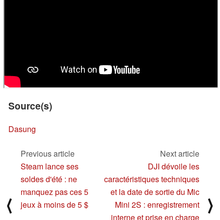
Source(s)
Dasung
Previous article
Next article
Steam lance ses
DJI dévoile les
soldes d'été : ne
caractéristiques techniques
manquez pas ces 5
et la date de sortie du Mic
⟨
⟩
jeux à moins de 5 $
Mini 2S : enregistrement
interne et prise en charge