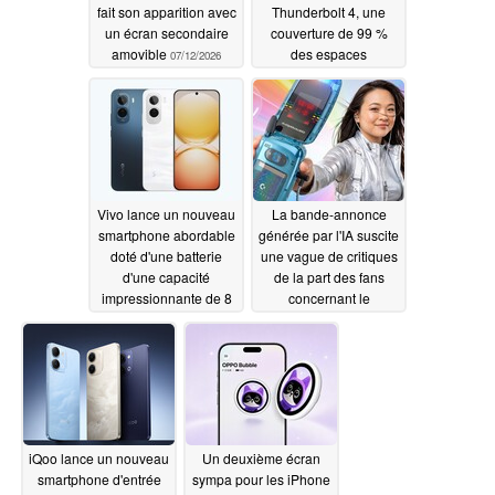
fait son apparition avec
Thunderbolt 4, une
un écran secondaire
couverture de 99 %
amovible
des espaces
07/12/2026
colorimétriques DCI-P3
et Adobe RGB, le tout à
un prix de milieu de
gamme
07/07/2026
Vivo lance un nouveau
La bande-annonce
smartphone abordable
générée par l'IA suscite
doté d'une batterie
une vague de critiques
d'une capacité
de la part des fans
impressionnante de 8
concernant le
100 mAh
Commodore Callback
07/07/2026
8020, alors que son
prix vient d'être revu à
la baisse
07/04/2026
iQoo lance un nouveau
Un deuxième écran
smartphone d'entrée
sympa pour les iPhone