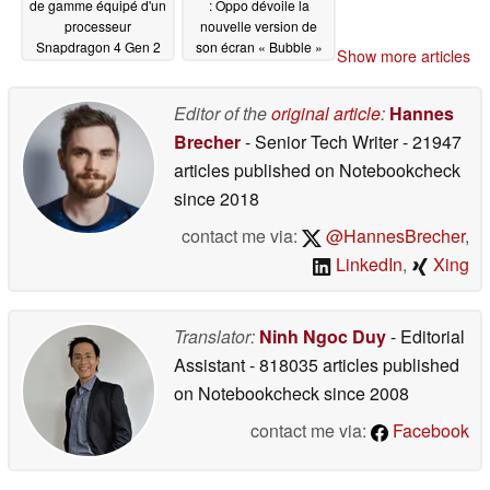
de gamme équipé d'un
: Oppo dévoile la
processeur
nouvelle version de
Snapdragon 4 Gen 2
son écran « Bubble »
Show more articles
dédié aux selfies
07/03/2026
06/30/2026
Editor of the
original article
:
Hannes
Brecher
- Senior Tech Writer
- 21947
articles published on Notebookcheck
since 2018
contact me via:
@HannesBrecher
,
LinkedIn
,
Xing
Translator:
Ninh Ngoc Duy
- Editorial
Assistant
- 818035 articles published
on Notebookcheck
since 2008
contact me via:
Facebook