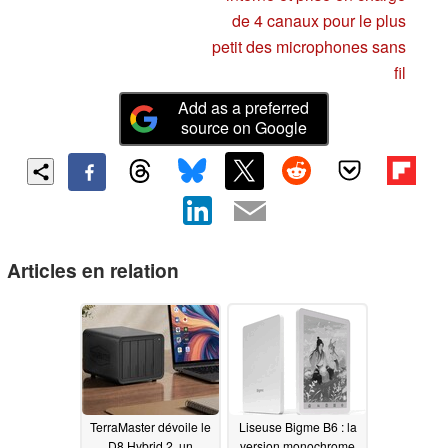
de 4 canaux pour le plus
petit des microphones sans
fil
Add as a preferred
source on Google
Articles en relation
TerraMaster dévoile le
Liseuse Bigme B6 : la
D8 Hybrid 2, un
version monochrome