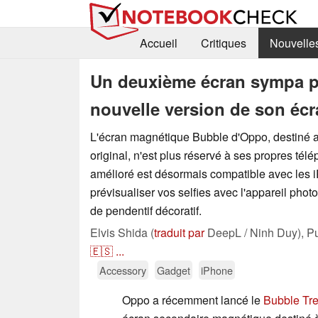
Accueil
Critiques
Nouvelle
Un deuxième écran sympa po
nouvelle version de son écr
L'écran magnétique Bubble d'Oppo, destiné au
original, n'est plus réservé à ses propres té
amélioré est désormais compatible avec les i
prévisualiser vos selfies avec l'appareil photo 
de pendentif décoratif.
Elvis Shida (
traduit par
DeepL / Ninh Duy),
P
🇪🇸
...
Accessory
Gadget
iPhone
Oppo a récemment lancé le
Bubble Tre