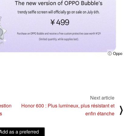
ⓘ Oppo
Next article
estion
Honor 600 : Plus lumineux, plus résistant et
⟩
s
enfin étanche
Add as a preferred