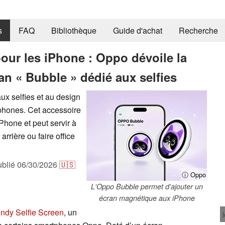
s
FAQ
Bibliothèque
Guide d'achat
Recherche
ur les iPhone : Oppo dévoile la
an « Bubble » dédié aux selfies
x selfies et au design
léphones. Cet accessoire
Phone et peut servir à
arrière ou faire office
ublié
06/30/2026
🇺🇸
ⓘ Oppo
L'Oppo Bubble permet d'ajouter un
écran magnétique aux iPhone
ndy Selfie Screen
, un